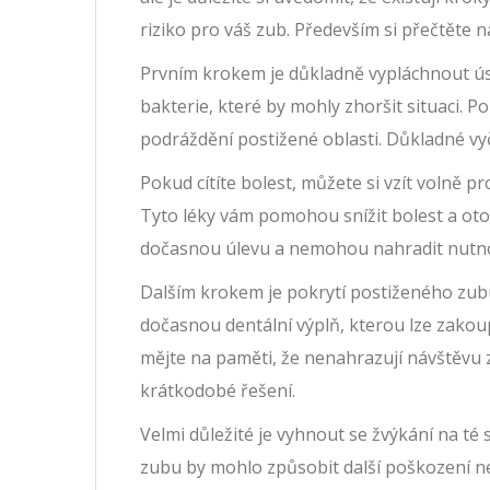
riziko pro váš zub. Především si přečtěte ná
Prvním krokem je důkladně vypláchnout úst
bakterie, které by mohly zhoršit situaci. P
podráždění postižené oblasti. Důkladné vyči
Pokud cítíte bolest, můžete si vzít volně p
Tyto léky vám pomohou snížit bolest a otok
dočasnou úlevu a nemohou nahradit nutno
Dalším krokem je pokrytí postiženého zubu
dočasnou dentální výplň, kterou lze zakou
mějte na paměti, že nenahrazují návštěvu 
krátkodobé řešení.
Velmi důležité je vyhnout se žvýkání na té 
zubu by mohlo způsobit další poškození ne