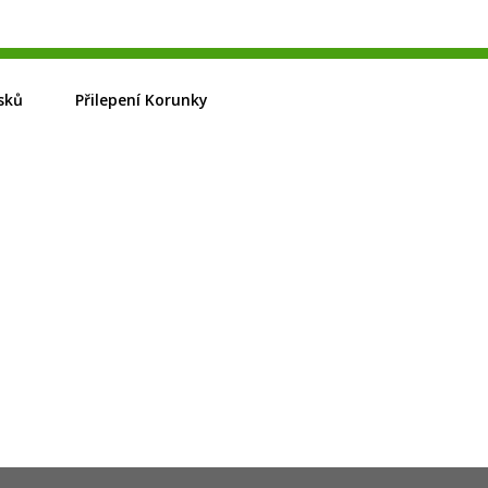
sků
Přilepení Korunky