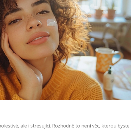
lestivé, ale i stresující. Rozhodně to není věc, kterou byste