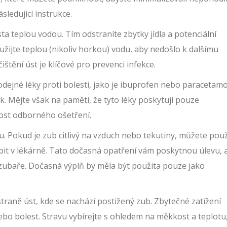
sledující instrukce.
a teplou vodou. Tím odstraníte zbytky jídla a potenciální
oužijte teplou (nikoliv horkou) vodu, aby nedošlo k dalšímu
štění úst je klíčové pro prevenci infekce.
rodejné léky proti bolesti, jako je ibuprofen nebo paracetamo
. Mějte však na paměti, že tyto léky poskytují pouze
st odborného ošetření.
. Pokud je zub citlivý na vzduch nebo tekutiny, můžete použ
pit v lékárně. Tato dočasná opatření vám poskytnou úlevu, 
zubaře. Dočasná výplň by měla být použita pouze jako
straně úst, kde se nachází postižený zub. Zbytečné zatížení
bo bolest. Stravu vybírejte s ohledem na měkkost a teplotu