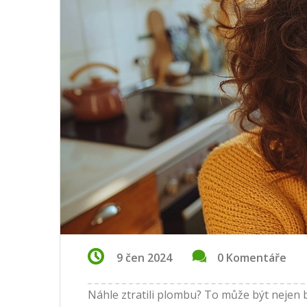
9 čen 2024
0 Komentáře
Náhle ztratili plombu? To může být nejen bo