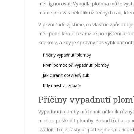
měli ignorovat. Vypadlá plomba může vysta
máme pro vás několik užitečných rad, kte
V první řadě zjistíme, co vlastně způsobuj
měli podniknout okamžitě po zjištění prob
kdekoliv, a kdy je správný čas vyhledat od
Příčiny vypadnutí plomby
První pomoc při vypadnutí plomby
Jak chránit otevřený zub
Kdy navštívit zubaře
Příčiny vypadnutí plo
Vypadnutí plomby může mít několik různých 
mohou poškodit plomby. Pokud třeba upad
uvolnit. To je častý případ zejména u lidí, 