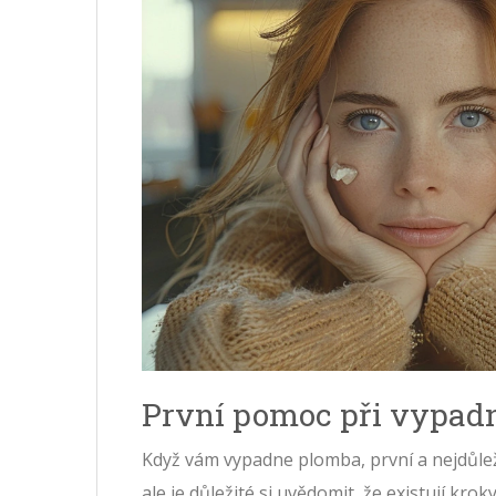
První pomoc při vypad
Když vám vypadne plomba, první a nejdůleži
ale je důležité si uvědomit, že existují kr