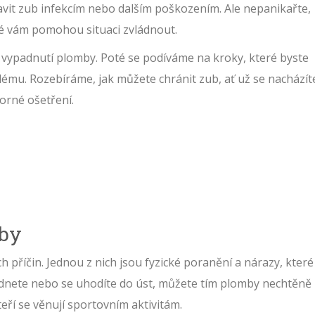
vit zub infekcím nebo dalším poškozením. Ale nepanikařte,
ré vám pomohou situaci zvládnout.
e vypadnutí plomby. Poté se podíváme na kroky, které byste
lému. Rozebíráme, jak můžete chránit zub, ať už se nacházít
borné ošetření.
mby
příčin. Jednou z nich jsou fyzické poranění a nárazy, které
nete nebo se uhodíte do úst, můžete tím plomby nechtěně
kteří se věnují sportovním aktivitám.