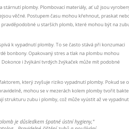
a stárnutí plomby. Plombovací materiály, ať už jsou vyroben
nejsou věčné. Postupem času mohou křehnout, praskat neb
tě pravděpodobné u starších plomb, které mohou být na zub
pívá k vypadnutí plomby. To se často stává při konzumaci
tvrdé bonbony. Opakovaný stres a tlak na plombu mohou
k. Dokonce i žvýkání tvrdých žvýkaček může mít podobné
 faktorem, který zvyšuje riziko vypadnutí plomby. Pokud se o
 pravidelně, mohou se v mezerách kolem plomby tvořit bakte
í strukturu zubu i plomby, což může vyústit až ve vypadnut
 plomb je důsledkem špatné ústní hygieny,"
olog. „Pravidelné čištění zubů a používání