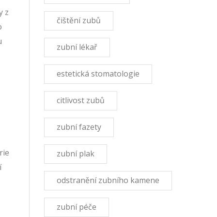
y z
čištění zubů
o
u
zubní lékař
estetická stomatologie
citlivost zubů
zubní fazety
rie
zubní plak
í
odstranění zubního kamene
zubní péče