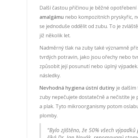
Další častou příčinou je běžné opotřebení 
amalgámu
nebo kompozitních pryskyřic, 
se jednoduše oddělit od zubu. To je zvláš
již několik let.
Nadměrný tlak na zuby také významně přis
tvrdých potravin, jako jsou ořechy nebo 
způsobit její posunutí nebo úplný výpade
následky.
Nevhodná hygiena ústní dutiny
je dalším
zuby nepečujete dostatečně a nečistíte je
a plak. Tyto mikroorganismy potom oslabuj
plomby.
"Bylo zjištěno, že 50% všech výpadků
říká Dr. Jan Novák, renomovaný stomat