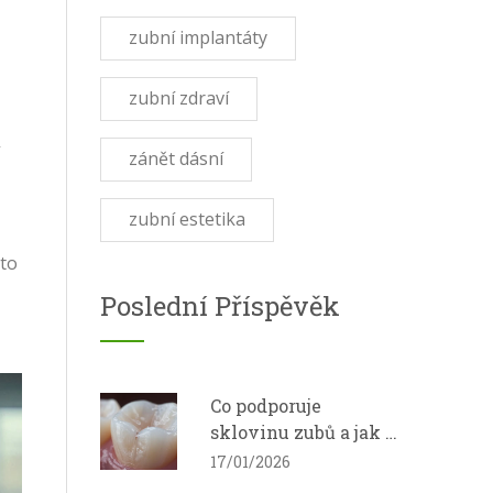
zubní implantáty
zubní zdraví
zánět dásní
zubní estetika
nto
Poslední Příspěvěk
Co podporuje
sklovinu zubů a jak ji
udržet pevnou?
17/01/2026