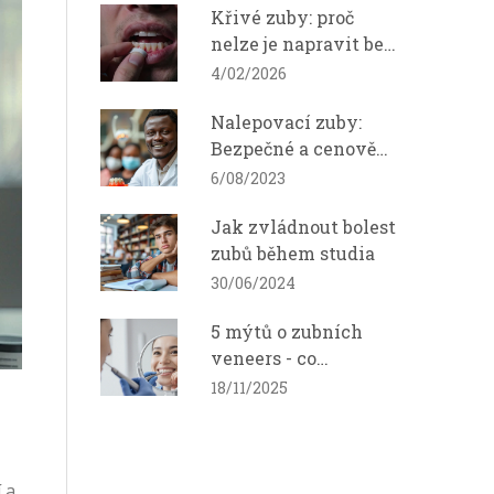
Křivé zuby: proč
nelze je napravit bez
lékaře a co nabízí
4/02/2026
ortodontie
Nalepovací zuby:
Bezpečné a cenově
dostupné řešení pro
6/08/2023
vaše zuby
Jak zvládnout bolest
zubů během studia
30/06/2024
5 mýtů o zubních
veneers - co
skutečně víte o
18/11/2025
tenkých
keramických
oblovech?
 a