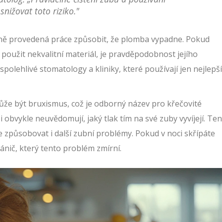
nižovat toto riziko."
tně provedená práce způsobit, že plomba vypadne. Pokud
oužit nekvalitní materiál, je pravděpodobnost jejího
 spolehlivé stomatology a kliniky, které používají jen nejlepší
ůže být bruxismus, což je odborný název pro křečovité
 si obvykle neuvědomují, jaký tlak tím na své zuby vyvíjejí. Te
 způsobovat i další zubní problémy. Pokud v noci skřípáte
nič, který tento problém zmírní.