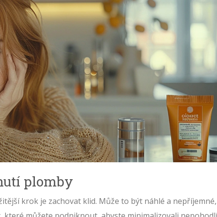
nutí plomby
tější krok je zachovat klid. Může to být náhlé a nepříjemné,
oky, které můžete podniknout, abyste minimalizovali nepohodlí