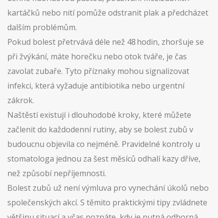
kartáčků nebo nití pomůže odstranit plak a předcházet
dalším problémům.
Pokud bolest přetrvává déle než 48 hodin, zhoršuje se
při žvýkání, máte horečku nebo otok tváře, je čas
zavolat zubaře. Tyto příznaky mohou signalizovat
infekci, která vyžaduje antibiotika nebo urgentní
zákrok.
Naštěstí existují i dlouhodobé kroky, které můžete
začlenit do každodenní rutiny, aby se bolest zubů v
budoucnu objevila co nejméně. Pravidelné kontroly u
stomatologa jednou za šest měsíců odhalí kazy dříve,
než způsobí nepříjemnosti.
Bolest zubů už není výmluva pro vynechání úkolů nebo
společenských akcí. S těmito praktickými tipy zvládnete
většinu situací a včas poznáte, kdy je nutná odborná