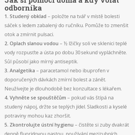
Jak si pomoci doma a kdy volat
odborníka
1. Studený obklad
– položte na tvář v místě bolesti
sáček s ledem zabalený do ručníku. Pomůže to zmenšit
otok a zmírnit pulsaci.
2. Oplach slanou vodou
– ½ lžičky soli ve sklenici teplé
vody rozpusťte a ústa po dobu 30 sekund vypláchněte.
Sůl působí jako mírný antiseptik.
3. Analgetika
– paracetamol nebo ibuprofen v
doporučených dávkách zmírní bolest a zánět.
Neužívejte je dlouhodobě bez konzultace s lékařem.
4. Vyhněte se spouštěčům
– pokud vás štípá na
studený nápoj, držte se teplých jídel. Sladkosti a kyselé
potraviny mohou kaz zhoršit.
5. Zkontrolujte ústní hygienu
– čistěte si zuby dvakrát
denně fluoridovou pastou, používání mezizubních