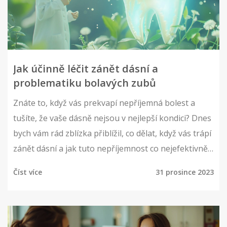
Jak účinně léčit zánět dásní a
problematiku bolavých zubů
Znáte to, když vás prekvapí nepříjemná bolest a
tušíte, že vaše dásně nejsou v nejlepší kondici? Dnes
bych vám rád zblízka přiblížil, co dělat, když vás trápí
zánět dásní a jak tuto nepříjemnost co nejefektivněji
zvládnout. Objasním nejen příčiny a prevenci, ale
Číst více
31 prosince 2023
poskytnu i tipy na osvědčené metody léčby, které mě
osobně udržují s usměvem a bez bolesti. Není to nic
složitého, ale je důležité vědět, jak na to správně.
Věřte mi, vaše zuby vám poděkují!