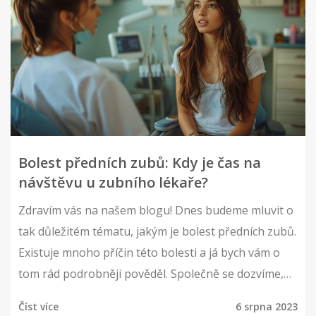
Bolest předních zubů: Kdy je čas na
návštěvu u zubního lékaře?
Zdravím vás na našem blogu! Dnes budeme mluvit o
tak důležitém tématu, jakým je bolest předních zubů.
Existuje mnoho příčin této bolesti a já bych vám o
tom rád podrobněji pověděl. Společně se dozvíme,
kdy je čas na návštěvu zubního lékaře a jak se
Číst více
6 srpna 2023