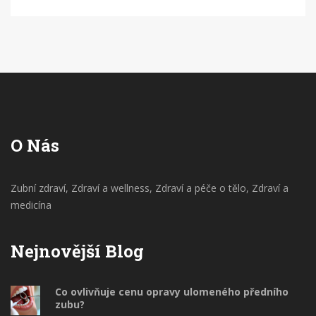
vyhnout nepříjemným pocitům v budoucnu. Pokud
máte někdy pocit nepohodlí nebo bolesti v ústní
dutině, neignorujte to. Společně se pokusíme udržet
naše zuby zdravé!
O Nás
Zubní zdraví, Zdraví a wellness, Zdraví a péče o tělo, Zdraví a
medicína
Nejnovější Blog
Co ovlivňuje cenu opravy ulomeného předního
zubu?