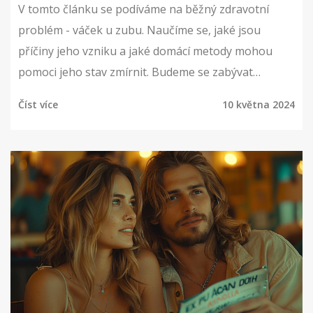
V tomto článku se podíváme na běžný zdravotní
problém - váček u zubu. Naučíme se, jaké jsou
příčiny jeho vzniku a jaké domácí metody mohou
pomoci jeho stav zmírnit. Budeme se zabývat
přirozenými léčebnými postupy a doporučeními pro
Číst více
10 května 2024
údržbu zdraví ústní dutiny. Důležité je přitom
nezapomenout na důležitost konzultace s
odborníkem, která by neměla chybět při jakýchkoli
komplikacích.