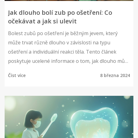
Jak dlouho bolí zub po ošetření: Co
očekávat a jak si ulevit
Bolest zubů po ošetření je běžným jevem, který
může trvat různě dlouho v závislosti na typu
ošetření a individuální reakci těla. Tento článek
poskytuje ucelené informace o tom, jak dlouho může
bolest trvat, jaké faktory ji ovlivňují a poskytuje tipy
Číst více
8 března 2024
na zmírnění nepohodlí. Obsahuje také odstavce s
užitečnými statistikami, citacemi a odbornými
radami, které vám pomohou lépe porozumět
tomuto jevu a naučí vás, jak se o sebe postarat v
období rekonvalescence po zubním zákroku.