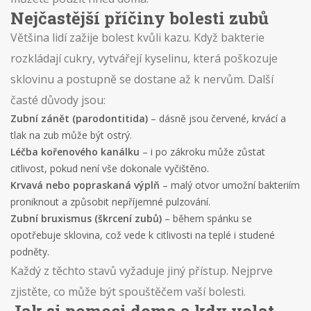
Nejčastější příčiny bolesti zubů
Většina lidí zažije bolest kvůli kazu. Když bakterie
rozkládají cukry, vytvářejí kyselinu, která poškozuje
sklovinu a postupně se dostane až k nervům. Další
časté důvody jsou:
Zubní zánět (parodontitida)
– dásně jsou červené, krvácí a
tlak na zub může být ostrý.
Léčba kořenového kanálku
– i po zákroku může zůstat
citlivost, pokud není vše dokonale vyčištěno.
Krvavá nebo popraskaná výplň
– malý otvor umožní bakteriím
proniknout a způsobit nepříjemné pulzování.
Zubní bruxismus (škrcení zubů)
– během spánku se
opotřebuje sklovina, což vede k citlivosti na teplé i studené
podněty.
Každý z těchto stavů vyžaduje jiný přístup. Nejprve
zjistěte, co může být spouštěčem vaší bolesti.