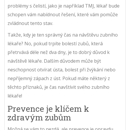
problémy s čelistí, jako je například TMJ, lékař bude
schopen vám nabídnout řešení, které vám pomůže
zvládnout tento stav.
Takže, kdy je ten správný čas na návštěvu zubního
lékaře? No, pokud trpíte bolestí zubů, která
přetrvává déle než dva dny, je to dobrý důvod k
návštěvě lékaře. Dalším důvodem může být
neschopnost otvírat ústa, bolest při žvýkání nebo
nepříjemný zápach z úst. Pokud máte některý z
těchto příznaků, je čas navštívit svého zubního
lékaře!
Prevence je klíčem k
zdravým zubům
Možná se vám to nezdá, ale prevence je opravdu