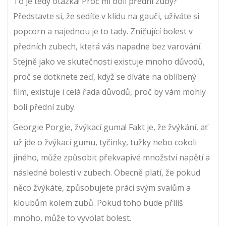
To je tedy otázka! Proč mi bolí přední zuby?
Představte si, že sedíte v klidu na gauči, užíváte si
popcorn a najednou je to tady. Zničující bolest v
předních zubech, která vás napadne bez varování.
Stejně jako ve skutečnosti existuje mnoho důvodů,
proč se dotknete zeď, když se díváte na oblíbený
film, existuje i celá řada důvodů, proč by vám mohly
bolí přední zuby.
Georgie Porgie, žvýkací guma! Fakt je, že žvýkání, ať
už jde o žvýkací gumu, tyčinky, tužky nebo cokoli
jiného, může způsobit překvapivé množství napětí a
následné bolesti v zubech. Obecně platí, že pokud
něco žvýkáte, způsobujete práci svým svalům a
kloubům kolem zubů. Pokud toho bude příliš
mnoho, může to vyvolat bolest.