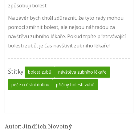
způsobují bolest.
Na závěr bych chtěl zdůraznit, že tyto rady mohou
pomoci zmírnit bolest, ale nejsou náhradou za
návštěvu zubního lékaře. Pokud trpíte přetrvávající
bolestí zubů, je čas navštívit zubního lékaře!
Štítky:
bolest zubů
návštěva zubního lékaře
péče o ústní dutinu
příčiny bolesti zubů
Autor: Jindřich Novotný