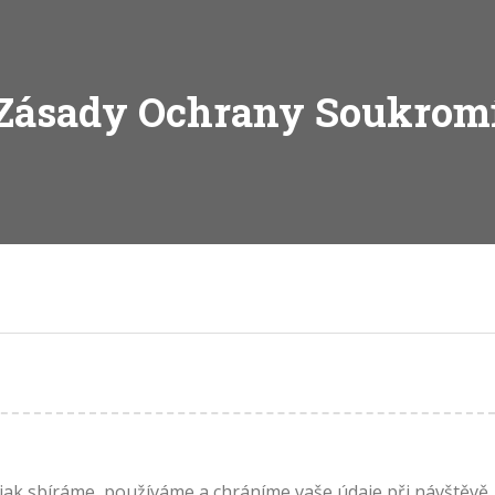
Zásady Ochrany Soukrom
jak sbíráme, používáme a chráníme vaše údaje při návštěvě