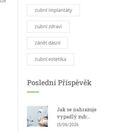
uze
zubní implantáty
zubní zdraví
zánět dásní
zubní estetika
Poslední Příspěvěk
Jak se nahrazuje
vypadlý zub:
Kompozitní onlay
15/06/2026
jako moderní řešení