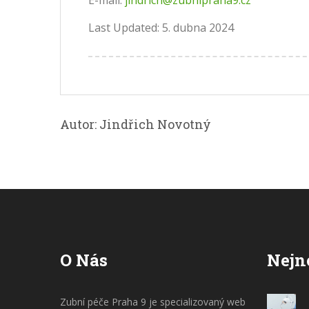
E-mail:
jindrich@zubnipraha9.cz
Last Updated: 5. dubna 2024
Autor: Jindřich Novotný
O Nás
Nejn
Zubní péče Praha 9 je specializovaný web