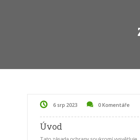
6 srp 2023
0 Komentáře
Úvod
Tato zásada ochrany soukromí vysvětluje, 