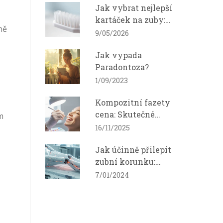
Jak vybrat nejlepší
kartáček na zuby:
ně
Proč Curaprox vede v
9/05/2026
roce 2026
Jak vypada
Paradontoza?
1/09/2023
Kompozitní fazety
cena: Skutečné
m
náklady na krásný
16/11/2025
úsměv
Jak účinně přilepit
zubní korunku:
Průvodce krok za
7/01/2024
krokem