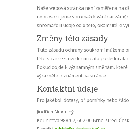
Naše webová stránka není zaměřena na dět
neprovozujeme shromažďování dat záměrně 
shromáždili údaje od dítěte, okamžitě je 
Změny této zásady
Tuto zásadu ochrany soukromí můžeme pra
této stránce s uvedením data poslední akt
Pokud dojde k významným změnám, které ov
výrazného oznámení na stránce.
Kontaktní údaje
Pro jakékoli dotazy, připomínky nebo žádos
Jindřich Novotný
Kounicova 988/67, 602 00 Brno-střed, Čes