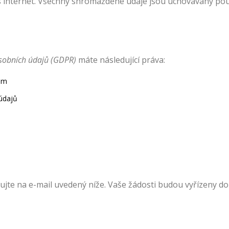
s internet. Všechny shromážděné údaje jsou uchovávány po
sobních údajů (GDPR)
máte následující práva:
ům
údajů
ujte na e-mail uvedený níže. Vaše žádosti budou vyřízeny do