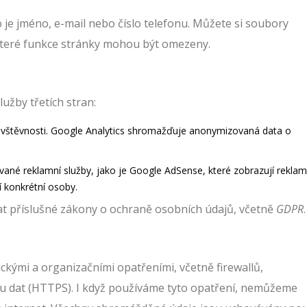
 je jméno, e-mail nebo číslo telefonu. Můžete si soubory
ěkteré funkce stránky mohou být omezeny.
užby třetích stran:
návštěvnosti. Google Analytics shromažďuje anonymizovaná data o
é reklamní služby, jako je Google AdSense, které zobrazují rekla
í konkrétní osoby.
at příslušné zákony o ochraně osobních údajů, včetně
GDPR
.
kými a organizačními opatřeními, včetně firewallů,
osu dat (HTTPS). I když používáme tyto opatření, nemůžeme