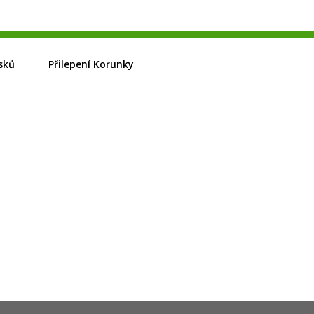
sků
Přilepení Korunky