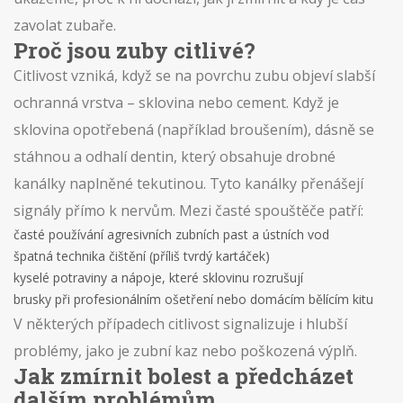
zavolat zubaře.
Proč jsou zuby citlivé?
Citlivost vzniká, když se na povrchu zubu objeví slabší
ochranná vrstva – sklovina nebo cement. Když je
sklovina opotřebená (například broušením), dásně se
stáhnou a odhalí dentin, který obsahuje drobné
kanálky naplněné tekutinou. Tyto kanálky přenášejí
signály přímo k nervům. Mezi časté spouštěče patří:
časté používání agresivních zubních past a ústních vod
špatná technika čištění (příliš tvrdý kartáček)
kyselé potraviny a nápoje, které sklovinu rozrušují
brusky při profesionálním ošetření nebo domácím bělícím kitu
V některých případech citlivost signalizuje i hlubší
problémy, jako je zubní kaz nebo poškozená výplň.
Jak zmírnit bolest a předcházet
dalším problémům