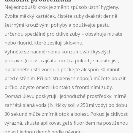
Nejjednodušší krok je změnit způsob ústní hygieny.
Zvolte měkký kartáček, čistěte zuby dvakrát denně
šetrnými krouživými pohyby a používejte pastu
určenou speciálně pro citlivé zuby – obsahuje nitrate
nebo fluorid, které zesilují sklovinu.
Vyhněte se nadměrnému konzumování kyselých
potravin (citrus, rajčata, ocet) a pokud je musíte jíst,
opláchněte ústa vodou a počkejte alespoň 30 minut
před čištěním. Při pití studených nápojů můžete použít
brčko, abyste omezili kontakt s frontálními zuby.
Domácí úlevu poskytují i jednoduché prostředky: mírně
zahřátá slaná voda (½ lžičky soli v 250 ml vody) po dobu
30 sekund může zmírnit otok a bolest. Pokud je citlivost
výrazná, zkuste aplikovat gel s fluoridem na postiženou
oblast jednou denně podle návodu.