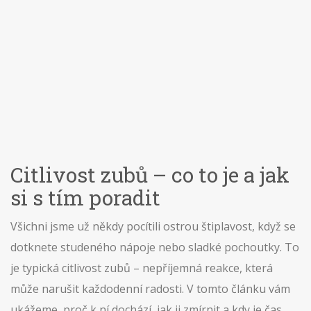
Citlivost zubů – co to je a jak
si s tím poradit
Všichni jsme už někdy pocítili ostrou štiplavost, když se
dotknete studeného nápoje nebo sladké pochoutky. To
je typická citlivost zubů – nepříjemná reakce, která
může narušit každodenní radosti. V tomto článku vám
ukážeme, proč k ní dochází, jak ji zmírnit a kdy je čas