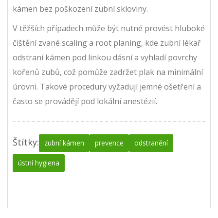
kámen bez poškození zubní skloviny.
V těžších případech může být nutné provést hluboké
čištění zvané scaling a root planing, kde zubní lékař
odstraní kámen pod linkou dásní a vyhladí povrchy
kořenů zubů, což pomůže zadržet plak na minimální
úrovni. Takové procedury vyžadují jemné ošetření a
často se provádějí pod lokální anestézií.
Štítky:
zubní kámen
prevence
odstranění
ústní hygiena