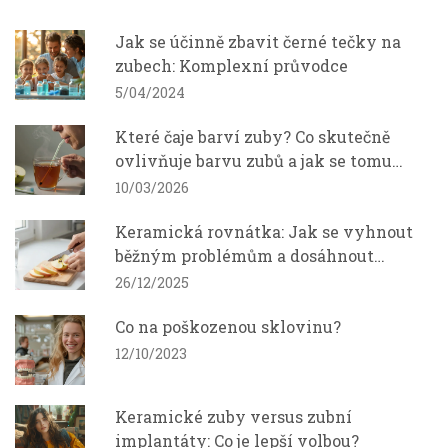
Jak se účinně zbavit černé tečky na
zubech: Komplexní průvodce
5/04/2024
Které čaje barví zuby? Co skutečně
ovlivňuje barvu zubů a jak se tomu
vyhnout
10/03/2026
Keramická rovnátka: Jak se vyhnout
běžným problémům a dosáhnout
ideálního výsledku
26/12/2025
Co na poškozenou sklovinu?
12/10/2023
Keramické zuby versus zubní
implantáty: Co je lepší volbou?