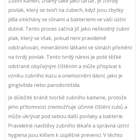
Zubní kámen, známý také jako tartar, je ztvrdlý
povlak, který se tvoří na zubech, když jsou zbytky
jídla smíchány se slinami a bakteriemi ve vaší ústní
dutině. Tento proces začíná již jako neškodný zubní
plak, který se však, pokud není pravidelně
odstraňován, minerálními látkami ve slinách přemění
na tvrdý povlak. Tento tvrdý nános je poté těžké
odstranit obyčejným čištěním a může přispívat k
vzniku zubního kazu a onemocnění dásní, jako je
gingivitida nebo parodontitida.
Je důležité bránit tvorbě zubního kamene, protože
jeho přítomnost znemožňuje účinné čištění zubů a
může ukrývat pod sebou další povlaky a bakterie.
Pravidelné navštěvy zubního lékaře a správná ústní
hygiena jsou klíčem k úspěšné prevenci. V těchto