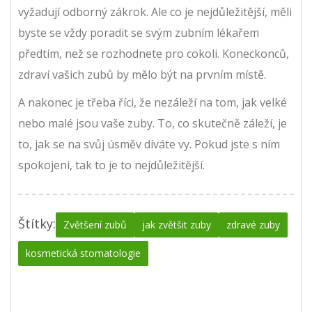
vyžadují odborný zákrok. Ale co je nejdůležitější, měli
byste se vždy poradit se svým zubním lékařem
předtím, než se rozhodnete pro cokoli. Koneckonců,
zdraví vašich zubů by mělo být na prvním místě.
A nakonec je třeba říci, že nezáleží na tom, jak velké
nebo malé jsou vaše zuby. To, co skutečně záleží, je
to, jak se na svůj úsměv díváte vy. Pokud jste s ním
spokojeni, tak to je to nejdůležitější.
Štítky:
Zvětšení zubů
jak zvětšit zuby
zdravé zuby
kosmetická stomatologie