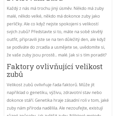
Každý z nás má trochu jiný úsměv. Někdo má zuby
malé, někdo velké, někdo má dokonce zuby jako
perličky. Ale co když nejste spokojeni s velikostí
svých zubů? Představte si to, máte na sobě skvělý
outfit, připravili jste se na ten důležitý den, ale když
se podíváte do zrcadla a usmějete se, uvědomíte si,
že vaše zuby jsou prostě... malé. Jak si s tím poradit?
Faktory ovlivňující velikost
zubů
Velikost zubů ovlivňuje řada faktorů. Může jít
například o genetiku, výživu, zdravotní stav nebo
dokonce stáří. Genetika hraje zásadní roli v tom, jaké
zuby nám příroda nadělila. Ale nezoufejte, existují
různé způsoby, jak zvětšit zuby. Některé metody