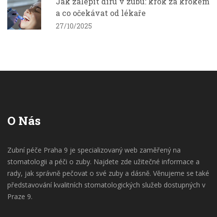
Jak zalepit díru v zubu: krok za krokem
a co očekávat od lékaře
27/10/2025
O Nás
Zubní péče Praha 9 je specializovaný web zaměřený na
stomatologii a péči o zuby. Najdete zde užitečné informace a
rady, jak správně pečovat o své zuby a dásně. Věnujeme se také
představování kvalitních stomatologických služeb dostupných v
Praze 9.