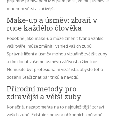
příjemně překvapen! Měl jsem pocit, že můj úsměv je
mnohem větší a zářivější.
Make-up a úsměv: zbraň v
ruce každého člověka
Podobně jako make-up může změnit tvar a vzhled
vaší tváře, může změnit i vzhled vašich zubů.
Správné líčení a úsměv mohou vizuálně zvětšit zuby
a tím dodat vašemu úsměvu zářivost a životnost.
Nemusíte být profesionální vizážista, abyste toho
dosáhli. Stačí znát pár triků a návodů.
Přírodní metody pro
zdravější a větší zuby
Konečně, nezapomeňte na to nejdůležitější: zdraví
vašich zubů. Existuje spousta přírodních způsobů,