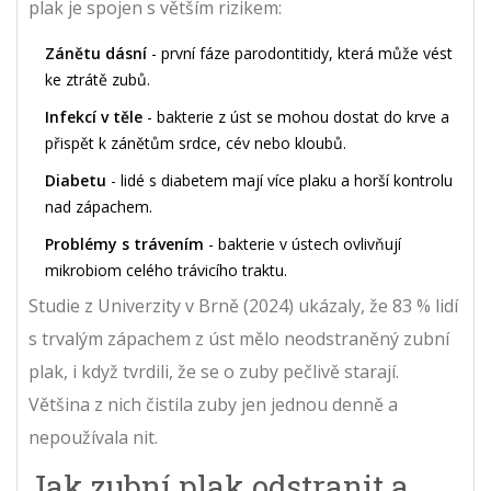
plak je spojen s větším rizikem:
Zánětu dásní
- první fáze parodontitidy, která může vést
ke ztrátě zubů.
Infekcí v těle
- bakterie z úst se mohou dostat do krve a
přispět k zánětům srdce, cév nebo kloubů.
Diabetu
- lidé s diabetem mají více plaku a horší kontrolu
nad zápachem.
Problémy s trávením
- bakterie v ústech ovlivňují
mikrobiom celého trávicího traktu.
Studie z Univerzity v Brně (2024) ukázaly, že 83 % lidí
s trvalým zápachem z úst mělo neodstraněný zubní
plak, i když tvrdili, že se o zuby pečlivě starají.
Většina z nich čistila zuby jen jednou denně a
nepoužívala nit.
Jak zubní plak odstranit a