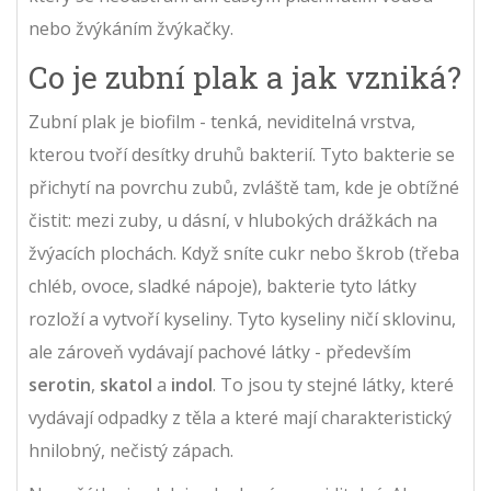
nebo žvýkáním žvýkačky.
Co je zubní plak a jak vzniká?
Zubní plak je biofilm - tenká, neviditelná vrstva,
kterou tvoří desítky druhů bakterií. Tyto bakterie se
přichytí na povrchu zubů, zvláště tam, kde je obtížné
čistit: mezi zuby, u dásní, v hlubokých drážkách na
žvýacích plochách. Když sníte cukr nebo škrob (třeba
chléb, ovoce, sladké nápoje), bakterie tyto látky
rozloží a vytvoří kyseliny. Tyto kyseliny ničí sklovinu,
ale zároveň vydávají pachové látky - především
serotin
,
skatol
a
indol
. To jsou ty stejné látky, které
vydávají odpadky z těla a které mají charakteristický
hnilobný, nečistý zápach.