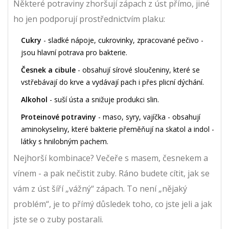
Některé potraviny zhoršují zápach z úst přímo, jiné
ho jen podporují prostřednictvím plaku:
Cukry
- sladké nápoje, cukrovinky, zpracované pečivo -
jsou hlavní potrava pro bakterie.
Česnek a cibule
- obsahují sírové sloučeniny, které se
vstřebávají do krve a vydávají pach i přes plicní dýchání.
Alkohol
- suší ústa a snižuje produkci slin.
Proteinové potraviny
- maso, syry, vajíčka - obsahují
aminokyseliny, které bakterie přeměňují na skatol a indol -
látky s hnilobným pachem.
Nejhorší kombinace? Večeře s masem, česnekem a
vínem - a pak nečistit zuby. Ráno budete cítit, jak se
vám z úst šíří „vážný“ zápach. To není „nějaký
problém“, je to přímý důsledek toho, co jste jeli a jak
jste se o zuby postarali.