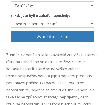
5. Kdy jste byli u zubaře naposledy?
Vypočítat riziko
Zubní plak
není jen ta lepkavá bílá vrstvička, kterou
cítíte na zubech po snídani. Je to živý, rostoucí
kolonie bakterií, které se na vašich zubech
rozmnožují každý den - a jejich odpadní produkty
jsou hlavní příčinou zápachu z úst. Pokud ho
neodstraníte, nejenže se změní v zubní kámen, ale
také začne způsobovat trvalý, nepříjemný dech,
který se neodstraní ani častým pláchnutím vodou