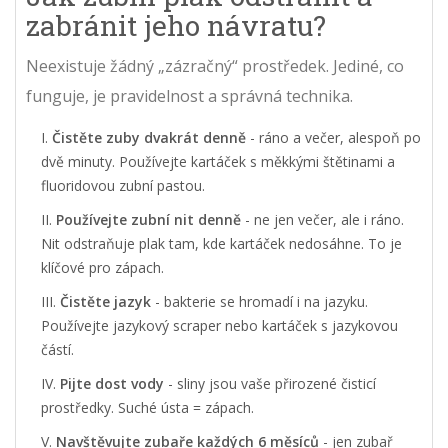
zabránit jeho návratu?
Neexistuje žádný „zázračný“ prostředek. Jediné, co
funguje, je pravidelnost a správná technika.
Čistěte zuby dvakrát denně
- ráno a večer, alespoň po
dvě minuty. Používejte kartáček s měkkými štětinami a
fluoridovou zubní pastou.
Používejte zubní nit denně
- ne jen večer, ale i ráno.
Nit odstraňuje plak tam, kde kartáček nedosáhne. To je
klíčové pro zápach.
Čistěte jazyk
- bakterie se hromadí i na jazyku.
Používejte jazykový scraper nebo kartáček s jazykovou
částí.
Pijte dost vody
- sliny jsou vaše přirozené čisticí
prostředky. Suché ústa = zápach.
Navštěvujte zubaře každých 6 měsíců
- jen zubař