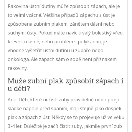
Rakovina ústní dutiny může způsobit zápach, ale je
to velmi vzácné. Většina případů zápachu z úst je
způsobena zubním plakem, zánětem dásní nebo
suchými ústy. Pokud máte navíc trvalý bolestivý vřed,
krevnící dásně, nebo problém s polykáním, je
vhodné vyšetřit ústní dutinu u zubaře nebo
onkologa. Ale zápach sám o sobě není příznakem
rakoviny.
Může zubní plak způsobit zápach i
u dětí?
Ano. Děti, které nečistí zuby pravidelně nebo pícejí
sladké nápoje před spaním, mají stejně jako dospělí
plak a zápach z úst. Někdy se to projevuje už ve věku
3-4 let. Důležité je začít čistit zuby, jakmile první zub