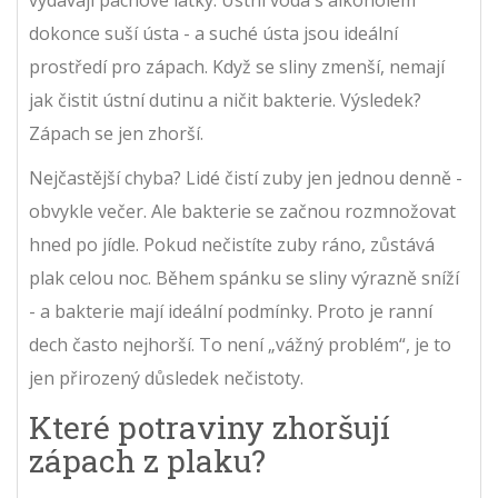
vydávají pachové látky. Ústní voda s alkoholem
dokonce suší ústa - a suché ústa jsou ideální
prostředí pro zápach. Když se sliny zmenší, nemají
jak čistit ústní dutinu a ničit bakterie. Výsledek?
Zápach se jen zhorší.
Nejčastější chyba? Lidé čistí zuby jen jednou denně -
obvykle večer. Ale bakterie se začnou rozmnožovat
hned po jídle. Pokud nečistíte zuby ráno, zůstává
plak celou noc. Během spánku se sliny výrazně sníží
- a bakterie mají ideální podmínky. Proto je ranní
dech často nejhorší. To není „vážný problém“, je to
jen přirozený důsledek nečistoty.
Které potraviny zhoršují
zápach z plaku?