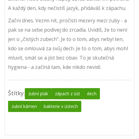
A každý den, kdy nečistíš jazyk, přidáváš k zápachu.
Začni dnes. Vezmi nit, pročisti mezery mezi zuby - a
pak se na sebe podívej do zrcadla. Uvidíš, že to není
jen o „čistých zubech“. Je to o tom, abys nebyl ten,
kdo se omlouvá za svůj dech. Je to o tom, abys mohl
mluvit, smát se a jíst bez obav. To je skutečná
hygiena - a začíná tam, kde nikdo nevidí.
Štítky:
zubní plak
zápach z úst
dech
zubní kámen
bakterie v ústech