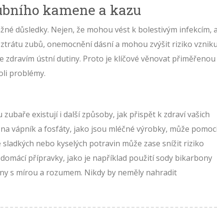
ubního kamene a kazu
né důsledky. Nejen, že mohou vést k bolestivým infekcím, a
ztrátu zubů, onemocnění dásní a mohou zvýšit riziko vznik
e zdravím ústní dutiny. Proto je klíčové věnovat přiměřenou
oli problémy.
ubaře existují i další způsoby, jak přispět k zdraví vašich
 na vápník a fosfáty, jako jsou mléčné výrobky, může pomoc
 sladkých nebo kyselých potravin může zase snížit riziko
 domácí přípravky, jako je například použití sody bikarbony
vány s mírou a rozumem. Nikdy by neměly nahradit