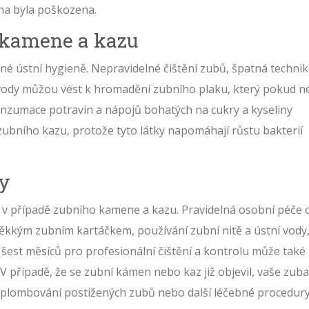
na byla poškozena.
 kamene a kazu
né ústní hygieně. Nepravidelné čištění zubů, špatná techni
í vody můžou vést k hromadění zubního plaku, který pokud n
nzumace potravin a nápojů bohatých na cukry a kyseliny
zubního kazu, protože tyto látky napomáhají růstu bakterií
by
í i v případě zubního kamene a kazu. Pravidelná osobní péče 
měkkým zubním kartáčkem, používání zubní nitě a ústní vody
 šest měsíců pro profesionální čištění a kontrolu může také
případě, že se zubní kámen nebo kaz již objevil, vaše zuba
, plombování postižených zubů nebo další léčebné procedury