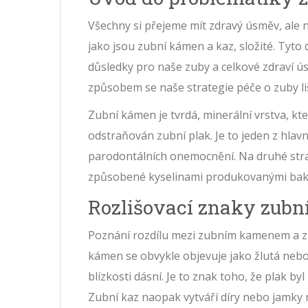
Všechny si přejeme mít zdravý úsměv, ale
jako jsou zubní kámen a kaz, složité. Tyto 
důsledky pro naše zuby a celkové zdraví ús
způsobem se naše strategie péče o zuby l
Zubní kámen je tvrdá, minerální vrstva, kt
odstraňován zubní plak. Je to jeden z hlav
parodontálních onemocnění. Na druhé stran
způsobené kyselinami produkovanými bakter
Rozlišovací znaky zubn
Poznání rozdílu mezi zubním kamenem a zu
kámen se obvykle objevuje jako žlutá nebo
blízkosti dásní. Je to znak toho, že plak b
Zubní kaz naopak vytváří díry nebo jamky