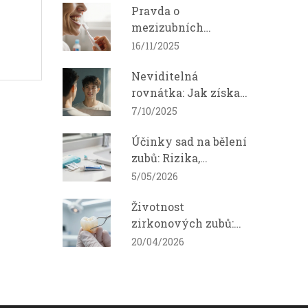
Pravda o
mezizubních
kartáčcích: Proč je
16/11/2025
potřebujete a jak je
Neviditelná
používat správně
rovnátka: Jak získat
úsměv a sebevědomí
7/10/2025
Účinky sad na bělení
zubů: Rizika,
výsledky a bezpečné
5/05/2026
použití
Životnost
zirkonových zubů:
Jak dlouho skutečně
20/04/2026
vydrží?