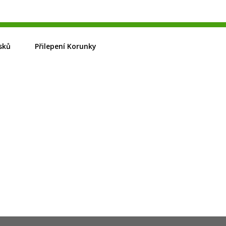
sků
Přilepení Korunky