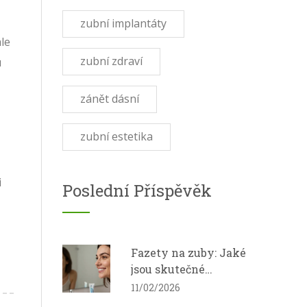
zubní implantáty
le
zubní zdraví
u
zánět dásní
zubní estetika
i
Poslední Příspěvěk
Fazety na zuby: Jaké
jsou skutečné
zkušenosti
11/02/2026
pacientů?