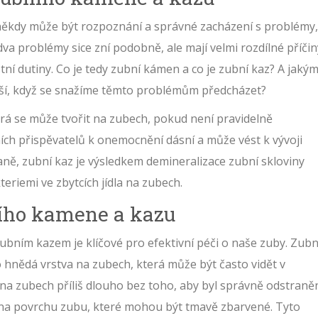
 někdy může být rozpoznání a správné zacházení s problémy,
dva problémy sice zní podobně, ale mají velmi rozdílné příčin
tní dutiny. Co je tedy zubní kámen a co je zubní kaz? A jaký
iší, když se snažíme těmto problémům předcházet?
erá se může tvořit na zubech, pokud není pravidelně
ních přispěvatelů k onemocnění dásní a může vést k vývoji
ě, zubní kaz je výsledkem demineralizace zubní skloviny
iemi ve zbytcích jídla na zubech.
ího kamene a kazu
bním kazem je klíčové pro efektivní péči o naše zuby. Zubn
 hnědá vrstva na zubech, která může být často vidět v
yl na zubech příliš dlouho bez toho, aby byl správně odstraně
 na povrchu zubu, které mohou být tmavě zbarvené. Tyto