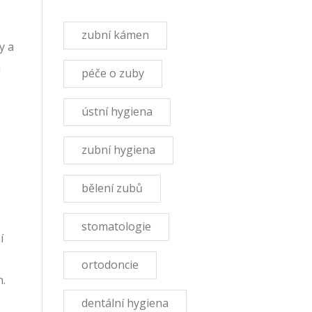
zubní kámen
y a
m
péče o zuby
ústní hygiena
zubní hygiena
bělení zubů
stomatologie
í
ortodoncie
n.
dentální hygiena