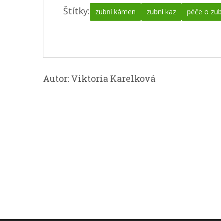
Štítky:
zubní kámen
zubní kaz
péče o zu
Autor: Viktoria Karelková