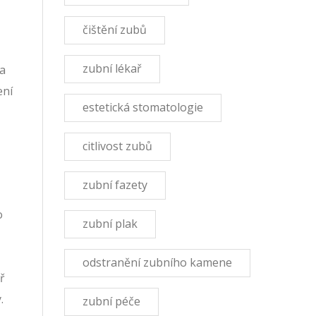
čištění zubů
zubní lékař
ka
ení
estetická stomatologie
citlivost zubů
zubní fazety
o
zubní plak
,
odstranění zubního kamene
ř
.
zubní péče