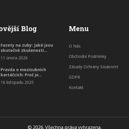
ovější Blog
Menu
Fazety na zuby: Jaké jsou
O Nás
skutečné zkušenosti
pacientů?
Obchodní Podmínky
11 února 2026
Zásady Ochrany Soukromí
Pravda o mezizubních
kartáčcích: Proč je
GDPR
potřebujete a jak je
16 listopadu 2025
používat správně
Kontakt
© 2026. Všechna práva vyhrazena.