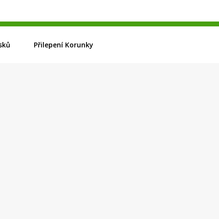
sků
Přilepení Korunky