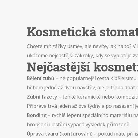
Kosmetická stomato
Chcete mít zářivý úsměv, ale nevíte, jak na to?
ukážeme nejčastější zákroky, kdy se vyplatí je zv
Nejčastější kosme
Bělení zubů
– nejpopulárnější cesta k bělejšímu
během jedné až dvou návštěv, ale je třeba dbát n
Zubní fazety
– tenké keramické nebo kompozitní 
Příprava trvá jeden až dva týdny a po nasazení j
Bonding
– rychlé lepení speciálního materiálu 
broušení i leštění vypadá výsledek přirozeně.
Úprava tvaru (konturování)
– pokud máte příliš