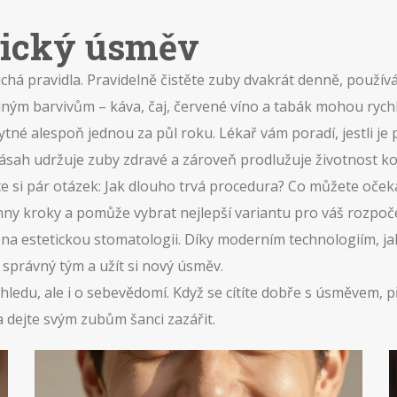
etický úsměv
chá pravidla. Pravidelně čistěte zuby dvakrát denně, použív
ilným barvivům – káva, čaj, červené víno a tabák mohou rychl
tné alespoň jednou za půl roku. Lékař vám poradí, jestli je 
 zásah udržuje zuby zdravé a zároveň prodlužuje životnost k
te si pár otázek: Jak dlouho trvá procedura? Co můžete oček
hny kroky a pomůže vybrat nejlepší variantu pro váš rozpočet
í na estetickou stomatologii. Díky moderním technologiím, jak
n správný tým a užít si nový úsměv.
ledu, ale i o sebevědomí. Když se cítíte dobře s úsměvem, př
 dejte svým zubům šanci zazářit.