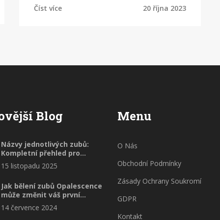
úsměv s pomocí fazet. Přečtete si, co
Číst více
20 října 2023
očekávat od tohoto kosmetického
stomatologického zákroku a jak se o
fazety náležitě starat. Pokud hledáte
způsob, jak zlepšit svůj úsměv, tento
článek je určen přímo pro vás.
ovější Blog
Menu
Názvy jednotlivých zubů:
O Nás
Kompletní přehled pro
zdravotníky
Obchodní Podmínky
15 listopadu 2025
Zásady Ochrany Soukromí
Jak bělení zubů Opalescence
může změnit váš první
GDPR
dojem
14 července 2024
Kontakt