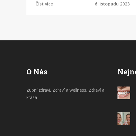
Číst více
6 listopadu 2023
Snažím se o zdravé zuby, a proto jsem si
pro vás přichystal článek s tipy a radami
k tomuto tématu. Doufám, že vám to
pomůže tak, jak to pomohlo mně.
O Nás
Nejn
Zubní zdraví, Zdraví a wellness, Zdraví a
krása