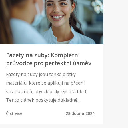
Fazety na zuby: Kompletní
průvodce pro perfektní úsměv
Fazety na zuby jsou tenké plátky
materiálu, které se aplikují na přední
stranu zubů, aby zlepšily jejich vzhled.
Tento článek poskytuje důkladné
informace o tom, co fazety jsou, jaký mají
Číst více
28 dubna 2024
účinek na vaše zuby, jak probíhá jejich
aplikace a jaké jsou jejich výhody a