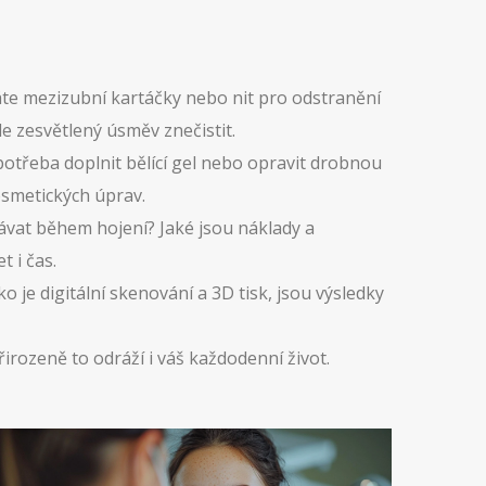
áte mezizubní kartáčky nebo nit pro odstranění
e zesvětlený úsměv znečistit.
potřeba doplnit bělící gel nebo opravit drobnou
osmetických úprav.
ávat během hojení? Jaké jsou náklady a
 i čas.
o je digitální skenování a 3D tisk, jsou výsledky
irozeně to odráží i váš každodenní život.