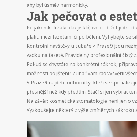
aby byl úsměv harmonický.
Jak pečovat o est
Po jakémkoli zákroku je klíčové dodržet jednodu
plaků mezi fazetami či po bělení. Vyhýbejte se s
Kontrolní návštěvy u zubaře v Praze 9 jsou nezby
vadku na fazetě. Pravidelný profesionální čistý
Pokud se chystáte na konkrétní zákrok, připrav
možnosti pojištění? Zubař vám rád vysvětlí všec
V Praze 9 najdete odborníky, kteří se specializuj
přesnější než kdy předtím. Stačí si jen vybrat te
Na závěr: kosmetická stomatologie není jen o vzh
Vyzkoušejte některý z výše zmíněných zákroků a