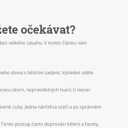
žete očekávat?
bů bez velkého zásahu. V tomto článku vám
nebo doma s bělícími sadami. Výsledek vidíte
pravu skvrn, nepravidelných tvarů či mezer.
ivené zuby. Jedna návštěva stačí a po správném
 Tento postup často doprovází bělení a fazety,