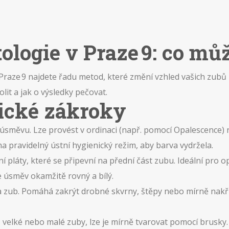
logie v Praze 9: co mů
 V Praze 9 najdete řadu metod, které změní vzhled vašich zu
olit a jak o výsledky pečovat.
tické zákroky
 úsměvu. Lze provést v ordinaci (např. pomocí Opalescence) 
a pravidelný ústní hygienický režim, aby barva vydržela.
pláty, které se připevní na přední část zubu. Ideální pro o
e úsměv okamžitě rovný a bílý.
na zub. Pomáhá zakrýt drobné skvrny, štěpy nebo mírně nakř
 velké nebo malé zuby, lze je mírně tvarovat pomocí brusky.