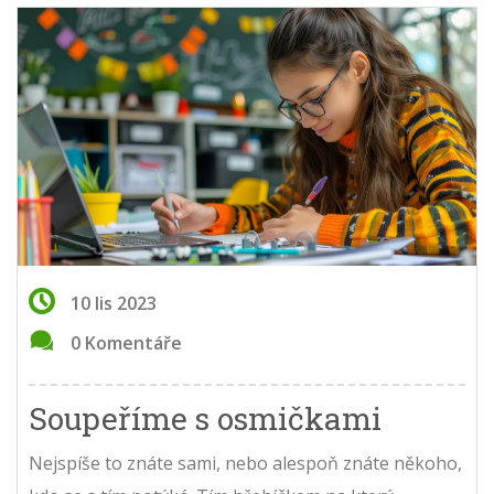
10 lis 2023
0 Komentáře
Soupeříme s osmičkami
Nejspíše to znáte sami, nebo alespoň znáte někoho,