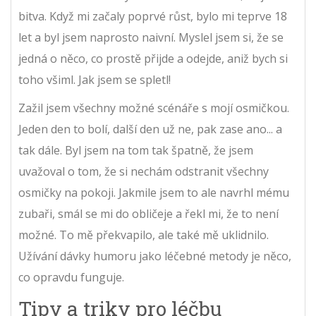
bitva. Když mi začaly poprvé růst, bylo mi teprve 18
let a byl jsem naprosto naivní. Myslel jsem si, že se
jedná o něco, co prostě přijde a odejde, aniž bych si
toho všiml. Jak jsem se spletl!
Zažil jsem všechny možné scénáře s mojí osmičkou.
Jeden den to bolí, další den už ne, pak zase ano... a
tak dále. Byl jsem na tom tak špatně, že jsem
uvažoval o tom, že si nechám odstranit všechny
osmičky na pokoji. Jakmile jsem to ale navrhl mému
zubaři, smál se mi do obličeje a řekl mi, že to není
možné. To mě překvapilo, ale také mě uklidnilo.
Užívání dávky humoru jako léčebné metody je něco,
co opravdu funguje.
Tipy a triky pro léčbu