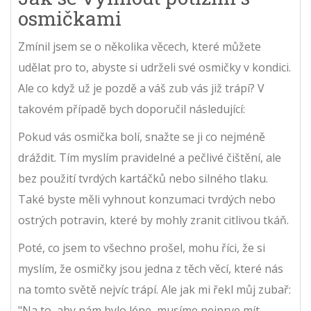
osmičkami
Zmínil jsem se o několika věcech, které můžete
udělat pro to, abyste si udrželi své osmičky v kondici.
Ale co když už je pozdě a váš zub vás již trápí? V
takovém případě bych doporučil následující:
Pokud vás osmička bolí, snažte se ji co nejméně
dráždit. Tím myslím pravidelné a pečlivé čištění, ale
bez použití tvrdých kartáčků nebo silného tlaku.
Také byste měli vyhnout konzumaci tvrdých nebo
ostrých potravin, které by mohly zranit citlivou tkáň.
Poté, co jsem to všechno prošel, mohu říci, že si
myslím, že osmičky jsou jedna z těch věcí, které nás
na tomto světě nejvíc trápí. Ale jak mi řekl můj zubař:
"Na to, aby nám bylo lépe, musíme nejprve mít