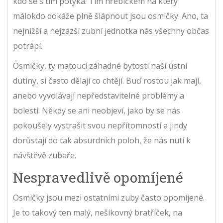
kdo se s tím potýká. Tím hřebíčkem na který
málokdo dokáže plně šlápnout jsou osmičky. Ano, ta
nejnižší a nejzazší zubní jednotka nás všechny občas
potrápí.
Osmičky, ty matoucí záhadné bytosti naší ústní
dutiny, si často dělají co chtějí. Buď rostou jak mají,
anebo vyvolávají nepředstavitelné problémy a
bolesti. Někdy se ani neobjeví, jako by se nás
pokoušely vystrašit svou nepřítomností a jindy
dorůstají do tak absurdních poloh, že nás nutí k
návštěvě zubaře.
Nespravedlivě opomíjené
Osmičky jsou mezi ostatními zuby často opomíjené.
Je to takový ten malý, nešikovný bratříček, na