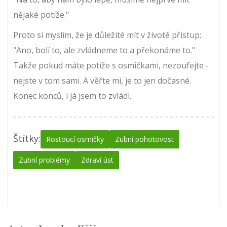
nějaké potíže."
Proto si myslím, že je důležité mít v životě přístup:
"Ano, bolí to, ale zvládneme to a překonáme to."
Takže pokud máte potíže s osmičkami, nezoufejte -
nejste v tom sami. A věřte mi, je to jen dočasné.
Konec konců, i já jsem to zvládl.
Štítky:
Rostoucí osmičky
Zubní pohotovost
Zubní problémy
Zdraví úst