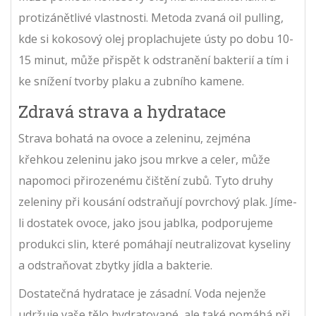
protizánětlivé vlastnosti. Metoda zvaná oil pulling,
kde si kokosový olej proplachujete ústy po dobu 10-
15 minut, může přispět k odstranění bakterií a tím i
ke snížení tvorby plaku a zubního kamene.
Zdravá strava a hydratace
Strava bohatá na ovoce a zeleninu, zejména
křehkou zeleninu jako jsou mrkve a celer, může
napomoci přirozenému čištění zubů. Tyto druhy
zeleniny při kousání odstraňují povrchový plak. Jíme-
li dostatek ovoce, jako jsou jablka, podporujeme
produkci slin, které pomáhají neutralizovat kyseliny
a odstraňovat zbytky jídla a bakterie.
Dostatečná hydratace je zásadní. Voda nejenže
udržuje vaše tělo hydratované, ale také pomáhá při