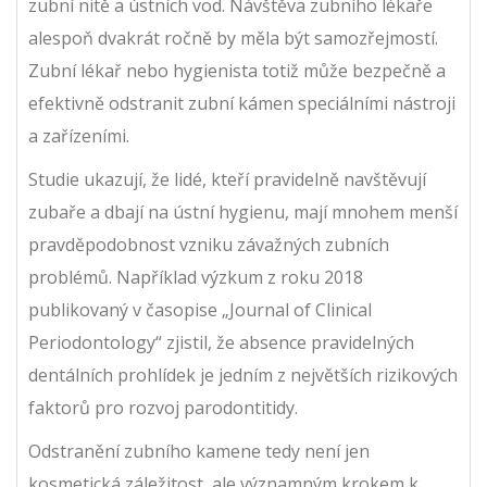
zubní nitě a ústních vod. Návštěva zubního lékaře
alespoň dvakrát ročně by měla být samozřejmostí.
Zubní lékař nebo hygienista totiž může bezpečně a
efektivně odstranit zubní kámen speciálními nástroji
a zařízeními.
Studie ukazují, že lidé, kteří pravidelně navštěvují
zubaře a dbají na ústní hygienu, mají mnohem menší
pravděpodobnost vzniku závažných zubních
problémů. Například výzkum z roku 2018
publikovaný v časopise „Journal of Clinical
Periodontology“ zjistil, že absence pravidelných
dentálních prohlídek je jedním z největších rizikových
faktorů pro rozvoj parodontitidy.
Odstranění zubního kamene tedy není jen
kosmetická záležitost, ale významným krokem k