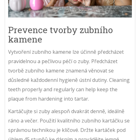
Prevence tvorby zubního
kamene
Vytvoření zubního kamene lze účinně předcházet
pravidelnou a pečlivou péčí o zuby. Předcházet
tvorbě zubního kamene znamená věnovat se
důsledné každodenní hygieně ústní dutiny. Cleaning
teeth properly and regularly can help keep the
plaque from hardening into tartar.
Kartáčujte si zuby alespoň dvakrát denně, ideálně
ráno a večer. Použití kvalitního zubního kartáčku se
správnou technikou je klíčové. Držte kartáček pod
úhlem 45 stupňů ke dásním a provádějte jemné