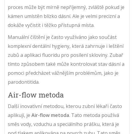
proces může být mírně nepříjemný, zvláště pokud je
kámen umístěn blízko dásní. Ale je velmi precizní a
dokáže vyčistit i těžko přístupná místa.
Manuální čištění je často využíváno jako součást
komplexní dentální hygieny, která zahrnuje i leštění
zubů a aplikaci fluoridu pro posílení skloviny. Zubař
tímto způsobem také může kontrolovat stav dásní a
pomoci předcházet vážnějším problémům, jako je
parodontitida.
Air-flow metoda
Další inovativní metodou, kterou zubní lékaři často
aplikují, je
Air-flow metoda
. Tato metoda používá
směs vody, vzduchu a speciálního prášku, která je
pod tlakem aplikována na povrch zubu. Tato směs