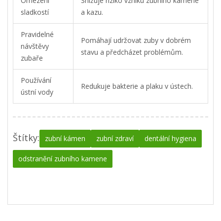
Omezení
Snižuje riziko vzniku zubního kamene
sladkostí
a kazu.
Pravidelné
Pomáhají udržovat zuby v dobrém
návštěvy
stavu a předcházet problémům.
zubaře
Používání
Redukuje bakterie a plaku v ústech.
ústní vody
Štítky:
zubní kámen
zubní zdraví
dentální hygiena
odstranění zubního kamene