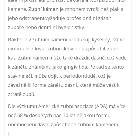
ideální prostředí pro růst bakterií a tvorbu zubního
kamene.
Zubní kámen
je mnohem tvrdší než plak a
jeho odstranění vyžaduje profesionální zásah
zubaře nebo dentální hygienistky.
Bakterie v zubním kameni produkují kyseliny, které
mohou erodovat zubní sklovinu a způsobit zubní
kaz. Zubní kámen může také dráždit dásně, což vede
k zánětu známému jako gingivitida. Pokud se tento
stav neléčí, může dojít k periodontitidě, což je
závažnější forma zánětu dásní, která může vést k
ztrátě zubů.
Dle výzkumu Americké zubní asociace (ADA) má více
než 68 % dospělých nad 30 let nějakou formu
onemocnění dásní způsobené zubním kamenem.