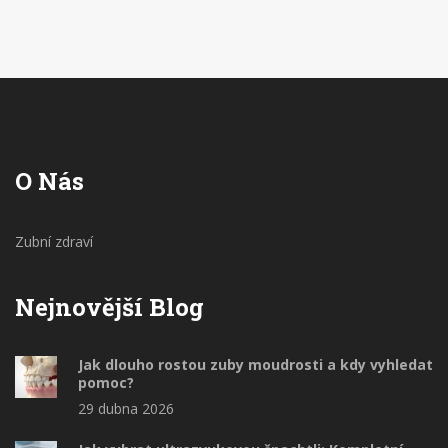
úsměv svěží a zdárný. Takže, pokud jste zvědaví, co
se kryje za těmito termíny, přidejte se k nám!
O Nás
Zubní zdraví
Nejnovější Blog
Jak dlouho rostou zuby moudrosti a kdy vyhledat
pomoc?
29 dubna 2026