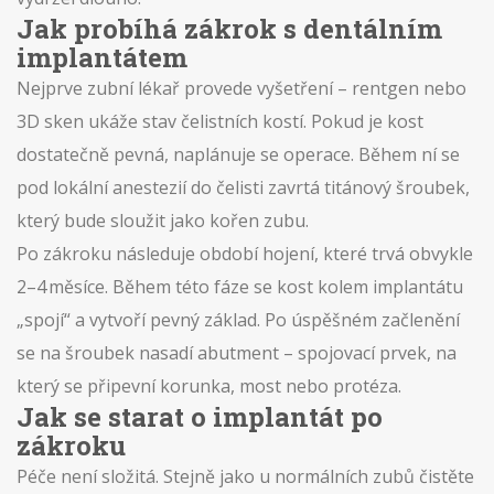
Jak probíhá zákrok s dentálním
implantátem
Nejprve zubní lékař provede vyšetření – rentgen nebo
3D sken ukáže stav čelistních kostí. Pokud je kost
dostatečně pevná, naplánuje se operace. Během ní se
pod lokální anestezií do čelisti zavrtá titánový šroubek,
který bude sloužit jako kořen zubu.
Po zákroku následuje období hojení, které trvá obvykle
2–4 měsíce. Během této fáze se kost kolem implantátu
„spojí“ a vytvoří pevný základ. Po úspěšném začlenění
se na šroubek nasadí abutment – spojovací prvek, na
který se připevní korunka, most nebo protéza.
Jak se starat o implantát po
zákroku
Péče není složitá. Stejně jako u normálních zubů čistěte