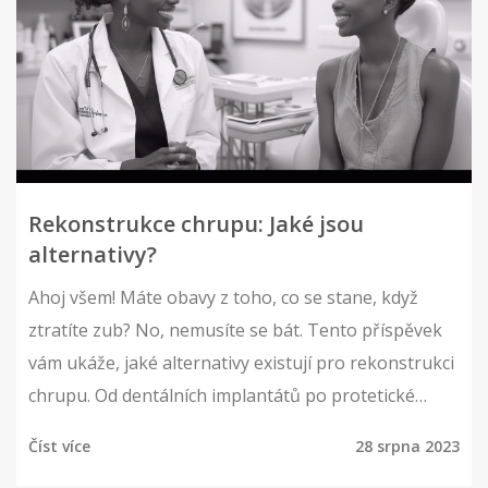
Rekonstrukce chrupu: Jaké jsou
alternativy?
Ahoj všem! Máte obavy z toho, co se stane, když
ztratíte zub? No, nemusíte se bát. Tento příspěvek
vám ukáže, jaké alternativy existují pro rekonstrukci
chrupu. Od dentálních implantátů po protetické
náhrady. Pojďme se na to podívat společně a
Číst více
28 srpna 2023
dozvědět se více o tom, jak můžeme udržet náš