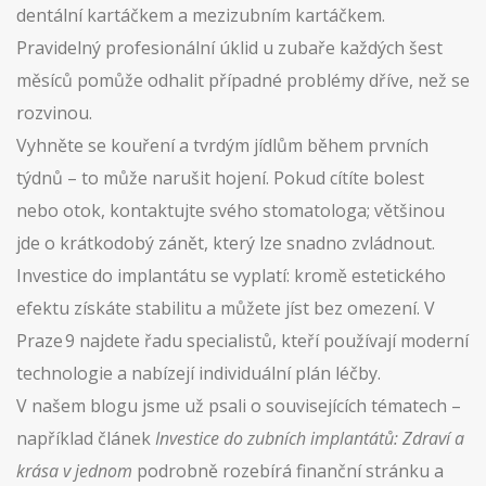
dentální kartáčkem a mezizubním kartáčkem.
Pravidelný profesionální úklid u zubaře každých šest
měsíců pomůže odhalit případné problémy dříve, než se
rozvinou.
Vyhněte se kouření a tvrdým jídlům během prvních
týdnů – to může narušit hojení. Pokud cítíte bolest
nebo otok, kontaktujte svého stomatologa; většinou
jde o krátkodobý zánět, který lze snadno zvládnout.
Investice do implantátu se vyplatí: kromě estetického
efektu získáte stabilitu a můžete jíst bez omezení. V
Praze 9 najdete řadu specialistů, kteří používají moderní
technologie a nabízejí individuální plán léčby.
V našem blogu jsme už psali o souvisejících tématech –
například článek
Investice do zubních implantátů: Zdraví a
krása v jednom
podrobně rozebírá finanční stránku a