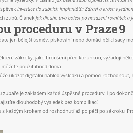
rychlé výsledky. V článku
Jak bělení zubů Opalescence může zm
říspěvek
Investice do zubních implantátů: Zdraví a krása v jedno
ých zubů. Článek
Jak dlouho trvá bolest po nasazení rovnátek a ja
ou proceduru v Praze 9
áte jen bělejší úsměv, pískování nebo domácí bělící sady m
ěkteré zákroky, jako broušení před korunkou, vyžadují několi
, můžete použít ihned doma.
ůže ukázat digitální náhled výsledku a pomoci rozhodnout,
 u zubaře je základem každé úspěšné procedury. I po dokonče
ajistíte dlouhodobý výsledek bez komplikací.
 s každým krokem od rozhodnutí až po péči po zákroku. Prohl