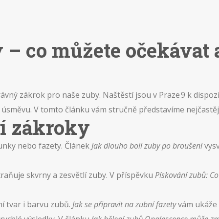
 – co můžete očekávat a
právný zákrok pro naše zuby. Naštěstí jsou v Praze 9 k dispoz
směvu. V tomto článku vám stručně představíme nejčastější 
ní zákroky
unky nebo fazety. Článek
Jak dlouho bolí zuby po broušení
vysv
aňuje skvrny a zesvětlí zuby. V příspěvku
Pískování zubů: Co
í tvar i barvu zubů.
Jak se připravit na zubní fazety
vám ukáže c