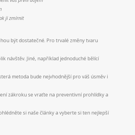
ěnit váš první dojem
m
k ji zmírnit
ohou být dostatečné. Pro trvalé změny tvaru
k návštěv. Jiné, například jednoduché bělící
 která metoda bude nejvhodnější pro váš úsměv i
ní zákroku se vraťte na preventivní prohlídky a
édněte si naše články a vyberte si ten nejlepší