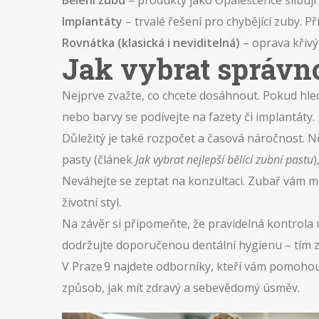
Bělení zubů
– produkty jako Opalescence slibují 
Implantáty
– trvalé řešení pro chybějící zuby. P
Rovnátka (klasická i neviditelná)
– oprava křiv
Jak vybrat správn
Nejprve zvažte, co chcete dosáhnout. Pokud hled
nebo barvy se podívejte na fazety či implantáty.
Důležitý je také rozpočet a časová náročnost. N
pasty (článek
Jak vybrat nejlepší bělící zubní pastu
)
Neváhejte se zeptat na konzultaci. Zubař vám m
životní styl.
Na závěr si připomeňte, že pravidelná kontrola
dodržujte doporučenou dentální hygienu – tím z
V Praze 9 najdete odborníky, kteří vám pomohou
způsob, jak mít zdravý a sebevědomý úsměv.