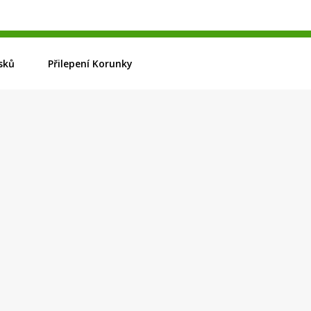
sků
Přilepení Korunky