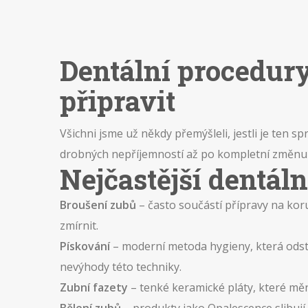
Dentální procedury
připravit
Všichni jsme už někdy přemýšleli, jestli je ten s
drobných nepříjemností až po kompletní změnu ú
Nejčastější dentál
Broušení zubů
– často součástí přípravy na kor
zmírnit.
Pískování
– moderní metoda hygieny, která odstr
nevýhody této techniky.
Zubní fazety
– tenké keramické pláty, které měn