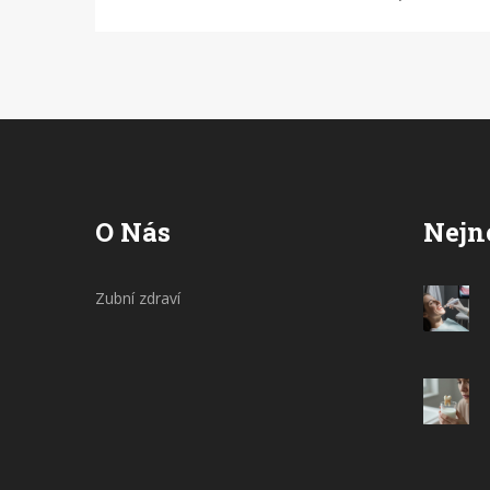
jistý, že najdete v tomto článku něco
nového a užitečného. Věřte mi, po
přečtení tohoto článku už nebudete mít
pochyby o této úžasné zubní proceduře.
O Nás
Nejn
Zubní zdraví