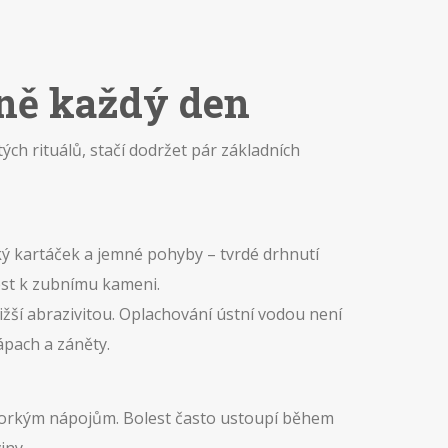
sně každý den
ých rituálů, stačí dodržet pár základních
kký kartáček a jemné pohyby – tvrdé drhnutí
ést k zubnímu kameni.
ižší abrazivitou. Oplachování ústní vodou není
ápach a záněty.
 horkým nápojům. Bolest často ustoupí během