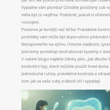
pár dní, ale pokud přetrvává, kontaktujte zubař
Vypadne vám plomba? Očistěte postižený zub vod
měla být co nejdříve. Podobně, pokud si všimnet
rozvojem.
Prevence je levnější než léčba. Pravidelné kontr
prohlídky vám může být doporučeno pískování n
Nezapomeňte na výživu. Omezte sladkosti, sycené
potraviny pomáhají neutralizovat kyseliny v úste
V našem blogu najdete články jako „Jak dlouho b
konkrétní tipy, které můžete použít hned doma. St
Jednoduchá rutina, pravidelná kontrola a zdravé s
tom, jak se vaše zuby a dásně cítí i vypadají.