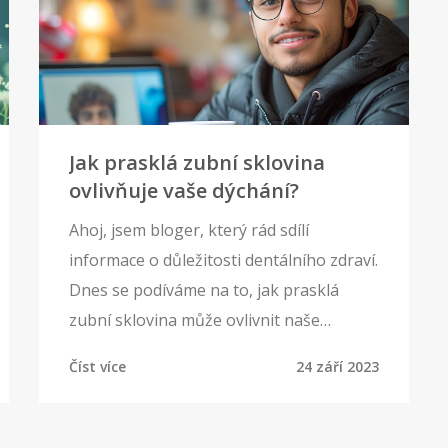
Jak prasklá zubní sklovina
ovlivňuje vaše dýchání?
Ahoj, jsem bloger, který rád sdílí
informace o důležitosti dentálního zdraví.
Dnes se podíváme na to, jak prasklá
zubní sklovina může ovlivnit naše
dýchání. Naučíme se, proč je tak důležité
Číst více
24 září 2023
chránit naše zuby a jaké dopady může
mít popraskaná sklovina na naši
schopnost dýchat. Přidejte se ke mně a