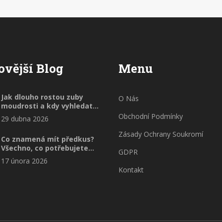
zjistěte více o tomto fascinujícím tématu.
ovější Blog
Menu
Jak dlouho rostou zuby
O Nás
moudrosti a kdy vyhledat
pomoc?
Obchodní Podmínky
29 dubna 2026
Zásady Ochrany Soukromí
Co znamená mít předkus?
Všechno, co potřebujete
GDPR
vědět
17 února 2026
Kontakt