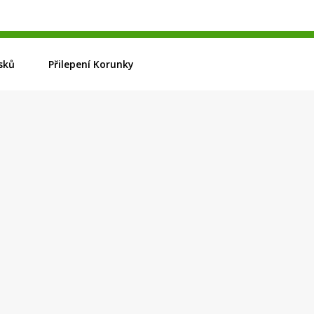
sků
Přilepení Korunky