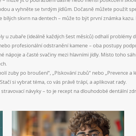
e – může jít o podráždění dásně nebo menší poškození sklov
ou a vyhněte se tvrdým jídlům. Dočasně můžete použít spec
e bílých skvrn na dentech – může to být první známka kazu. 
oly u zubaře (ideálně každých šest měsíců) odhalí problémy 
ebo profesionální odstranění kamene – oba postupy podpor
 nápoje a časté svačiny mezi hlavními jídly. Místo toho sáh
ch.
olí zuby po broušení“, „Pískování zubů“ nebo „Prevence a l
ačí si vybrat téma, co vás právě trápí, a aplikovat rady.
travovací návyky – to je recept na dlouhodobé dentální zdraví