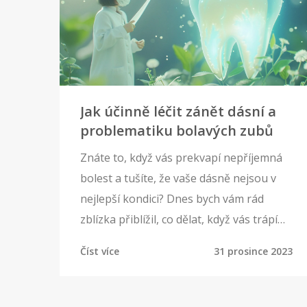
Jak účinně léčit zánět dásní a
problematiku bolavých zubů
Znáte to, když vás prekvapí nepříjemná
bolest a tušíte, že vaše dásně nejsou v
nejlepší kondici? Dnes bych vám rád
zblízka přiblížil, co dělat, když vás trápí
zánět dásní a jak tuto nepříjemnost co
Číst více
31 prosince 2023
nejefektivněji zvládnout. Objasním nejen
příčiny a prevenci, ale poskytnu i tipy na
osvědčené metody léčby, které mě