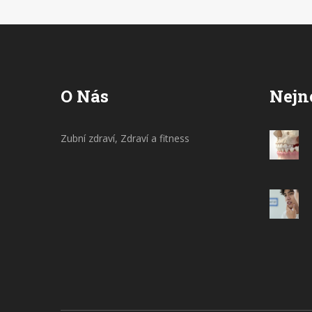
osobně udržují s usměvem a bez bolesti.
Není to nic složitého, ale je důležité
vědět, jak na to správně. Věřte mi, vaše
zuby vám poděkují!
O Nás
Nejn
Zubní zdraví, Zdraví a fitness