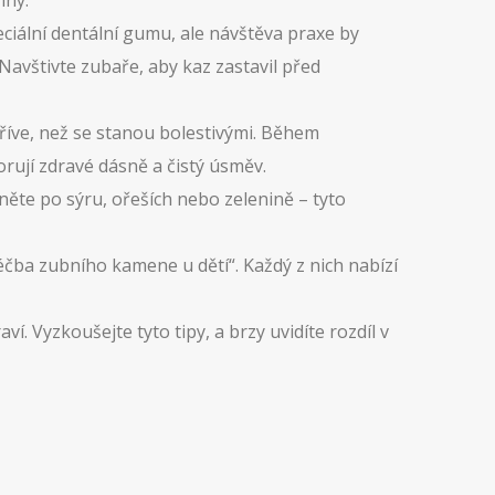
iny.
iální dentální gumu, ale návštěva praxe by
Navštivte zubaře, aby kaz zastavil před
dříve, než se stanou bolestivými. Během
ují zdravé dásně a čistý úsměv.
něte po sýru, ořeších nebo zelenině – tyto
éčba zubního kamene u dětí“. Každý z nich nabízí
. Vyzkoušejte tyto tipy, a brzy uvidíte rozdíl v