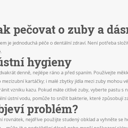
jak pečovat o zuby a dá
em je jednoduchá péče o dentální zdraví. Není potřeba složit
.
ústní hygieny
oň dvakrát denně, nejlépe ráno a před spaním. Používejte mě
mezizubní kartáčky; i malé zbytky jídla mezi zuby mohou v
ánit vzniku kazu. Pokud máte citlivé zuby, vyberte pastu s n
lní ústní vodu, pomůže to snížit bakterie, které způsobují z
objeví problém?
ní rovnátek, nejdříve použijte studený obklad a vyhněte se