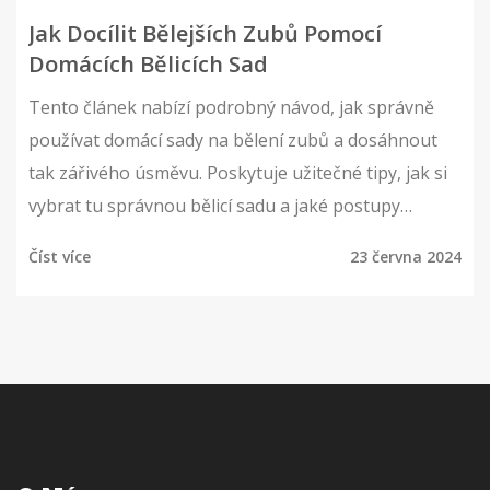
Jak Docílit Bělejších Zubů Pomocí
Domácích Bělicích Sad
Tento článek nabízí podrobný návod, jak správně
používat domácí sady na bělení zubů a dosáhnout
tak zářivého úsměvu. Poskytuje užitečné tipy, jak si
vybrat tu správnou bělicí sadu a jaké postupy
následovat pro dosažení nejlepších výsledků. Kromě
Číst více
23 června 2024
toho nabízí zajímavé fakty o bělení zubů a jeho
účincích na zdraví ústní dutiny.