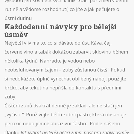
výsadou jen kosmetických klinik. Stačí pár změn v denní
rutině a vědomé rozhodnutí, co jíte a jak pečujete o
ústní dutinu.
Každodenní návyky pro bělejší
úsměv
Největší vliv má to, co si dáváte do úst. Káva, čaj,
červené víno a tabák dokážou zabarvit sklovinu během
několika týdnů. Nahraďte je vodou nebo
neobsluhovaným čajem – zuby zůstanou čistší. Pokud
si nedokážete úplně vynechat oblíbený nápoj, použijte
brčko, aby tekutina nepřišla do kontaktu s předními
zuby.
Čištění zubů dvakrát denně je základ, ale ne stačí jen
„vyčistit“. Používejte bělící zubní pastu, která obsahuje
peroxid nebo jemné abrazivní částice. Podle našeho
článku
Jak vybrat nejlepší bělící zubní past pro zářivý úsměv