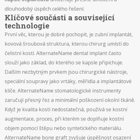
dlouhodobý úspěch celého řešení.
Klíčové součásti a související
technologie
První věc, kterou je dobré pochopit, je
zubní implantát
,
kovová šroubová struktura, kterou chirurg umístí do
čelistní kosti
. AlternateName
dental implant
často
slouží jako základ, do kterého se kapsle připichuje.
Dalším nezbytným prvkem jsou
chirurgické nástroje
,
speciální soupravy jako vrtáky, měřidla a implantátové
klíče
. AlternateName
stomatologické instrumenty
zaručují přesný řez a minimální poškození okolní tkáně.
Když je kvalita kosti nedostatečná, používá se
kostní
augmentace
,
proces, při kterém se doplňuje kostní
objem pomocí štěpu nebo syntetického materiálu
.
AlternateName
bone graft
zvyšuje úspěšnost osazení