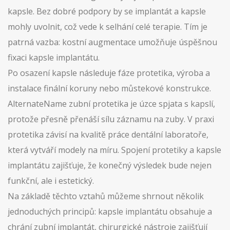
kapsle. Bez dobré podpory by se implantát a kapsle
mohly uvolnit, což vede k selhání celé terapie. Tím je
patrná vazba: kostní augmentace umožňuje úspěšnou
fixaci kapsle implantátu.
Po osazení kapsle následuje fáze
protetika
,
výroba a
instalace finální koruny nebo můstekové konstrukce
.
AlternateName
zubní protetika
je úzce spjata s kapslí,
protože přesně přenáší sílu záznamu na zuby. V praxi
protetika závisí na kvalitě práce dentální laboratoře,
která vytváří modely na míru. Spojení protetiky a kapsle
implantátu zajišťuje, že konečný výsledek bude nejen
funkční, ale i estetický.
Na základě těchto vztahů můžeme shrnout několik
jednoduchých principů: kapsle implantátu obsahuje a
chrání zubní implantát, chirurgické nástroje zajišťují