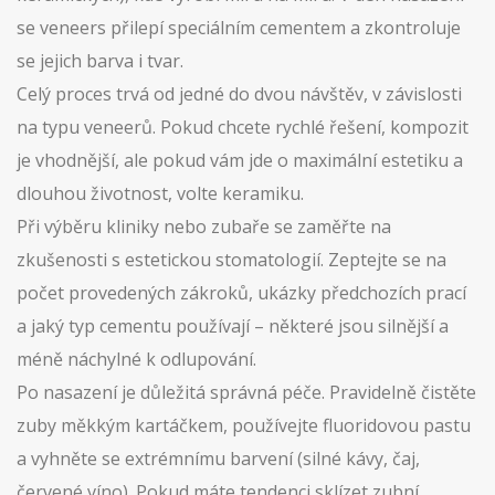
se veneers přilepí speciálním cementem a zkontroluje
se jejich barva i tvar.
Celý proces trvá od jedné do dvou návštěv, v závislosti
na typu veneerů. Pokud chcete rychlé řešení, kompozit
je vhodnější, ale pokud vám jde o maximální estetiku a
dlouhou životnost, volte keramiku.
Při výběru kliniky nebo zubaře se zaměřte na
zkušenosti s estetickou stomatologií. Zeptejte se na
počet provedených zákroků, ukázky předchozích prací
a jaký typ cementu používají – některé jsou silnější a
méně náchylné k odlupování.
Po nasazení je důležitá správná péče. Pravidelně čistěte
zuby měkkým kartáčkem, používejte fluoridovou pastu
a vyhněte se extrémnímu barvení (silné kávy, čaj,
červené víno). Pokud máte tendenci sklízet zubní