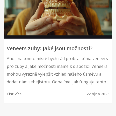
Veneers zuby: Jaké jsou možnosti?
Ahoj, na tomto místě bych rád probral téma veneers
pro zuby a jaké možnosti máme k dispozici. Veneers
mohou výrazně vylepšit vzhled našeho úsměvu a
dodat nám sebejistotu. Odhalíme, jak funguje tento
zázrak estetické stomatologie a porovnáme
Číst více
22 října 2023
možnosti, které můžou vyhovovat různým potřebám
a rozpočtům. Takzvané fasety mohou opravdu
změnit váš život k lepšímu, pojďme to tedy probrat