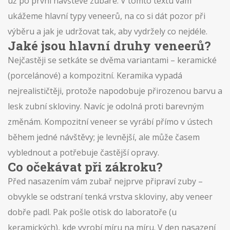
už po první návštěvě zubaře. V tomto textu vám
ukážeme hlavní typy veneerů, na co si dát pozor při
výběru a jak je udržovat tak, aby vydržely co nejdéle.
Jaké jsou hlavní druhy veneerů?
Nejčastěji se setkáte se dvěma variantami – keramické
(porcelánové) a kompozitní. Keramika vypadá
nejrealističtěji, protože napodobuje přirozenou barvu a
lesk zubní skloviny. Navíc je odolná proti barevným
změnám. Kompozitní veneer se vyrábí přímo v ústech
během jedné návštěvy; je levnější, ale může časem
vyblednout a potřebuje častější opravy.
Co očekávat při zákroku?
Před nasazením vám zubař nejprve připraví zuby –
obvykle se odstraní tenká vrstva skloviny, aby veneer
dobře padl. Pak pošle otisk do laboratoře (u
keramických), kde vyrobí míru na míru. V den nasazení