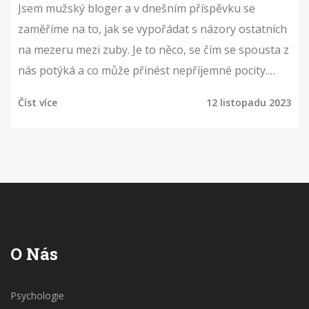
Jsem mužský bloger a v dnešním příspěvku se
zaměříme na to, jak se vypořádat s názory ostatních
na mezeru mezi zuby. Je to něco, se čím se spousta z
nás potýká a co může přinést nepříjemné pocity.
Společně se podíváme, jak je možné posílit naši
Číst více
12 listopadu 2023
sebeakceptaci a naučit se žít s tím, co nás dělá
jedinečnými. Tak pojďme objevovat, jak zvládnout
každodenní situace spojené s tímto estetickým
rysem a mít z něj radost místo stresu.
O Nás
Psychologie