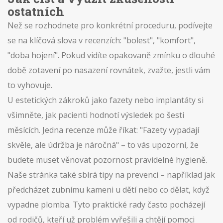
ostatních
Než se rozhodnete pro konkrétní proceduru, podívejte
se na klíčová slova v recenzích: "bolest", "komfort",
"doba hojení". Pokud vidíte opakovaně zmínku o dlouhé
době zotavení po nasazení rovnátek, zvažte, jestli vám
to vyhovuje.
U estetických zákroků jako fazety nebo implantáty si
všimněte, jak pacienti hodnotí výsledek po šesti
měsících. Jedna recenze může říkat: "Fazety vypadají
skvěle, ale údržba je náročná" – to vás upozorní, že
budete muset věnovat pozornost pravidelné hygieně.
Naše stránka také sbírá tipy na prevenci – například jak
předcházet zubnímu kameni u dětí nebo co dělat, když
vypadne plomba. Tyto praktické rady často pocházejí
od rodičů, kteří už problém vyřešili a chtějí pomoci