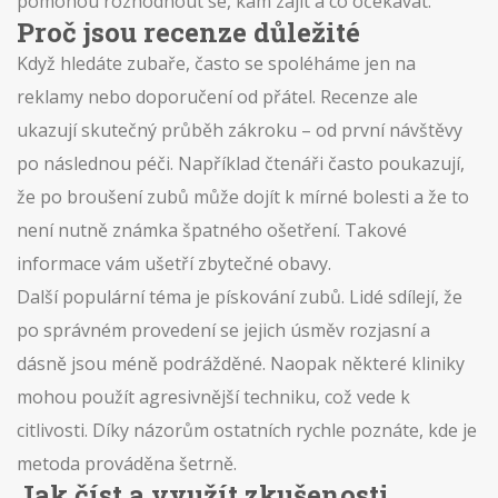
pomohou rozhodnout se, kam zajít a co očekávat.
Proč jsou recenze důležité
Když hledáte zubaře, často se spoléháme jen na
reklamy nebo doporučení od přátel. Recenze ale
ukazují skutečný průběh zákroku – od první návštěvy
po následnou péči. Například čtenáři často poukazují,
že po broušení zubů může dojít k mírné bolesti a že to
není nutně známka špatného ošetření. Takové
informace vám ušetří zbytečné obavy.
Další populární téma je pískování zubů. Lidé sdílejí, že
po správném provedení se jejich úsměv rozjasní a
dásně jsou méně podrážděné. Naopak některé kliniky
mohou použít agresivnější techniku, což vede k
citlivosti. Díky názorům ostatních rychle poznáte, kde je
metoda prováděna šetrně.
Jak číst a využít zkušenosti