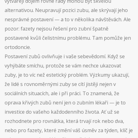
vytvářejí dojem rovné řady
mohou být skvělou
alternativou. Neupravují pozici zubu, ale skrývají jeho
nesprávné postavení — a to v několika návštěvách. Ale
pozor: fazety nejsou řešení pro zubní špatně
postavené kvůli čelistnímu problému. Tam pomůže jen
ortodoncie.
Postavení zubů ovlivňuje i vaše sebevědomí. Když se
vyhýbáte smíchu, protože se vám nechce ukazovat
zuby, je to víc než estetický problém. Výzkumy ukazují,
že lidé s rovnoměrnými zuby se cítí jistěji nejen v
sociálních situacích, ale i při práci. To znamená, že
oprava křivých zubů není jen o zubním lékaři — je to
investice do vašeho každodenního života. Ať už se
rozhodnete pro rovnátka, která trvají rok nebo dva,
nebo pro fazety, které změní váš úsměv za týden, klíč je