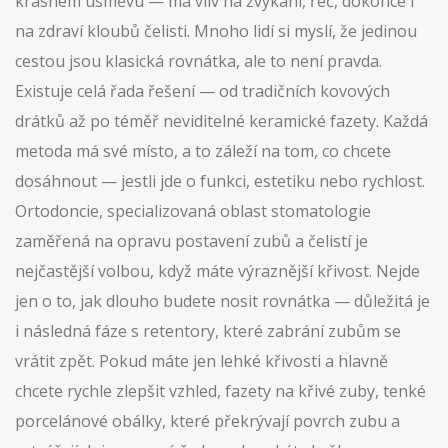
krásném úsměvu — má vliv na žvýkání, řeč, dokonce i
na zdraví kloubů čelisti
.
Mnoho lidí si myslí, že jedinou
cestou jsou klasická rovnátka, ale to není pravda.
Existuje celá řada řešení — od tradičních kovových
drátků až po téměř neviditelné keramické fazety. Každá
metoda má své místo, a to záleží na tom, co chcete
dosáhnout — jestli jde o funkci, estetiku nebo rychlost.
Ortodoncie
,
specializovaná oblast stomatologie
zaměřená na opravu postavení zubů a čelistí
je
nejčastější volbou, když máte výraznější křivost. Nejde
jen o to, jak dlouho budete nosit rovnátka — důležitá je
i následná fáze s retentory, které zabrání zubům se
vrátit zpět. Pokud máte jen lehké křivosti a hlavně
chcete rychle zlepšit vzhled,
fazety na křivé zuby
,
tenké
porcelánové obálky, které překrývají povrch zubu a