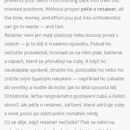
prevents your teeth from shifting back into their old,
crooked positions. Without proper
péče o retainer
, all
the time, money, and effort you put into orthodontics
can go to waste — and fast.
Retainer není jen malý plastový nebo kovový prvek v
ústech — je to klíč k trvalému výsledku. Pokud ho
nečistíte pravidelně, hromadí se na něm plak, bakterie
a zápach, které se přenášejí na zuby. A když ho
neukládáte správně, ztratíte ho, poškodíte ho nebo ho
zničíte svým špatným návykem — například ho zabalíte
do servítky a hodíte do koše, jak to dělá spousta lidí.
Ortodontie
,
léčba nesprávného postavení zubů a čelistí
skončí, ale péče o
retainer
,
zařízení, které udržuje zuby
v nové pozici po odstranění rovnátek
nikdy.
Co se děje, když retainer nečistíte? Plak se mění na