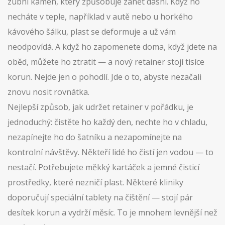
zubní kámen, který způsobuje zánět dásní. Když ho
necháte v teple, například v autě nebo u horkého
kávového šálku, plast se deformuje a už vám
neodpovídá. A když ho zapomenete doma, když jdete na
oběd, můžete ho ztratit — a nový retainer stojí tisíce
korun. Nejde jen o pohodlí. Jde o to, abyste nezačali
znovu nosit rovnátka.
Nejlepší způsob, jak udržet retainer v pořádku, je
jednoduchý: čistěte ho každý den, nechte ho v chladu,
nezapínejte ho do šatníku a nezapomínejte na
kontrolní návštěvy. Někteří lidé ho čistí jen vodou — to
nestačí. Potřebujete měkký kartáček a jemné čisticí
prostředky, které nezničí plast. Některé kliniky
doporučují speciální tablety na čištění — stojí pár
desítek korun a vydrží měsíc. To je mnohem levnější než