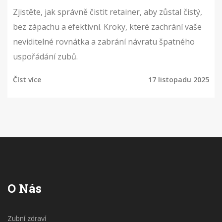
Zjistěte, jak správně čistit retainer, aby zůstal čistý,
bez zápachu a efektivní. Kroky, které zachrání vaše
neviditelné rovnátka a zabrání návratu špatného
uspořádání zubů.
Číst více
17 listopadu 2025
O Nás
Zubní zdraví