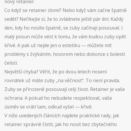
nový retainer.
Co když se retainer zlomí? Nebo když vám začne špatně
sedět? Neříkejte si, že to zvládnete ještě pár dní. Každý
den, kdy ho nosíte špatně, se zuby začínají posouvat. I
malý posun může vést k tomu, že vám budou zuby opět
křivé. A pak už nejde jen o estetiku — můžete mít
problémy s žvýkáním, hovorem nebo dokonce s bolestí
čelisti.
Největší chyba? Věřit, že po dvou letech nosení
rovnátek už máte zuby „na věčnost“. To není pravda.
Zuby se přirozeně posouvají celý život. Retainer je vaše
ochrana. A pokud ho nebudete respektovat, vaše
úsměv se vrátí tam, odkud vyšel — křivě.
V níže uvedených článcích najdete praktické rady, jak
retainer správně čistit, jak ho nosit bez zbytečného