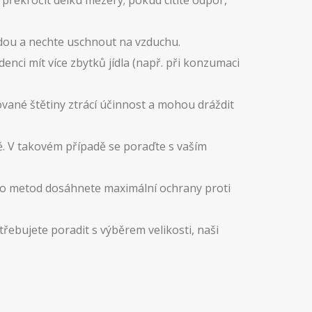
 překročit délku mezery; pokud cítíte odpor,
dou a nechte uschnout na vzduchu.
enci mít více zbytků jídla (např. při konzumaci
vané štětiny ztrácí účinnost a mohou dráždit
ě. V takovém případě se poraďte s vaším
hto metod dosáhnete maximální ochrany proti
řebujete poradit s výběrem velikosti, naši