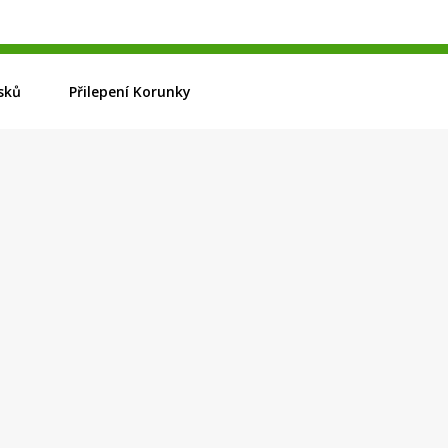
sků
Přilepení Korunky