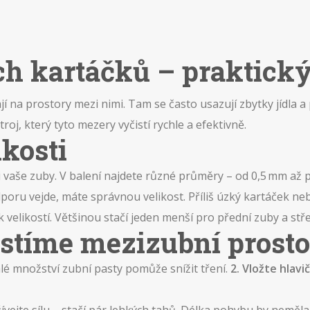
ch kartáčků – praktick
ají na prostory mezi nimi. Tam se často usazují zbytky jídla 
j, který tyto mezery vyčistí rychle a efektivně.
kosti
i vaše zuby. V balení najdete různé průměry – od 0,5 mm až
oru vejde, máte správnou velikost. Příliš úzký kartáček ne
elikostí. Většinou stačí jeden menší pro přední zuby a stře
istíme mezizubní prost
lé množství zubní pasty pomůže snížit tření.
2. Vložte hlavi