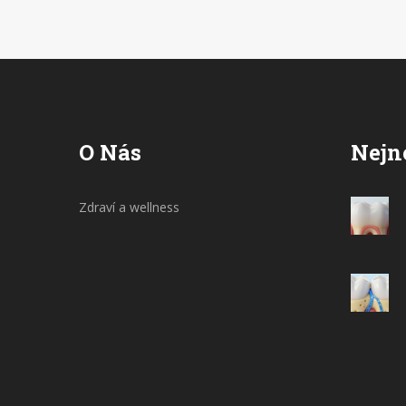
kartáček správným způsobem, vaše zuby
budou zdravější a bělejší. Tak pojďme na
to!
O Nás
Nejn
Zdraví a wellness