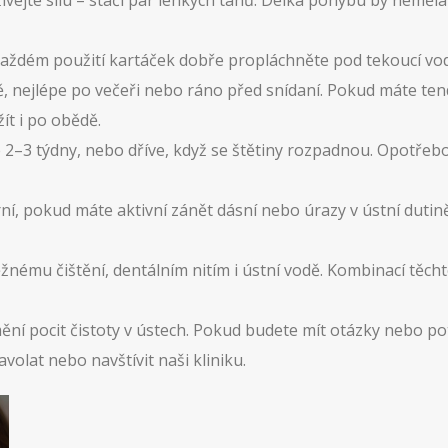
ívejte sílu – stačí pár lehkých tahů. Délka pohybu by neměla
každém použití kartáček dobře propláchněte pod tekoucí vo
ě, nejlépe po večeři nebo ráno před snídaní. Pokud máte tend
ít i po obědě.
2–3 týdny, nebo dříve, když se štětiny rozpadnou. Opotřebo
í, pokud máte aktivní zánět dásní nebo úrazy v ústní dutin
nému čištění, dentálním nitím i ústní vodě. Kombinací těc
ění pocit čistoty v ústech. Pokud budete mít otázky nebo pot
avolat nebo navštívit naši kliniku.