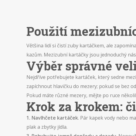
Použití mezizubní
Většina lidí si čistí zuby kartáčkem, ale zapomín
kazům. Mezizubní kartáčky jsou jednoduchý nástro
Výběr správné veli
Nejdříve potřebujete kartáček, který sedne mez
zapíchnout hlavičku do mezery; pokud se bez odp
Pokud máte různé mezery, mějte po ruce několik v
Krok za krokem: č
1. Navlhčete kartáček
. Pár kapek vody nebo ma
plak a zbytky jídla.