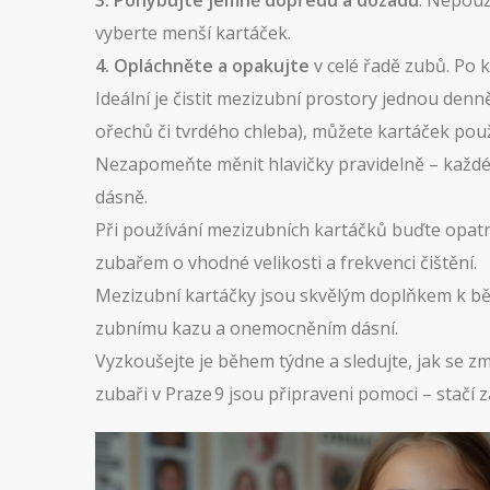
3. Pohybujte jemně dopředu a dozadu
. Nepouž
vyberte menší kartáček.
4. Opláchněte a opakujte
v celé řadě zubů. Po 
Ideální je čistit mezizubní prostory jednou denn
ořechů či tvrdého chleba), můžete kartáček použ
Nezapomeňte měnit hlavičky pravidelně – každé 
dásně.
Při používání mezizubních kartáčků buďte opatrn
zubařem o vhodné velikosti a frekvenci čištění.
Mezizubní kartáčky jsou skvělým doplňkem k běž
zubnímu kazu a onemocněním dásní.
Vyzkoušejte je během týdne a sledujte, jak se zm
zubaři v Praze 9 jsou připraveni pomoci – stačí z