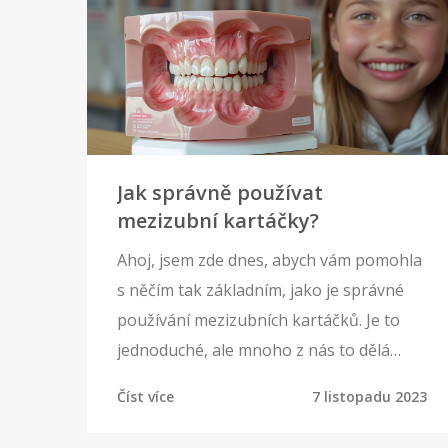
Jak správně používat
mezizubní kartáčky?
Ahoj, jsem zde dnes, abych vám pomohla
s něčím tak základním, jako je správné
používání mezizubních kartáčků. Je to
jednoduché, ale mnoho z nás to dělá
špatně, a já se s vámi podělím o tipy a
Číst více
7 listopadu 2023
triky, jak to dělat správně. Uvidíte, že
když začnete používat svůj mezizubní