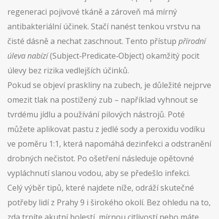
regeneraci pojivové tkáně a zároveň má mírný
antibakteriální účinek. Stačí nanést tenkou vrstvu na
čisté dásně a nechat zaschnout. Tento přístup
přírodní
úleva nabízí
(Subject‑Predicate‑Object) okamžitý pocit
úlevy bez rizika vedlejších účinků.
Pokud se objeví
praskliny na zubech
, je důležité nejprve
omezit tlak na postižený zub – například vyhnout se
tvrdému jídlu a používání pilových nástrojů. Poté
můžete aplikovat pastu z jedlé sody a peroxidu vodíku
ve poměru 1:1, která napomáhá dezinfekci a odstranění
drobných nečistot. Po ošetření následuje opětovné
vypláchnutí slanou vodou, aby se předešlo infekci.
Celý výběr tipů, které najdete níže, odráží skutečné
potřeby lidí z Prahy 9 i širokého okolí. Bez ohledu na to,
zda trpíte akutní bolestí, mírnou citlivostí nebo máte