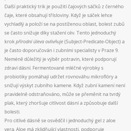
Další praktický trik je použití čajových sáčků z černého
čaje, které obsahují třísloviny. Když je sáček lehce
vychladlý a položí se na postiženou oblast,
bolest zubů
se často snižuje díky stažení cév. Tento jednoduchý
krok
přírodní úleva ovlivňuje
(Subject‑Predicate‑Object) a
je často doporučován i zubními specialisty v Praze 9.
Neméně důležitý je výběr potravin, které podporují
zdraví dásní. Fermentované mléčné výrobky s
probiotiky pomáhají udržet rovnováhu mikroflóry a
snižují výskyt zubního kamene. Když
zubní kamení
není
pravidelně odstraňováno, může se přeměnit na tvrdý
plak, který zhoršuje citlivost dásní a způsobuje další
bolesti.
Pro
citlivé dásně
se osvědčil i jednoduchý gel z aloe
vera. Aloe má zklidňující vlastnosti, podporuje