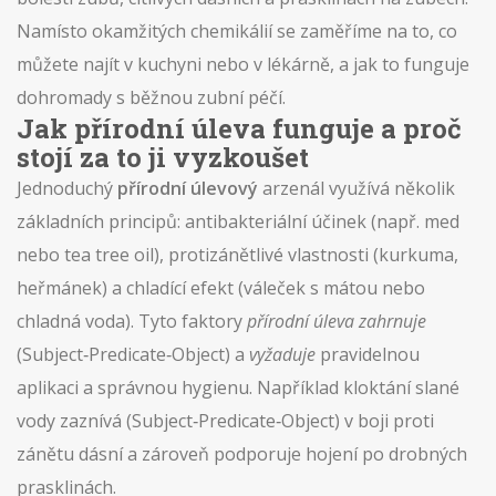
Namísto okamžitých chemikálií se zaměříme na to, co
můžete najít v kuchyni nebo v lékárně, a jak to funguje
dohromady s běžnou zubní péčí.
Jak přírodní úleva funguje a proč
stojí za to ji vyzkoušet
Jednoduchý
přírodní úlevový
arzenál využívá několik
základních principů: antibakteriální účinek (např. med
nebo tea tree oil), protizánětlivé vlastnosti (kurkuma,
heřmánek) a chladící efekt (váleček s mátou nebo
chladná voda). Tyto faktory
přírodní úleva zahrnuje
(Subject‑Predicate‑Object) a
vyžaduje
pravidelnou
aplikaci a správnou hygienu. Například kloktání slané
vody
zaznívá
(Subject‑Predicate‑Object) v boji proti
zánětu dásní a zároveň podporuje hojení po drobných
prasklinách.