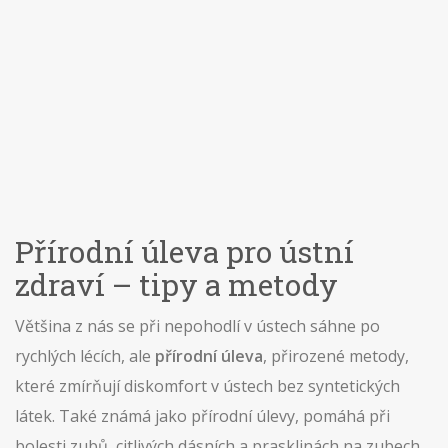
Přírodní úleva pro ústní
zdraví – tipy a metody
Většina z nás se při nepohodlí v ústech sáhne po
rychlých lécích, ale
přírodní úleva
,
přirozené metody,
které zmírňují diskomfort v ústech bez syntetických
látek
. Také známá jako
přírodní úlevy
, pomáhá při
bolesti zubů
,
citlivých dásních
a
prasklinách na zubech
.