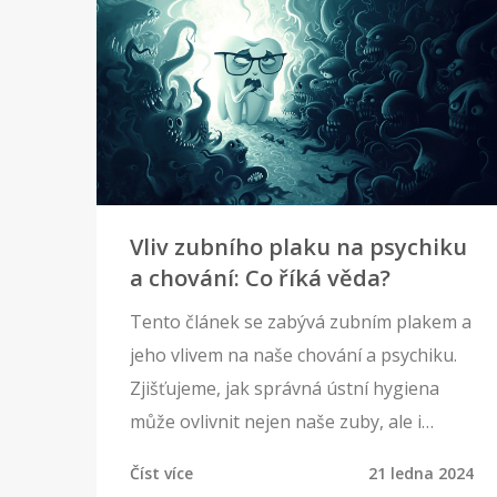
Vliv zubního plaku na psychiku
a chování: Co říká věda?
Tento článek se zabývá zubním plakem a
jeho vlivem na naše chování a psychiku.
Zjišťujeme, jak správná ústní hygiena
může ovlivnit nejen naše zuby, ale i
celkovou pohodu a interakce s ostatními.
Číst více
21 ledna 2024
Podíváme se na výzkumy a tipy od