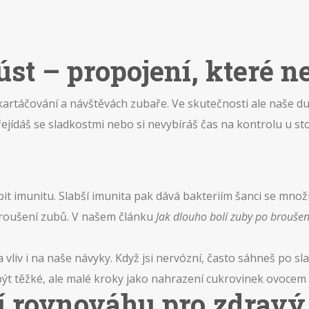
úst – propojení, které n
o kartáčování a návštěvách zubaře. Ve skutečnosti ale naše du
řejídáš se sladkostmi nebo si nevybíráš čas na kontrolu u s
it imunitu. Slabší imunita pak dává bakteriím šanci se množ
 broušení zubů. V našem článku
Jak dlouho bolí zuby po broušen
 vliv i na naše návyky. Když jsi nervózní, často sáhneš po 
být těžké, ale malé kroky jako nahrazení cukrovinek ovoce
í rovnováhu pro zdrav