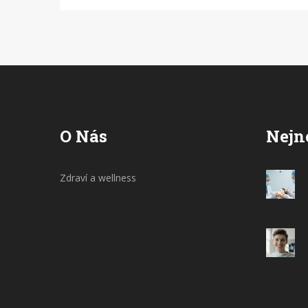
expertů, které pomohou rozumět
důležitosti péče o ústní zdraví.
O Nás
Nejn
Zdraví a wellness