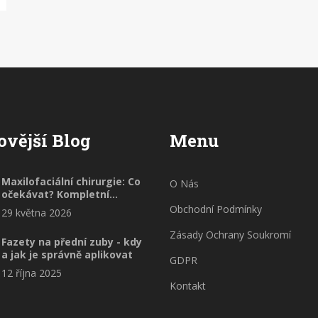
ovější Blog
Menu
Maxilofaciální chirurgie: Co
O Nás
očekávat? Kompletní
průvodce přípravou a
Obchodní Podmínky
29 května 2026
rekonvalescencí
Zásady Ochrany Soukromí
Fazety na přední zuby - kdy
a jak je správně aplikovat
GDPR
12 října 2025
Kontakt