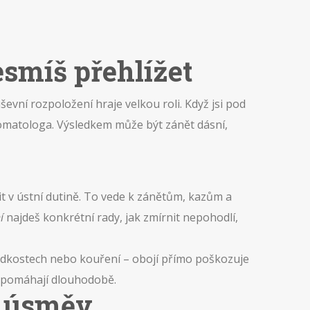
esmíš přehlížet
ševní rozpoložení hraje velkou roli. Když jsi pod
tomatologa. Výsledkem může být zánět dásní,
it v ústní dutině. To vede k zánětům, kazům a
í
najdeš konkrétní rady, jak zmírnit nepohodlí,
sladkostech nebo kouření – obojí přímo poškozuje
m pomáhají dlouhodobě.
ý úsměv