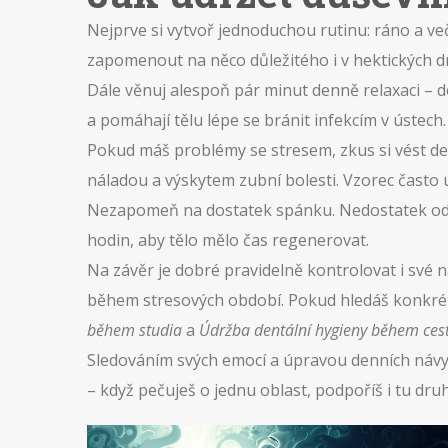
Nejprve si vytvoř jednoduchou rutinu: ráno a več
zapomenout na něco důležitého i v hektických d
Dále věnuj alespoň pár minut denně relaxaci – 
a pomáhají tělu lépe se bránit infekcím v ústech.
Pokud máš problémy se stresem, zkus si vést den
náladou a výskytem zubní bolesti. Vzorec často uk
Nezapomeň na dostatek spánku. Nedostatek odpo
hodin, aby tělo mělo čas regenerovat.
Na závěr je dobré pravidelně kontrolovat i své n
během stresových období. Pokud hledáš konkrétn
během studia
a
Údržba dentální hygieny během ces
Sledováním svých emocí a úpravou denních návyků
– když pečuješ o jednu oblast, podpoříš i tu dru