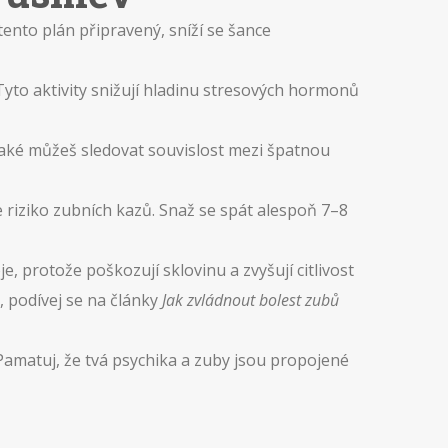
tento plán připravený, sníží se šance
yto aktivity snižují hladinu stresových hormonů
 Také můžeš sledovat souvislost mezi špatnou
iziko zubních kazů. Snaž se spát alespoň 7–8
, protože poškozují sklovinu a zvyšují citlivost
 podívej se na články
Jak zvládnout bolest zubů
Pamatuj, že tvá psychika a zuby jsou propojené