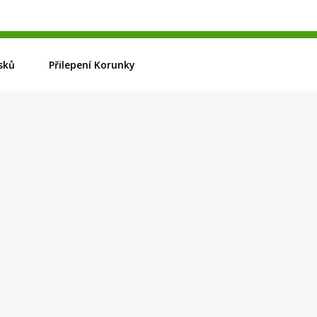
sků
Přilepení Korunky