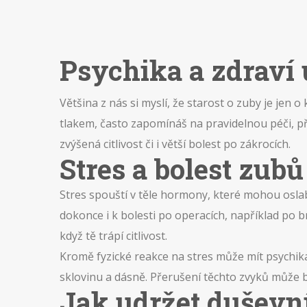
Psychika a zdraví 
Většina z nás si myslí, že starost o zuby je jen 
tlakem, často zapomínáš na pravidelnou péči, p
zvýšená citlivost či i větší bolest po zákrocích.
Stres a bolest zubů
Stres spouští v těle hormony, které mohou oslab
dokonce i k bolesti po operacích, například po
když tě trápí citlivost.
Kromě fyzické reakce na stres může mít psychika
sklovinu a dásně. Přerušení těchto zvyků může 
Jak udržet duševn