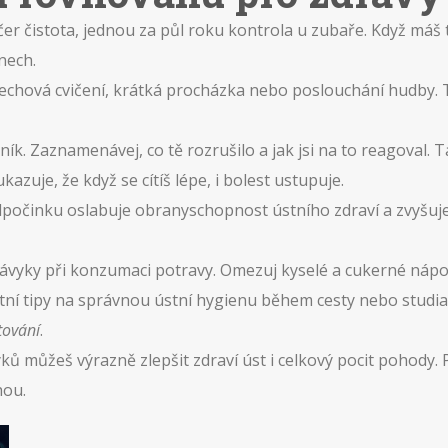
er čistota, jednou za půl roku kontrola u zubaře. Když máš 
nech.
dechová cvičení, krátká procházka nebo poslouchání hudby. T
ík. Zaznamenávej, co tě rozrušilo a jak jsi na to reagoval.
azuje, že když se cítíš lépe, i bolest ustupuje.
činku oslabuje obranyschopnost ústního zdraví a zvyšuje r
ávyky při konzumaci potravy. Omezuj kyselé a cukerné nápoje
í tipy na správnou ústní hygienu během cesty nebo studia,
tování
.
 můžeš výrazně zlepšit zdraví úst i celkový pocit pohody. 
hou.