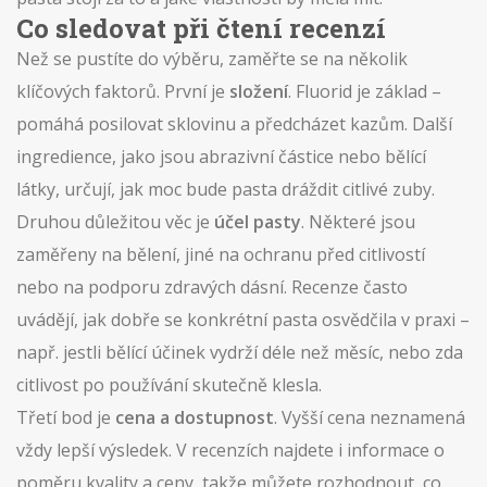
Co sledovat při čtení recenzí
Než se pustíte do výběru, zaměřte se na několik
klíčových faktorů. První je
složení
. Fluorid je základ –
pomáhá posilovat sklovinu a předcházet kazům. Další
ingredience, jako jsou abrazivní částice nebo bělící
látky, určují, jak moc bude pasta dráždit citlivé zuby.
Druhou důležitou věc je
účel pasty
. Některé jsou
zaměřeny na bělení, jiné na ochranu před citlivostí
nebo na podporu zdravých dásní. Recenze často
uvádějí, jak dobře se konkrétní pasta osvědčila v praxi –
např. jestli bělící účinek vydrží déle než měsíc, nebo zda
citlivost po používání skutečně klesla.
Třetí bod je
cena a dostupnost
. Vyšší cena neznamená
vždy lepší výsledek. V recenzích najdete i informace o
poměru kvality a ceny, takže můžete rozhodnout, co