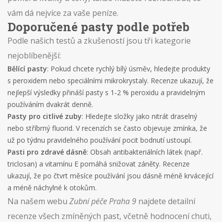
vám dá nejvíce za vaše peníze.
Doporučené pasty podle potřeb
Podle našich testů a zkušeností jsou tři kategorie
nejoblíbenější:
Bělící pasty
: Pokud chcete rychlý bílý úsměv, hledejte produkty
s peroxidem nebo speciálními mikrokrystaly. Recenze ukazují, že
nejlepší výsledky přináší pasty s 1‑2 % peroxidu a pravidelným
používáním dvakrát denně.
Pasty pro citlivé zuby
: Hledejte složky jako nitrát draselný
nebo stříbrný fluorid. V recenzích se často objevuje zmínka, že
už po týdnu pravidelného používání pocit bodnutí ustoupí.
Pasti pro zdravé dásně
: Obsah antibakteriálních látek (např.
triclosan) a vitamínu E pomáhá snižovat záněty. Recenze
ukazují, že po čtvrt měsíce používání jsou dásně méně krvácející
a méně náchylné k otokům.
Na našem webu
Zubní péče Praha 9
najdete detailní
recenze všech zmíněných past, včetně hodnocení chuti,