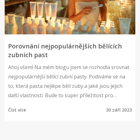
Porovnání nejpopulárnějších bělících
zubních past
Ahoj všem! Na mém blogu jsem se rozhodla srovnat
nejpopulárnější bělící zubní pasty. Podíváme se na
to, která pasta nejlépe bělí zuby a jaké jsou jejich
další vlastnosti. Bude to super příležitost pro
všechny, kdo hledají ideální bělící zubní pastu a chtějí
Číst více
30 září 2023
si udělat jasný přehled. Tak pojďme na to!