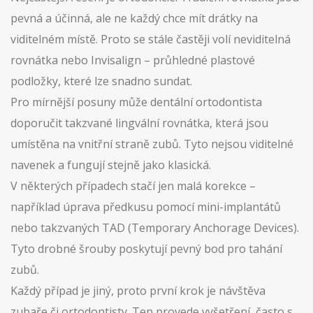
pevná a účinná, ale ne každý chce mít drátky na
viditelném místě. Proto se stále častěji volí neviditelná
rovnátka nebo Invisalign – průhledné plastové
podložky, které lze snadno sundat.
Pro mírnější posuny může dentální ortodontista
doporučit takzvané lingvální rovnátka, která jsou
umístěna na vnitřní straně zubů. Tyto nejsou viditelné
navenek a fungují stejně jako klasická.
V některých případech stačí jen malá korekce –
například úprava předkusu pomocí mini-implantátů
nebo takzvaných TAD (Temporary Anchorage Devices).
Tyto drobné šrouby poskytují pevný bod pro tahání
zubů.
Každý případ je jiný, proto první krok je návštěva
zubaře či ortodontisty. Ten provede vyšetření, často s