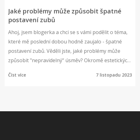
Jaké problémy může způsobit špatné
postavení zubů
Ahoj, jsem blogerka a chci se s vámi podělit o téma,
které mě poslední dobou hodně zaujalo - špatné
postavení zubů. Věděli jste, jaké problémy může
způsobit "nepravidelný" úsměv? Okromě estetických
problémů, může nesprávné postavení zubů
Číst více
7 listopadu 2023
negativně ovlivnit celé naše zdraví. Ve svém novém
článku vám o tom povím více. Těšte se na zajímavé
informace a užitečné tipy pro ústní zdraví.