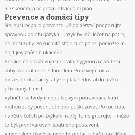
3D skenem, a připraví individuální plán.
Prevence a domácí tipy
Nejlepší léčba je prevence. Už od dětství podporujte
správnou polohu jazyka – jazyk by měl ležet na patře,
ne mezi zuby. Pokud dítě stále cucá palec, pomozte mu
najít jiný způsob uklidnění.
Pravidelně navštěvujte dentální hygienu a čistěte si
zuby dvakrát denně fluoridem. Používejte nit a
mezizubní kartáčky, aby se plak nedostal do těžko
přístupných míst.
Vyhněte se tvrdým nebo lepivým potravinám, které
mohou zuby posunout nebo poškozovat. Pokud cítíte
napětí v čelisti při žvýkání, raději to neignorujte – může
to být první varování špatného postavení.
V neposlední řadě se nebojte zeptat zubaře na cvičení