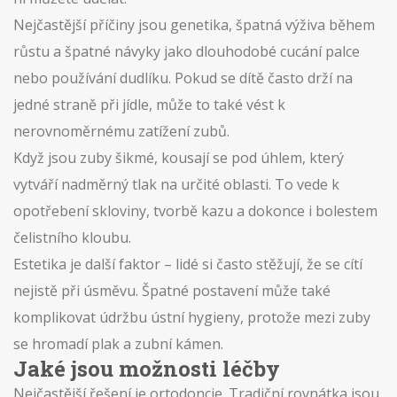
Nejčastější příčiny jsou genetika, špatná výživa během
růstu a špatné návyky jako dlouhodobé cucání palce
nebo používání dudlíku. Pokud se dítě často drží na
jedné straně při jídle, může to také vést k
nerovnoměrnému zatížení zubů.
Když jsou zuby šikmé, kousají se pod úhlem, který
vytváří nadměrný tlak na určité oblasti. To vede k
opotřebení skloviny, tvorbě kazu a dokonce i bolestem
čelistního kloubu.
Estetika je další faktor – lidé si často stěžují, že se cítí
nejistě při úsměvu. Špatné postavení může také
komplikovat údržbu ústní hygieny, protože mezi zuby
se hromadí plak a zubní kámen.
Jaké jsou možnosti léčby
Nejčastější řešení je ortodoncie. Tradiční rovnátka jsou