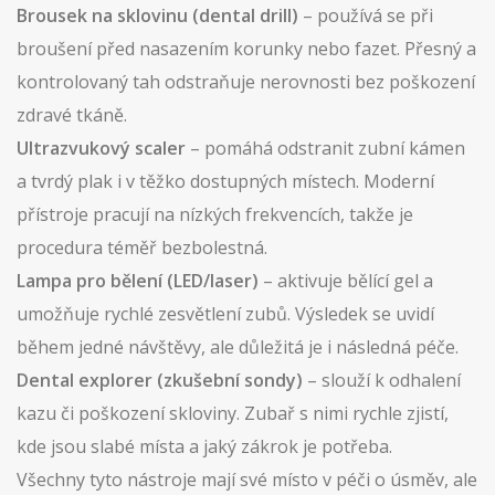
Brousek na sklovinu (dental drill)
– používá se při
broušení před nasazením korunky nebo fazet. Přesný a
kontrolovaný tah odstraňuje nerovnosti bez poškození
zdravé tkáně.
Ultrazvukový scaler
– pomáhá odstranit zubní kámen
a tvrdý plak i v těžko dostupných místech. Moderní
přístroje pracují na nízkých frekvencích, takže je
procedura téměř bezbolestná.
Lampa pro bělení (LED/laser)
– aktivuje bělící gel a
umožňuje rychlé zesvětlení zubů. Výsledek se uvidí
během jedné návštěvy, ale důležitá je i následná péče.
Dental explorer (zkušební sondy)
– slouží k odhalení
kazu či poškození skloviny. Zubař s nimi rychle zjistí,
kde jsou slabé místa a jaký zákrok je potřeba.
Všechny tyto nástroje mají své místo v péči o úsměv, ale