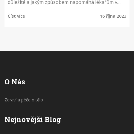
důležité a jakým způsobem napomáhá lékařům v
jejich práci. Také se dozvíte, jak se o něj lékaři starají
Číst více
16 října 2023
a jaký význam má pro ústní hygienu. Připravte se na
zajímavé poznatky o péči o zuby ze zákulisí
stomatologie.
O Nás
Zdraví a péče o tělo
Nejnovější Blog