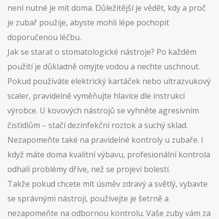
není nutné je mít doma. Důležitější je vědět, kdy a proč
je zubař použije, abyste mohli lépe pochopit
doporučenou léčbu.
Jak se starat o stomatologické nástroje? Po každém
použití je důkladně omyjte vodou a nechte uschnout.
Pokud používáte elektrický kartáček nebo ultrazvukový
scaler, pravidelně vyměňujte hlavice dle instrukcí
výrobce. U kovových nástrojů se vyhněte agresivním
čistidlům – stačí dezinfekční roztok a suchý sklad.
Nezapomeňte také na pravidelné kontroly u zubaře. I
když máte doma kvalitní výbavu, profesionální kontrola
odhalí problémy dříve, než se projeví bolestí.
Takže pokud chcete mít úsměv zdravý a světlý, vybavte
se správnými nástroji, používejte je šetrně a
nezapomeňte na odbornou kontrolu. Vaše zuby vám za