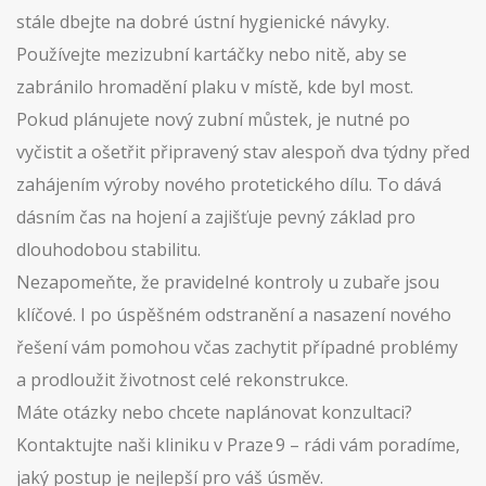
stále dbejte na dobré ústní hygienické návyky.
Používejte mezizubní kartáčky nebo nitě, aby se
zabránilo hromadění plaku v místě, kde byl most.
Pokud plánujete nový zubní můstek, je nutné po
vyčistit a ošetřit připravený stav alespoň dva týdny před
zahájením výroby nového protetického dílu. To dává
dásním čas na hojení a zajišťuje pevný základ pro
dlouhodobou stabilitu.
Nezapomeňte, že pravidelné kontroly u zubaře jsou
klíčové. I po úspěšném odstranění a nasazení nového
řešení vám pomohou včas zachytit případné problémy
a prodloužit životnost celé rekonstrukce.
Máte otázky nebo chcete naplánovat konzultaci?
Kontaktujte naši kliniku v Praze 9 – rádi vám poradíme,
jaký postup je nejlepší pro váš úsměv.