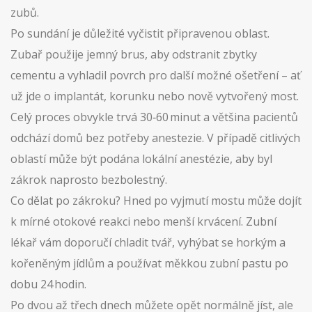
zubů.
Po sundání je důležité vyčistit připravenou oblast.
Zubař použije jemný brus, aby odstranit zbytky
cementu a vyhladil povrch pro další možné ošetření – ať
už jde o implantát, korunku nebo nově vytvořený most.
Celý proces obvykle trvá 30‑60 minut a většina pacientů
odchází domů bez potřeby anestezie. V případě citlivých
oblastí může být podána lokální anestézie, aby byl
zákrok naprosto bezbolestný.
Co dělat po zákroku? Hned po vyjmutí mostu může dojít
k mírné otokové reakci nebo menší krvácení. Zubní
lékař vám doporučí chladit tvář, vyhýbat se horkým a
kořeněným jídlům a používat měkkou zubní pastu po
dobu 24 hodin.
Po dvou až třech dnech můžete opět normálně jíst, ale