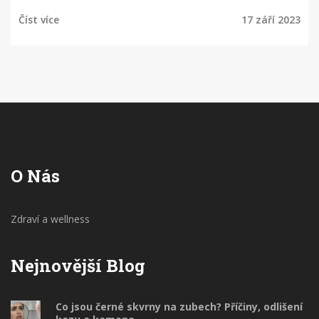
velký význam pro naši celkovou pohodu, takže se s
Číst více
17 září 2023
vámi podělit o tuto informaci je pro mě velmi
důležité. Podíváme se na to, proč se můstek
sundává, jak probíhá ten proces a také na to, jak se
po tomto zákroku starat o ústní dutinu.
O Nás
Zdraví a wellness
Nejnovější Blog
Co jsou černé skvrny na zubech? Příčiny, odlišení