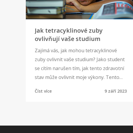
Jak tetracyklinové zuby
ovlivňují vaše studium
Zajímá vás, jak mohou tetracyklinové
zuby ovlivnit vaše studium? Jako student
se cítím narušen tím, jak tento zdravotní
stav může ovlivnit moje výkony. Tento
článek se zaměřuje na různé aspekty
Číst více
9 září 2023
tohoto tématu, od pochopení toho, co
jsou tetracyklinové zuby, přes jejich vliv
na soustředění až po jejich účinky na
sebevědomí. Přečtěte si více o tom, jak se
s tímto zdravotním stavem vypořádat a