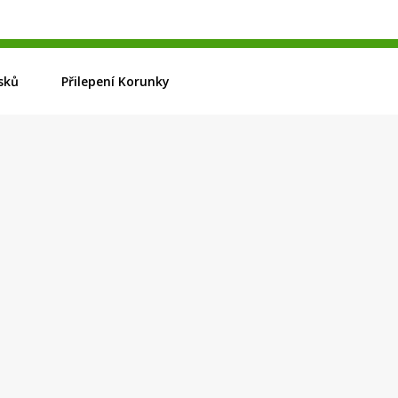
sků
Přilepení Korunky