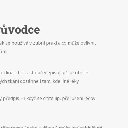
průvodce
jak se používá v zubní praxi a co může ovlivnit
kům.
rdinaci ho často předepisují při akutních
ých tkání dosáhne i tam, kde jiné léky
ředpis – i když se cítíte líp, přerušení léčby