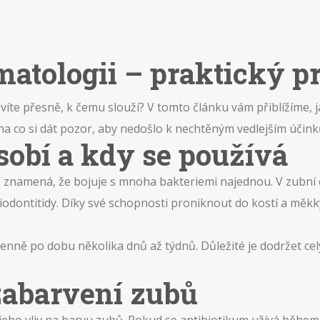
matologii – praktický 
 nevíte přesně, k čemu slouží? V tomto článku vám přiblížíme, 
 na co si dát pozor, aby nedošlo k nechtěným vedlejším účin
sobí a kdy se používá
ož znamená, že bojuje s mnoha bakteriemi najednou. V zubní o
riodontitidy. Díky své schopnosti proniknout do kostí a měkk
nně po dobu několika dnů až týdnů. Důležité je dodržet celý p
zabarvení zubů