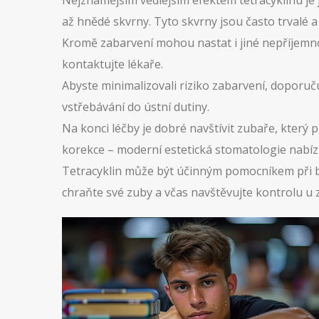
Nejznámějším vedlejším efektem tetracyklinu je 
až hnědé skvrny. Tyto skvrny jsou často trvalé a
Kromě zabarvení mohou nastat i jiné nepříjemnos
kontaktujte lékaře.
Abyste minimalizovali riziko zabarvení, doporu
vstřebávání do ústní dutiny.
Na konci léčby je dobré navštívit zubaře, který 
korekce – moderní estetická stomatologie nabízí
Tetracyklin může být účinným pomocníkem při bo
chraňte své zuby a včas navštěvujte kontrolu u z