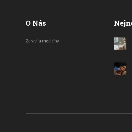
kompenzovat své studijní nároky.
O Nás
Nejn
Zdraví a medicína