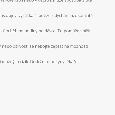
těhotenství nebo v dětství, může způsobit žluté
ás objeví vyrážka či potíže s dýcháním, okamžitě
robkům během hodiny po dávce. To pomůže snížit
y nebo citlivosti se nebojte zeptat na možnosti
 možných rizik. Dodržujte pokyny lékaře,