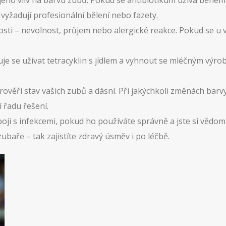
jeho vliv na barvu zubů. Pokud se antibiotikum užívá během 
 vyžadují profesionální bělení nebo fazety.
ti – nevolnost, průjem nebo alergické reakce. Pokud se u v
čuje se užívat tetracyklin s jídlem a vyhnout se mléčným vý
prověří stav vašich zubů a dásní. Při jakýchkoli změnách barv
 řadu řešení.
ji s infekcemi, pokud ho používáte správně a jste si vědomi
ubaře – tak zajistíte zdravý úsměv i po léčbě.