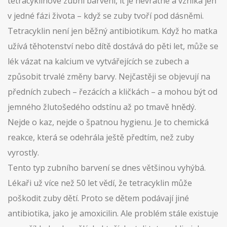
tetracyklinové zubní barvení
, it je nevratné a vzniká jen
v jedné fázi života – když se zuby tvoří pod dásněmi.
Tetracyklin není jen běžný antibiotikum. Když ho matka
užívá těhotenství nebo dítě dostává do pěti let, může se
lék vázat na kalcium ve vytvářejících se zubech a
způsobit trvalé změny barvy. Nejčastěji se objevují na
předních zubech – řezácích a kličkách – a mohou být od
jemného žlutošedého odstínu až po tmavě hnědý.
Nejde o kaz, nejde o špatnou hygienu. Je to chemická
reakce, která se odehrála ještě předtím, než zuby
vyrostly.
Tento typ zubního barvení se dnes většinou vyhýbá.
Lékaři už více než 50 let vědí, že tetracyklin může
poškodit zuby dětí. Proto se dětem podávají jiné
antibiotika, jako je amoxicilin. Ale problém stále existuje