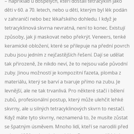
– například u dospělých, kteří dostali tetracyklin jako
děti v 60. a 70. letech, nebo u dětí, kterým byl lék podán
v zahraničí nebo bez lékařského dohledu. I když je
tetracyklinová skvrna nevratná, není to konec. Existují
způsoby, jak ji maskovat nebo překrýt.
Veneers
,
tenké
keramické obložení, které se přilepuje na přední povrch
zubu
jsou jedním z nejčastějších řešení. Dají se udělat
tak přirozeně, že nikdo neví, že to nejsou vaše původní
zuby. Jinou možností je
kompozitní fazeta
,
plomba z
materiálu, který se barví a tvaruje přímo na zubu
. Je
levnější, ale ne tak trvanlivá. Pro některé stačí i
bělení
zubů
,
profesionální postup, který může ulehčit lehké
skvrny
, ale u silných tetracyklinových skvrn to nestačí.
Když máte tyto skvrny, neznamená to, že musíte zůstat
se špatným úsměvem. Mnoho lidí, kteří se narodili před