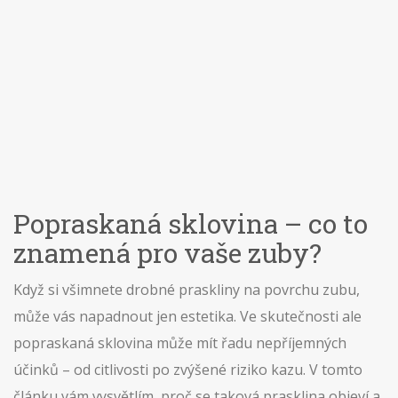
Popraskaná sklovina – co to
znamená pro vaše zuby?
Když si všimnete drobné praskliny na povrchu zubu,
může vás napadnout jen estetika. Ve skutečnosti ale
popraskaná sklovina může mít řadu nepříjemných
účinků – od citlivosti po zvýšené riziko kazu. V tomto
článku vám vysvětlím, proč se taková prasklina objeví a