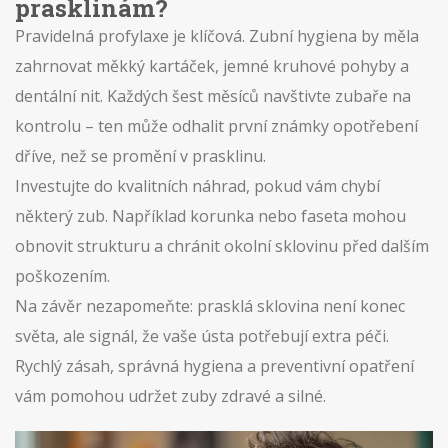
prasklinám?
Pravidelná profylaxe je klíčová. Zubní hygiena by měla
zahrnovat měkký kartáček, jemné kruhové pohyby a
dentální nit. Každých šest měsíců navštivte zubaře na
kontrolu – ten může odhalit první známky opotřebení
dříve, než se promění v prasklinu.
Investujte do kvalitních náhrad, pokud vám chybí
některý zub. Například korunka nebo faseta mohou
obnovit strukturu a chránit okolní sklovinu před dalším
poškozením.
Na závěr nezapomeňte: prasklá sklovina není konec
světa, ale signál, že vaše ústa potřebují extra péči.
Rychlý zásah, správná hygiena a preventivní opatření
vám pomohou udržet zuby zdravé a silné.