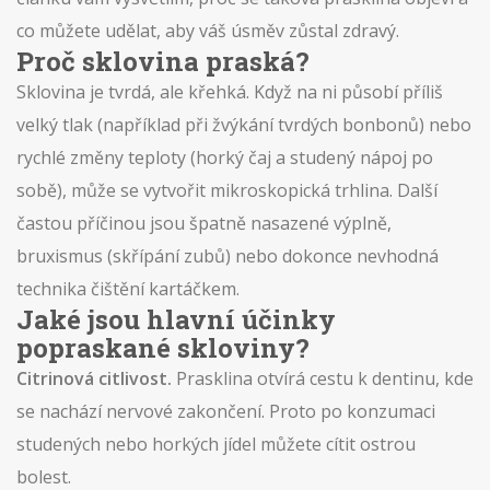
co můžete udělat, aby váš úsměv zůstal zdravý.
Proč sklovina praská?
Sklovina je tvrdá, ale křehká. Když na ni působí příliš
velký tlak (například při žvýkání tvrdých bonbonů) nebo
rychlé změny teploty (horký čaj a studený nápoj po
sobě), může se vytvořit mikroskopická trhlina. Další
častou příčinou jsou špatně nasazené výplně,
bruxismus (skřípání zubů) nebo dokonce nevhodná
technika čištění kartáčkem.
Jaké jsou hlavní účinky
popraskané skloviny?
Citrinová citlivost.
Prasklina otvírá cestu k dentinu, kde
se nachází nervové zakončení. Proto po konzumaci
studených nebo horkých jídel můžete cítit ostrou
bolest.