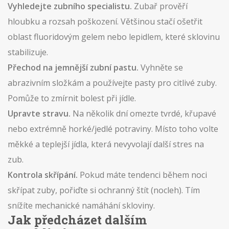
Vyhledejte zubního specialistu.
Zubař prověří
hloubku a rozsah poškození. Většinou stačí ošetřit
oblast fluoridovým gelem nebo lepidlem, které sklovinu
stabilizuje.
Přechod na jemnější zubní pastu.
Vyhněte se
abrazivním složkám a používejte pasty pro citlivé zuby.
Pomůže to zmírnit bolest při jídle.
Upravte stravu.
Na několik dní omezte tvrdé, křupavé
nebo extrémně horké/jedlé potraviny. Místo toho volte
měkké a teplejší jídla, která nevyvolají další stres na
zub.
Kontrola skřípání.
Pokud máte tendenci během noci
skřípat zuby, pořiďte si ochranný štít (nocleh). Tím
snížíte mechanické namáhání skloviny.
Jak předcházet dalším