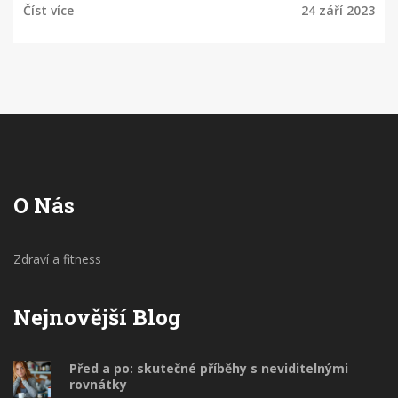
Číst více
24 září 2023
sklovina na naši schopnost dýchat. Přidejte se ke
mně a zjistěte více o tomto fascinujícím tématu.
O Nás
Zdraví a fitness
Nejnovější Blog
Před a po: skutečné příběhy s neviditelnými
rovnátky