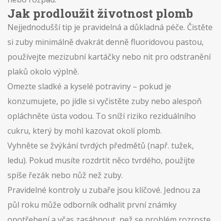
Jak prodloužit životnost plomb
Nejjednodušší tip je pravidelná a důkladná péče. Čistěte
si zuby minimálně dvakrát denně fluoridovou pastou,
používejte mezizubní kartáčky nebo nit pro odstranění
plaků okolo výplně.
Omezte sladké a kyselé potraviny – pokud je
konzumujete, po jídle si vyčistěte zuby nebo alespoň
opláchněte ústa vodou. To sníží riziko reziduálního
cukru, který by mohl kazovat okolí plomb.
Vyhněte se žvýkání tvrdých předmětů (např. tužek,
ledu). Pokud musíte rozdrtit něco tvrdého, použijte
spíše řezák nebo nůž než zuby.
Pravidelné kontroly u zubaře jsou klíčové. Jednou za
půl roku může odborník odhalit první známky
opotřebení a včas zasáhnout, než se problém rozroste.