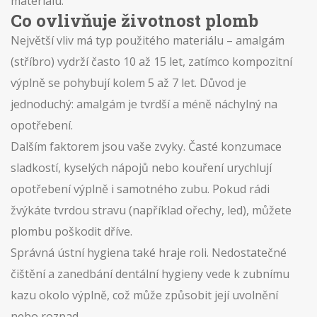
materiálu.
Co ovlivňuje životnost plomb
Největší vliv má typ použitého materiálu – amalgám
(stříbro) vydrží často 10 až 15 let, zatímco kompozitní
výplně se pohybují kolem 5 až 7 let. Důvod je
jednoduchý: amalgám je tvrdší a méně náchylný na
opotřebení.
Dalším faktorem jsou vaše zvyky. Časté konzumace
sladkostí, kyselých nápojů nebo kouření urychlují
opotřebení výplně i samotného zubu. Pokud rádi
žvýkáte tvrdou stravu (například ořechy, led), můžete
plombu poškodit dříve.
Správná ústní hygiena také hraje roli. Nedostatečné
čištění a zanedbání dentální hygieny vede k zubnímu
kazu okolo výplně, což může způsobit její uvolnění
nebo rozpad.