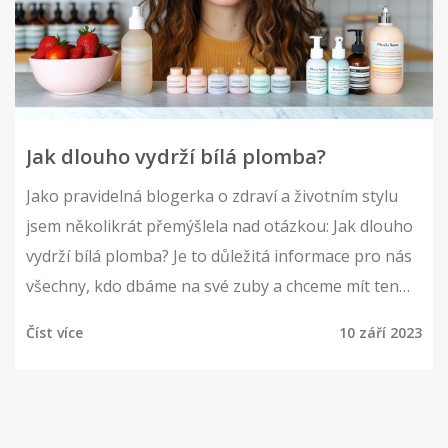
Jak dlouho vydrží bílá plomba?
Jako pravidelná blogerka o zdraví a životním stylu
jsem několikrát přemýšlela nad otázkou: Jak dlouho
vydrží bílá plomba? Je to důležitá informace pro nás
všechny, kdo dbáme na své zuby a chceme mít ten
nejkrásnější úsměv. V tomto článku si povíme, jak
Číst více
10 září 2023
dlouho obvykle bílá plomba vydrží, jaké faktory
mohou ovlivňovat její životnost a jak se o ni starat,
abychom dosáhli co nejlepších výsledků. Pojďme na
to, ať máme všichni zuby jako perly!