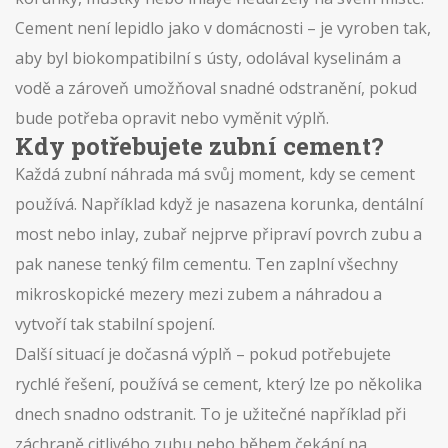
Cement není lepidlo jako v domácnosti – je vyroben tak,
aby byl biokompatibilní s ústy, odolával kyselinám a
vodě a zároveň umožňoval snadné odstranění, pokud
bude potřeba opravit nebo vyměnit výplň.
Kdy potřebujete zubní cement?
Každá zubní náhrada má svůj moment, kdy se cement
používá. Například když je nasazena korunka, dentální
most nebo inlay, zubař nejprve připraví povrch zubu a
pak nanese tenký film cementu. Ten zaplní všechny
mikroskopické mezery mezi zubem a náhradou a
vytvoří tak stabilní spojení.
Další situací je dočasná výplň – pokud potřebujete
rychlé řešení, používá se cement, který lze po několika
dnech snadno odstranit. To je užitečné například při
záchraně citlivého zubu nebo během čekání na