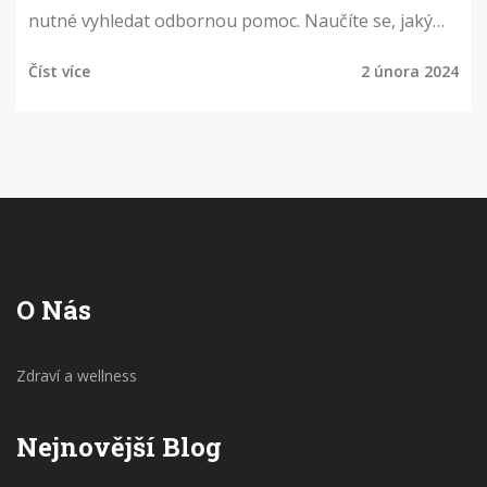
nutné vyhledat odbornou pomoc. Naučíte se, jaký
materiál je třeba použít, jak připravit zub na aplikaci
Číst více
2 února 2024
a jak se o opravený zub starat, abyste předešli
dalším komplikacím. Důraz je kladen na to, že
takovéto řešení by mělo být vždy pouze dočasné a
návštěva zubaře je nezbytná.
O Nás
Zdraví a wellness
Nejnovější Blog