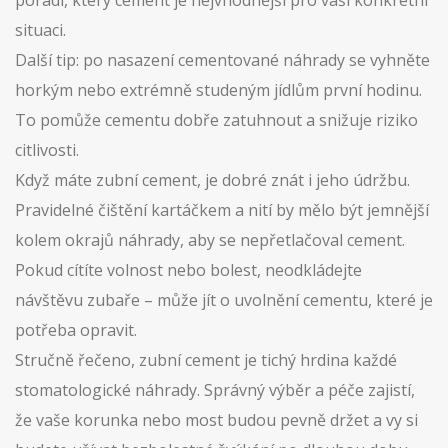
poradí, který cement je nejvhodnější pro vaši konkrétní
situaci.
Další tip: po nasazení cementované náhrady se vyhněte
horkým nebo extrémně studeným jídlům první hodinu.
To pomůže cementu dobře zatuhnout a snižuje riziko
citlivosti.
Když máte zubní cement, je dobré znát i jeho údržbu.
Pravidelné čištění kartáčkem a nití by mělo být jemnější
kolem okrajů náhrady, aby se nepřetlačoval cement.
Pokud cítíte volnost nebo bolest, neodkládejte
návštěvu zubaře – může jít o uvolnění cementu, které je
potřeba opravit.
Stručně řečeno, zubní cement je tichý hrdina každé
stomatologické náhrady. Správný výběr a péče zajistí,
že vaše korunka nebo most budou pevně držet a vy si