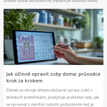
budete užívat bezbolestné žvýkání po dlouhou dobu.
Jak účinně opravit zuby doma: průvodce
krok za krokem
Článek se věnuje tématu dočasné opravy zubů v
domácích podmínkách, poskytuje praktické rady, jak
se vyrovnat s menším zubním poškozením než je