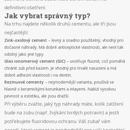
definitivní ošetření.
Jak vybrat správný typ?
Na trhu najdete několik druhů cementu, ale tři jsou
nejčastější:
Zink-oxidový cement
– levný a snadno použitelný, vhodný pro
dočasné náhrady. Má dobré antiseptické vlastnosti, ale není tak
odolný jako jiné typy.
Glas ionomerový cement (GIC)
– uvolňuje fluorid, což pomáhá
chránit zub před kazem. Je vhodný pro trvalé nasazení a má
dobré adhezní vlastnosti i na dentin.
Rezinuové cementy
– nejmodernější varianta, používá se
hlavně s keramickými korunkami a inlayemi. Nabízí vysokou
pevnost a estetiku, ale jsou dražší.
Při výběru zvažte, jaký typ náhrady máte, kolik zatížení
bude na zubu (např. žvýkání tvrdých potravin) a jestli
potřebujete fluoridovou ochranu. Váš zubař vám