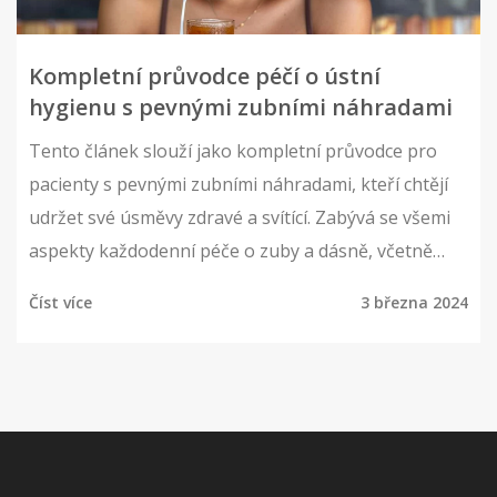
Kompletní průvodce péčí o ústní
hygienu s pevnými zubními náhradami
Tento článek slouží jako kompletní průvodce pro
pacienty s pevnými zubními náhradami, kteří chtějí
udržet své úsměvy zdravé a svítící. Zabývá se všemi
aspekty každodenní péče o zuby a dásně, včetně
správného čištění, používání mezizubních pomůcek
Číst více
3 března 2024
a pravidelných návštěv u zubního lékaře. Navíc
objasňuje, proč je důležité pečovat o zubní náhrady
stejně pečlivě jako o přirozené zuby a poskytuje
užitečné tipy a triky, jak toho dosáhnout.