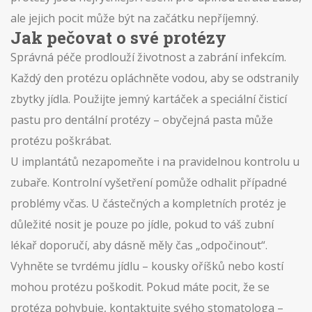
ale jejich pocit může být na začátku nepříjemný.
Jak pečovat o své protézy
Správná péče prodlouží životnost a zabrání infekcím.
Každý den protézu opláchněte vodou, aby se odstranily
zbytky jídla. Použijte jemný kartáček a speciální čisticí
pastu pro dentální protézy – obyčejná pasta může
protézu poškrábat.
U implantátů nezapomeňte i na pravidelnou kontrolu u
zubaře. Kontrolní vyšetření pomůže odhalit případné
problémy včas. U částečných a kompletních protéz je
důležité nosit je pouze po jídle, pokud to váš zubní
lékař doporučí, aby dásně měly čas „odpočinout“.
Vyhněte se tvrdému jídlu – kousky oříšků nebo kostí
mohou protézu poškodit. Pokud máte pocit, že se
protéza pohybuje, kontaktujte svého stomatologa –