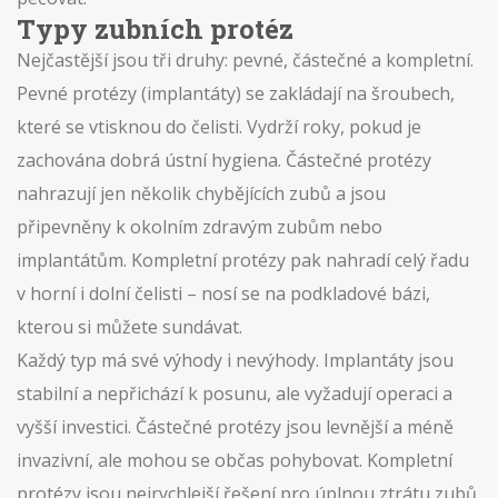
Typy zubních protéz
Nejčastější jsou tři druhy: pevné, částečné a kompletní.
Pevné protézy (implantáty) se zakládají na šroubech,
které se vtisknou do čelisti. Vydrží roky, pokud je
zachována dobrá ústní hygiena. Částečné protézy
nahrazují jen několik chybějících zubů a jsou
připevněny k okolním zdravým zubům nebo
implantátům. Kompletní protézy pak nahradí celý řadu
v horní i dolní čelisti – nosí se na podkladové bázi,
kterou si můžete sundávat.
Každý typ má své výhody i nevýhody. Implantáty jsou
stabilní a nepřichází k posunu, ale vyžadují operaci a
vyšší investici. Částečné protézy jsou levnější a méně
invazivní, ale mohou se občas pohybovat. Kompletní
protézy jsou nejrychlejší řešení pro úplnou ztrátu zubů,