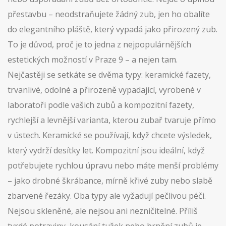
přestavbu – neodstraňujete žádný zub, jen ho obalíte
do elegantního pláště, který vypadá jako přirozený zub.
To je důvod, proč je to jedna z nejpopulárnějších
estetických možností v Praze 9 – a nejen tam.
Nejčastěji se setkáte se dvěma typy:
keramické fazety
,
trvanlivé, odolné a přirozeně vypadající, vyrobené v
laboratoři podle vašich zubů
a
kompozitní fazety
,
rychlejší a levnější varianta, kterou zubař tvaruje přímo
v ústech
. Keramické se používají, když chcete výsledek,
který vydrží desítky let. Kompozitní jsou ideální, když
potřebujete rychlou úpravu nebo máte menší problémy
– jako drobné škrábance, mírně křivé zuby nebo slabě
zbarvené řezáky. Oba typy ale vyžadují pečlivou péči.
Nejsou skleněné, ale nejsou ani nezničitelné. Příliš