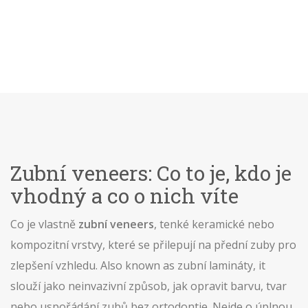
Zubní veneers: Co to je, kdo je
vhodný a co o nich víte
Co je vlastně
zubní veneers
,
tenké keramické nebo
kompozitní vrstvy, které se přilepují na přední zuby pro
zlepšení vzhledu
. Also known as
zubní lamináty
, it
slouží jako neinvazivní způsob, jak opravit barvu, tvar
nebo uspořádání zubů bez ortodontie
.
Nejde o úplnou