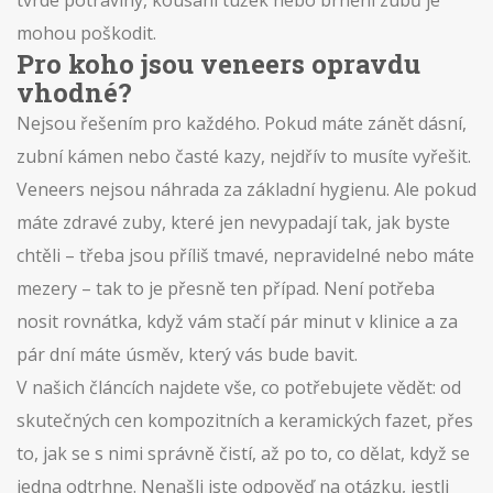
tvrdé potraviny, kousání tužek nebo brnění zubů je
mohou poškodit.
Pro koho jsou veneers opravdu
vhodné?
Nejsou řešením pro každého. Pokud máte zánět dásní,
zubní kámen nebo časté kazy, nejdřív to musíte vyřešit.
Veneers nejsou náhrada za základní hygienu. Ale pokud
máte zdravé zuby, které jen nevypadají tak, jak byste
chtěli – třeba jsou příliš tmavé, nepravidelné nebo máte
mezery – tak to je přesně ten případ. Není potřeba
nosit rovnátka, když vám stačí pár minut v klinice a za
pár dní máte úsměv, který vás bude bavit.
V našich článcích najdete vše, co potřebujete vědět: od
skutečných cen kompozitních a keramických fazet, přes
to, jak se s nimi správně čistí, až po to, co dělat, když se
jedna odtrhne. Nenašli jste odpověď na otázku, jestli