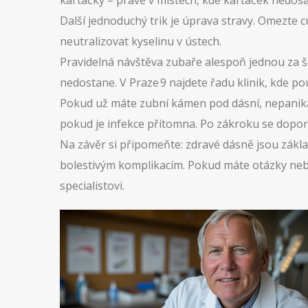
kartáčky – právě v místech, kde kartáček nedosá
Další jednoduchý trik je úprava stravy. Omezte 
neutralizovat kyselinu v ústech.
Pravidelná návštěva zubaře alespoň jednou za še
nedostane. V Praze 9 najdete řadu klinik, kde po
Pokud už máte zubní kámen pod dásní, nepanikař
pokud je infekce přítomna. Po zákroku se dopor
Na závěr si připomeňte: zdravé dásně jsou zák
bolestivým komplikacím. Pokud máte otázky nebo
specialistovi.