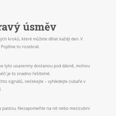
dravý úsměv
hých kroků, které můžete dělat každý den. V
 Pojďme to rozebrat.
ud se tyto usazeniny dostanou pod dásně, mohou
čí je to snadno řešitelné.
chto signálů, nečekejte – vyhledejte zubaře v
.
vou pastou. Nezapomeňte na nit nebo mezizubní