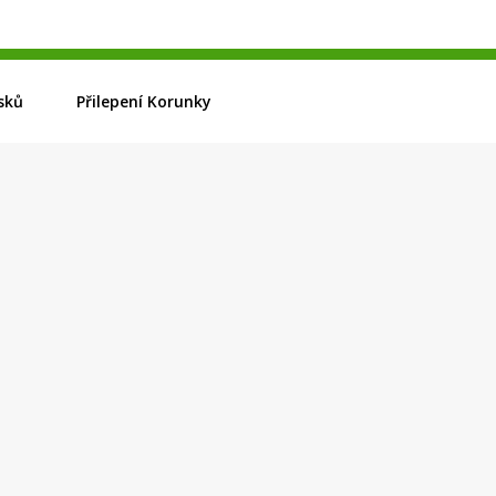
sků
Přilepení Korunky