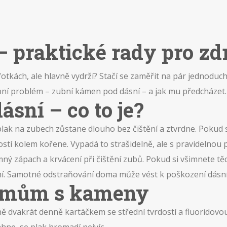
 – praktické rady pro z
otkách, ale hlavně vydrží? Stačí se zaměřit na pár jednoduc
bní problém – zubní kámen pod dásní – a jak mu předcházet.
sní – co to je?
ž plak na zubech zůstane dlouho bez čištění a ztvrdne. Pok
tí kolem kořene. Vypadá to strašidelně, ale s pravidelnou pé
emný zápach a krvácení při čištění zubů. Pokud si všimnete tě
ní. Samotné odstraňování doma může vést k poškození dásní
lémům s kameny
álně dvakrát denně kartáčkem se střední tvrdostí a fluorido