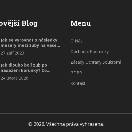
ovější Blog
Menu
Jak se vyrovnat s následky
O Nás
mezery mezi zuby na vaše
emocionální zdraví
Obchodní Podmínky
27 září 2023
Zásady Ochrany Soukromí
Jak dlouho bolí zub po
nasazení korunky? Co
GDPR
očekávat a kdy se obrátit
24 února 2026
na zubaře
Kontakt
© 2026. Všechna práva vyhrazena.