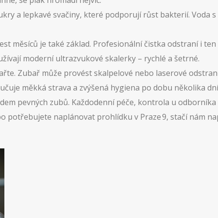
hne, se plak hromadí nejvíc.
cukry a lepkavé svačiny, které podporují růst bakterií. Vod
st měsíců je také základ. Profesionální čistka odstraní i t
užívají moderní ultrazvukové skalerky – rychlé a šetrné.
te. Zubař může provést skalpelové nebo laserové odstraněn
učuje měkká strava a zvýšená hygiena po dobu několika dní
ladem pevných zubů. Každodenní péče, kontrola u odborníka
 potřebujete naplánovat prohlídku v Praze 9, stačí nám na