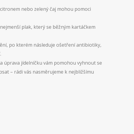
a s citronem nebo zelený čaj mohou pomoci
en nejmenší plak, který se běžným kartáčkem
í, po kterém následuje ošetření antibiotiky,
.
 a úprava jídelníčku vám pomohou vyhnout se
psat – rádi vás nasměrujeme k nejbližšímu