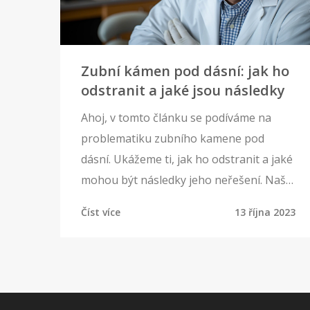
Zubní kámen pod dásní: jak ho
odstranit a jaké jsou následky
Ahoj, v tomto článku se podíváme na
problematiku zubního kamene pod
dásní. Ukážeme ti, jak ho odstranit a jaké
mohou být následky jeho neřešení. Naše
cíle jsou praktické a jednoduché - pomoci
Číst více
13 října 2023
ti držet tvůj úsměv zdravý a krásný.
Choďme na to dohromady!