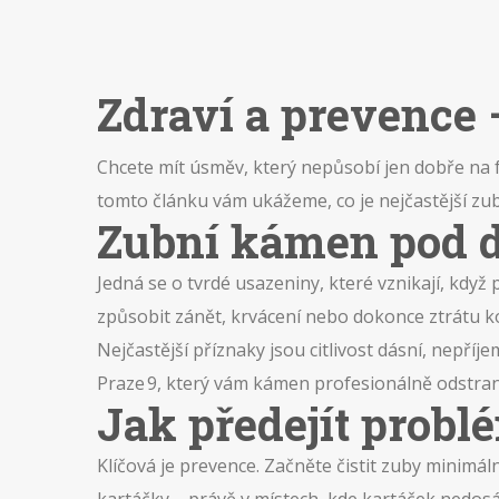
Zdraví a prevence
Chcete mít úsměv, který nepůsobí jen dobře na f
tomto článku vám ukážeme, co je nejčastější zu
Zubní kámen pod dá
Jedná se o tvrdé usazeniny, které vznikají, kdy
způsobit zánět, krvácení nebo dokonce ztrátu kos
Nejčastější příznaky jsou citlivost dásní, nepříj
Praze 9, který vám kámen profesionálně odstra
Jak předejít prob
Klíčová je prevence. Začněte čistit zuby minim