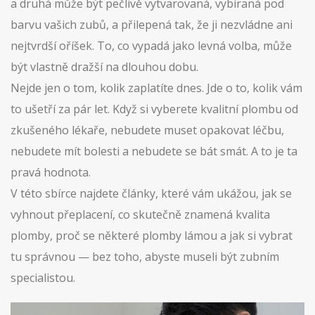
a druhá může být pečlivě vytvarovaná, vybíraná pod
barvu vašich zubů, a přilepená tak, že ji nezvládne ani
nejtvrdší oříšek. To, co vypadá jako levná volba, může
být vlastně dražší na dlouhou dobu.
Nejde jen o tom, kolik zaplatíte dnes. Jde o to, kolik vám
to ušetří za pár let. Když si vyberete kvalitní plombu od
zkušeného lékaře, nebudete muset opakovat léčbu,
nebudete mít bolesti a nebudete se bát smát. A to je ta
pravá hodnota.
V této sbírce najdete články, které vám ukážou, jak se
vyhnout přeplacení, co skutečně znamená kvalita
plomby, proč se některé plomby lámou a jak si vybrat
tu správnou — bez toho, abyste museli být zubním
specialistou.