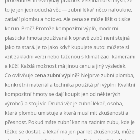
procedures in everyday practice.
Většina lidí si myslí, že
to je jen jednoduchá věc — zubní lékař něco nafoukne,
zatlačí plombu a hotovo. Ale cena se může lišit o tisíce
korun. Proč? Protože
kompozitní výplň
,
moderní
plastická hmota používaná k opravě zubů
není stejná
jako ta stará. Je to jako když kupujete auto: můžete si
vzít základní verzi nebo taženou s klimatizací, kamerami
a kůží. Každá možnost má jinou cenu a jiný výsledek.
Co ovlivňuje
cena zubní výplně
? Nejprve
zubní plomba
,
konkrétní materiál a technika použitá při výplni
. Kvalitní
kompozitní hmoty se dají koupit jen od některých
výrobců a stojí víc. Druhá věc je
zubní lékař
,
osoba,
která plombu umisťuje a která musí mít zkušenosti a
přesnost
. Pokud máte zubní kaz na zadním zubu, kde je
těžké se dostat, a lékař má jen pár let zkušeností, může