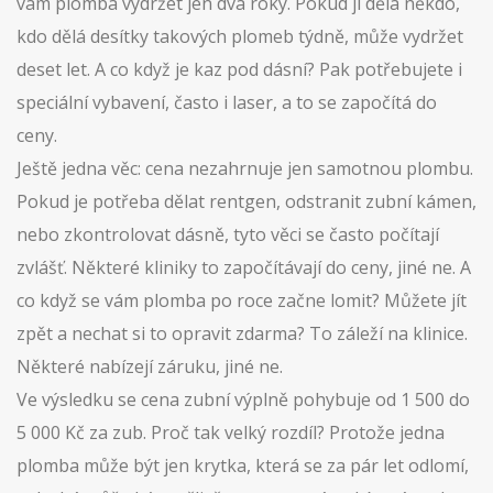
vám plomba vydržet jen dva roky. Pokud ji dělá někdo,
kdo dělá desítky takových plomeb týdně, může vydržet
deset let. A co když je kaz pod dásní? Pak potřebujete i
speciální vybavení, často i laser, a to se započítá do
ceny.
Ještě jedna věc: cena nezahrnuje jen samotnou plombu.
Pokud je potřeba dělat rentgen, odstranit zubní kámen,
nebo zkontrolovat dásně, tyto věci se často počítají
zvlášť. Některé kliniky to započítávají do ceny, jiné ne. A
co když se vám plomba po roce začne lomit? Můžete jít
zpět a nechat si to opravit zdarma? To záleží na klinice.
Některé nabízejí záruku, jiné ne.
Ve výsledku se cena zubní výplně pohybuje od 1 500 do
5 000 Kč za zub. Proč tak velký rozdíl? Protože jedna
plomba může být jen krytka, která se za pár let odlomí,