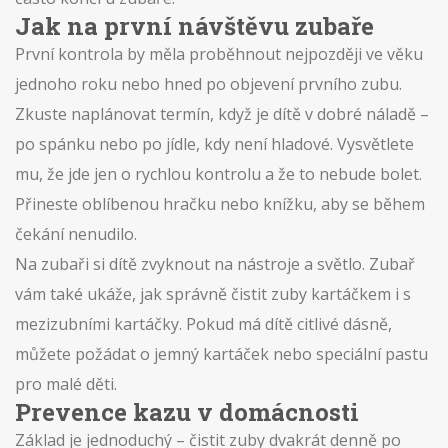
Jak na první návštěvu zubaře
První kontrola by měla proběhnout nejpozději ve věku
jednoho roku nebo hned po objevení prvního zubu.
Zkuste naplánovat termín, když je dítě v dobré náladě –
po spánku nebo po jídle, kdy není hladové. Vysvětlete
mu, že jde jen o rychlou kontrolu a že to nebude bolet.
Přineste oblíbenou hračku nebo knížku, aby se během
čekání nenudilo.
Na zubaři si dítě zvyknout na nástroje a světlo. Zubař
vám také ukáže, jak správně čistit zuby kartáčkem i s
mezizubními kartáčky. Pokud má dítě citlivé dásně,
můžete požádat o jemný kartáček nebo speciální pastu
pro malé děti.
Prevence kazu v domácnosti
Základ je jednoduchý – čistit zuby dvakrát denně po