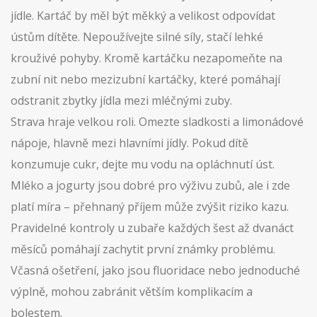
jídle. Kartáč by měl být měkký a velikost odpovídat
ústům dítěte. Nepoužívejte silné síly, stačí lehké
krouživé pohyby. Kromě kartáčku nezapomeňte na
zubní nit nebo mezizubní kartáčky, které pomáhají
odstranit zbytky jídla mezi mléčnými zuby.
Strava hraje velkou roli. Omezte sladkosti a limonádové
nápoje, hlavně mezi hlavními jídly. Pokud dítě
konzumuje cukr, dejte mu vodu na opláchnutí úst.
Mléko a jogurty jsou dobré pro výživu zubů, ale i zde
platí míra – přehnaný příjem může zvýšit riziko kazu.
Pravidelné kontroly u zubaře každých šest až dvanáct
měsíců pomáhají zachytit první známky problému.
Včasná ošetření, jako jsou fluoridace nebo jednoduché
výplně, mohou zabránit větším komplikacím a
bolestem.