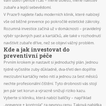
vám ušetří peníze i čas – méně bolestí, méně návštěv
zubaře a lepší sebevědomí.
V Praze 9 najdete řadu moderních klinik, které nabízejí
vše od běžné prevence po pokročilé estetické zákroky.
Rozumná investice začíná už v domácnosti – pravidelný
výběr správných past a kartáčků, ale také v rozhodnutí
navštívit zubaře dříve, než se objeví vážný problém.
Kde a jak investovat do
preventivní péče
Prvním krokem je nastavit si jednoduchý plán. Jednou
týdně vyčistěte zuby důkladně, dva‑třetí den doplňte
mezizubní kartáčky nebo nití a jednou za šest měsíců
nechte profesionální čištění. Tyto drobnosti vás stojí
jen pár set korun a výrazně snižují riziko kazu.
Vyberte si kliniku, která nabízí balíčky – například
„prevence + kontrola“ za pevnou cenu. Taková nabídka