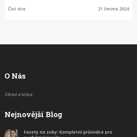
zavádění a příklady z reálného života. Poskytneme
Číst více
21 června 2024
vám užitečné informace, jak se postarat o zubní
implantáty, a tipy, jak se připravit na tento zákrok.
O Nás
Zdraví a krása
Nejnovější Blog
Fazety na zuby: Kompletní průvodce pro