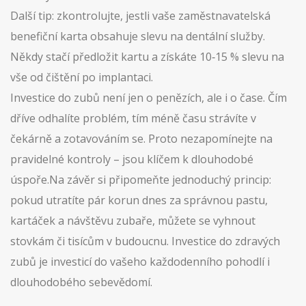
Další tip: zkontrolujte, jestli vaše zaměstnavatelská
benefiční karta obsahuje slevu na dentální služby.
Někdy stačí předložit kartu a získáte 10‑15 % slevu na
vše od čištění po implantaci.
Investice do zubů není jen o penězích, ale i o čase. Čím
dříve odhalíte problém, tím méně času strávíte v
čekárně a zotavováním se. Proto nezapomínejte na
pravidelné kontroly – jsou klíčem k dlouhodobé
úspoře.Na závěr si připomeňte jednoduchý princip:
pokud utratíte pár korun dnes za správnou pastu,
kartáček a návštěvu zubaře, můžete se vyhnout
stovkám či tisícům v budoucnu. Investice do zdravých
zubů je investicí do vašeho každodenního pohodlí i
dlouhodobého sebevědomí.