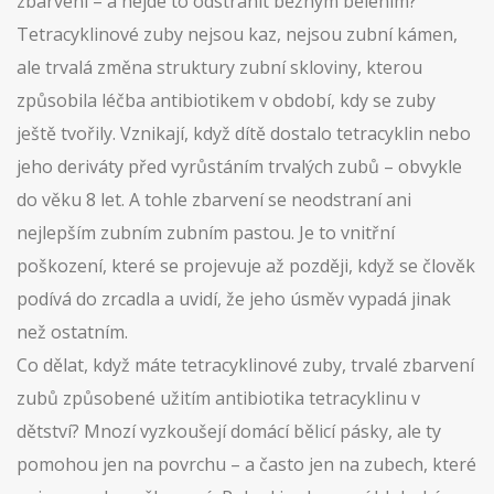
zbarvení
– a nejde to odstranit běžným bělením?
Tetracyklinové zuby nejsou kaz, nejsou zubní kámen,
ale trvalá změna struktury zubní skloviny, kterou
způsobila léčba antibiotikem v období, kdy se zuby
ještě tvořily. Vznikají, když dítě dostalo tetracyklin nebo
jeho deriváty před vyrůstáním trvalých zubů – obvykle
do věku 8 let. A tohle zbarvení se neodstraní ani
nejlepším zubním zubním pastou. Je to vnitřní
poškození, které se projevuje až později, když se člověk
podívá do zrcadla a uvidí, že jeho úsměv vypadá jinak
než ostatním.
Co dělat, když máte
tetracyklinové zuby
,
trvalé zbarvení
zubů způsobené užitím antibiotika tetracyklinu v
dětství
? Mnozí vyzkoušejí domácí bělicí pásky, ale ty
pomohou jen na povrchu – a často jen na zubech, které