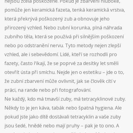
nejsou zcela poškozené. Pokud je zbarvení hluboké,
pomůže jen
keramická fazeta
,
tenká keramická vrstva,
která překrývá poškozený zub a obnovuje jeho
přirozený vzhled
. Nebo
zubní korunka
,
plná náhrada
zubního těla, která se používá při silnějším poškození
nebo po odstranění nervu
. Tyto metody nejen zlepší
vzhled, ale i sebevědomí. Lidé, kteří se rozhodli pro
fazety, často říkají, že se poprvé za desítky let směli
otevřít ústa při smíchu. Nejde jen o estetiku – jde o to,
že zubní zbarvení může ovlivnit, jak se člověk cítí v
práci, na rande nebo při fotografování.
Ne každý, kdo má tmavší zuby, má tetracyklinové zuby.
Někdy to je jen káva, tabák nebo špatná hygiena. Ale
pokud jste jako dítě dostávali tetracyklin a vaše zuby
jsou šedé, hnědé nebo mají pruhy – pak je to ono. A