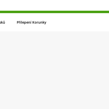
sků
Přilepení Korunky