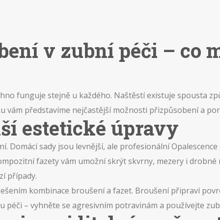
ení v zubní péči – co m
chno funguje stejně u každého. Naštěstí existuje spousta zp
nku vám představíme nejčastější možnosti přizpůsobení a pora
lší estetické úpravy
ení. Domácí sady jsou levnější, ale profesionální Opalescence 
ompozitní fazety vám umožní skrýt skvrny, mezery i drobné n
í případy.
 řešením kombinace broušení a fazet. Broušení připraví povr
péči – vyhněte se agresivním potravinám a používejte zubní