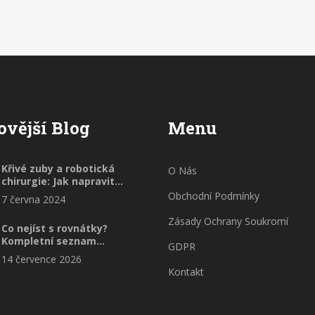
ovější Blog
Menu
Křivé zuby a robotická
O Nás
chirurgie: Jak napravit
úsměv moderními
Obchodní Podmínky
7 června 2024
technologiemi
Zásady Ochrany Soukromí
Co nejíst s rovnátky?
Kompletní seznam
GDPR
zakázaných potravin a tipy
14 července 2026
pro ochranu zubů
Kontakt