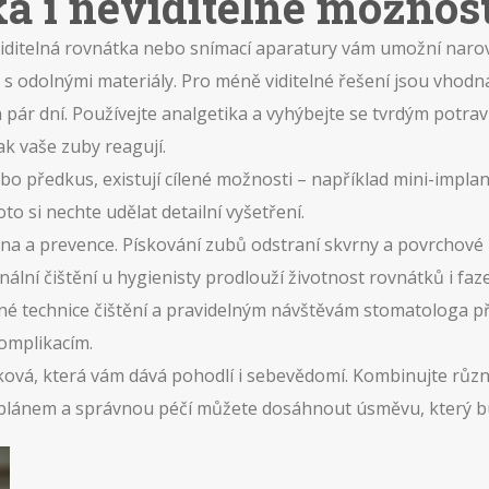
ka i neviditelné možnost
viditelná rovnátka nebo snímací aparatury vám umožní naro
a s odolnými materiály. Pro méně viditelné řešení jsou vhodn
n pár dní. Používejte analgetika a vyhýbejte se tvrdým potra
k vaše zuby reagují.
bo předkus, existují cílené možnosti – například mini-impl
o si nechte udělat detailní vyšetření.
na a prevence. Pískování zubů odstraní skvrny a povrchové u
lní čištění u hygienisty prodlouží životnost rovnátků i faze
rávné technice čištění a pravidelným návštěvám stomatologa
komplikacím.
aková, která vám dává pohodlí i sebevědomí. Kombinujte růz
plánem a správnou péčí můžete dosáhnout úsměvu, který bud