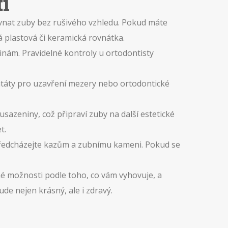
i
vnat zuby bez rušivého vzhledu. Pokud máte
á plastová či keramická rovnátka.
vinám. Pravidelné kontroly u ortodontisty
antáty pro uzavření mezery nebo ortodontické
sazeniny, což připraví zuby na další estetické
t.
 předcházejte kazům a zubnímu kameni. Pokud se
né možnosti podle toho, co vám vyhovuje, a
e nejen krásný, ale i zdravý.