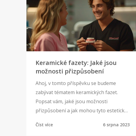
Keramické fazety: Jaké jsou
možnosti přizpůsobení
Ahoj, v tomto příspěvku se budeme
zabývat tématem keramických fazet.
Popsat vám, jaké jsou možnosti
přizpůsobení a jak mohou tyto estetické
úpravy vylepšit váš úsměv. Pokud hledáte
Číst více
6 srpna 2023
způsob, jak zvýšit svou sebedůvěru a cítit