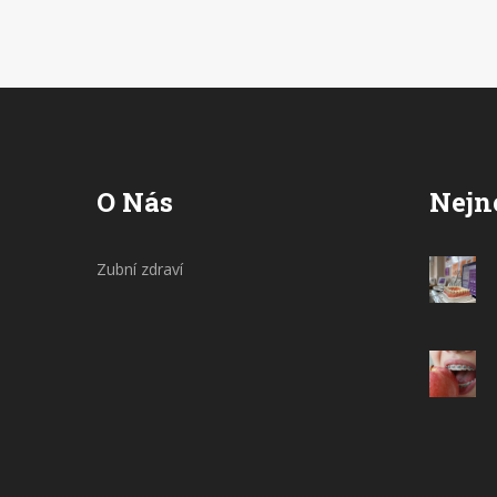
se lépe, keramické fazety by mohly být
ideální řešení. Pojďme se na to společně
podívat.
O Nás
Nejn
Zubní zdraví