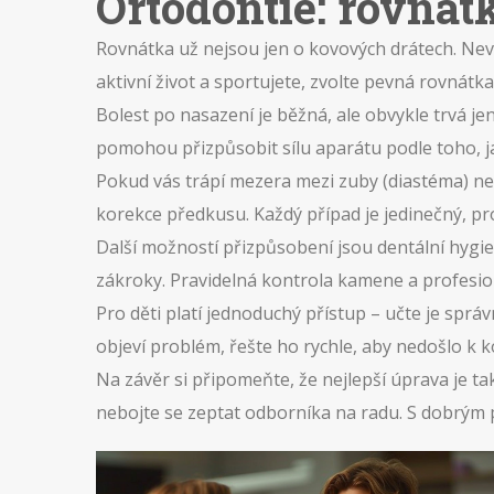
Ortodontie: rovnát
Rovnátka už nejsou jen o kovových drátech. Ne
aktivní život a sportujete, zvolte pevná rovnátk
Bolest po nasazení je běžná, ale obvykle trvá je
pomohou přizpůsobit sílu aparátu podle toho, ja
Pokud vás trápí mezera mezi zuby (diastéma) ne
korekce předkusu. Každý případ je jedinečný, prot
Další možností přizpůsobení jsou dentální hygie
zákroky. Pravidelná kontrola kamene a profesioná
Pro děti platí jednoduchý přístup – učte je sp
objeví problém, řešte ho rychle, aby nedošlo k 
Na závěr si připomeňte, že nejlepší úprava je t
nebojte se zeptat odborníka na radu. S dobrým 