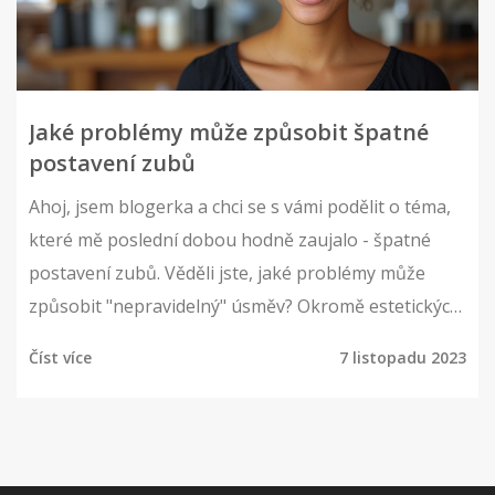
Jaké problémy může způsobit špatné
postavení zubů
Ahoj, jsem blogerka a chci se s vámi podělit o téma,
které mě poslední dobou hodně zaujalo - špatné
postavení zubů. Věděli jste, jaké problémy může
způsobit "nepravidelný" úsměv? Okromě estetických
problémů, může nesprávné postavení zubů
Číst více
7 listopadu 2023
negativně ovlivnit celé naše zdraví. Ve svém novém
článku vám o tom povím více. Těšte se na zajímavé
informace a užitečné tipy pro ústní zdraví.