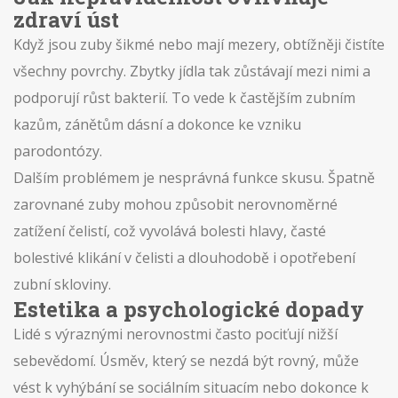
zdraví úst
Když jsou zuby šikmé nebo mají mezery, obtížněji čistíte
všechny povrchy. Zbytky jídla tak zůstávají mezi nimi a
podporují růst bakterií. To vede k častějším zubním
kazům, zánětům dásní a dokonce ke vzniku
parodontózy.
Dalším problémem je nesprávná funkce skusu. Špatně
zarovnané zuby mohou způsobit nerovnoměrné
zatížení čelistí, což vyvolává bolesti hlavy, časté
bolestivé klikání v čelisti a dlouhodobě i opotřebení
zubní skloviny.
Estetika a psychologické dopady
Lidé s výraznými nerovnostmi často pociťují nižší
sebevědomí. Úsměv, který se nezdá být rovný, může
vést k vyhýbání se sociálním situacím nebo dokonce k