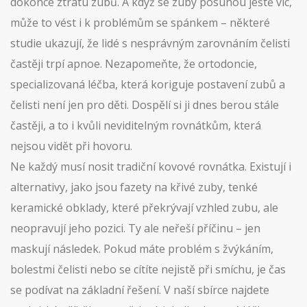
dokonce ztrátu zubů. A když se zuby posunou ještě víc,
může to vést i k problémům se spánkem – některé
studie ukazují, že lidé s nesprávným zarovnáním čelisti
častěji trpí apnoe. Nezapomeňte, že
ortodoncie
,
specializovaná léčba, která koriguje postavení zubů a
čelisti
není jen pro děti. Dospělí si ji dnes berou stále
častěji, a to i kvůli neviditelným rovnátkům, která
nejsou vidět při hovoru.
Ne každý musí nosit tradiční kovové rovnátka. Existují i
alternativy, jako jsou
fazety na křivé zuby
,
tenké
keramické obklady, které překrývají vzhled zubu, ale
neopravují jeho pozici
. Ty ale neřeší příčinu – jen
maskují následek. Pokud máte problém s žvýkáním,
bolestmi čelisti nebo se cítíte nejistě při smíchu, je čas
se podívat na základní řešení. V naší sbírce najdete