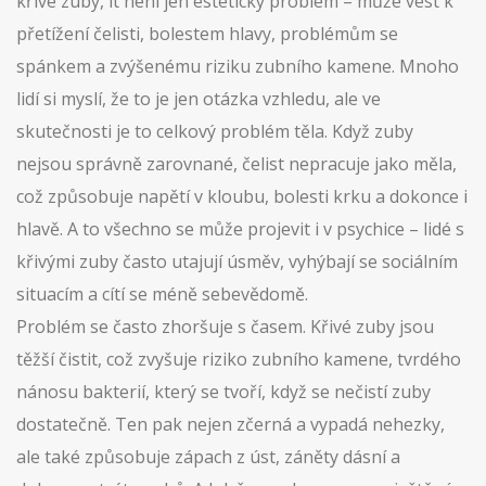
křivé zuby
, it
není jen estetický problém – může vést k
přetížení čelisti, bolestem hlavy, problémům se
spánkem a zvýšenému riziku zubního kamene
.
Mnoho
lidí si myslí, že to je jen otázka vzhledu, ale ve
skutečnosti je to celkový problém těla. Když zuby
nejsou správně zarovnané, čelist nepracuje jako měla,
což způsobuje napětí v kloubu, bolesti krku a dokonce i
hlavě. A to všechno se může projevit i v psychice – lidé s
křivými zuby často utajují úsměv, vyhýbají se sociálním
situacím a cítí se méně sebevědomě.
Problém se často zhoršuje s časem. Křivé zuby jsou
těžší čistit, což zvyšuje riziko
zubního kamene
,
tvrdého
nánosu bakterií, který se tvoří, když se nečistí zuby
dostatečně
. Ten pak nejen zčerná a vypadá nehezky,
ale také způsobuje zápach z úst, záněty dásní a