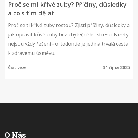
Proč se mi křivé zuby? Příčiny, důsledky
a co s tím dělat
Proč se ti křivé zuby rostou? Zjisti příčiny, důsledky a
jak opravit křivé zuby bez zbytečného stresu. Fazety
nejsou vždy řešení - ortodontie je jediná trvalá cesta
k zdravému úsměvu.
Číst více
31 října 2025
O Nás