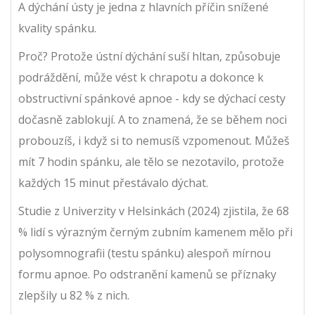
A dýchání ústy je jedna z hlavních příčin snížené
kvality spánku.
Proč? Protože ústní dýchání suší hltan, způsobuje
podráždění, může vést k chrapotu a dokonce k
obstructivní spánkové apnoe - kdy se dýchací cesty
dočasně zablokují. A to znamená, že se během noci
probouzíš, i když si to nemusíš vzpomenout. Můžeš
mít 7 hodin spánku, ale tělo se nezotavilo, protože
každých 15 minut přestávalo dýchat.
Studie z Univerzity v Helsinkách (2024) zjistila, že 68
% lidí s výrazným černým zubním kamenem mělo při
polysomnografii (testu spánku) alespoň mírnou
formu apnoe. Po odstranění kamenů se příznaky
zlepšily u 82 % z nich.