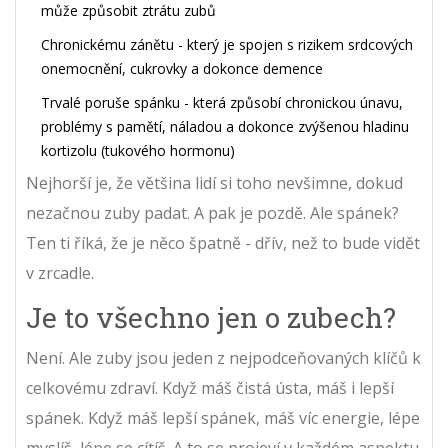
může způsobit ztrátu zubů
Chronickému zánětu - který je spojen s rizikem srdcových
onemocnění, cukrovky a dokonce demence
Trvalé poruše spánku - která způsobí chronickou únavu,
problémy s pamětí, náladou a dokonce zvýšenou hladinu
kortizolu (tukového hormonu)
Nejhorší je, že většina lidí si toho nevšimne, dokud
nezačnou zuby padat. A pak je pozdě. Ale spánek?
Ten ti říká, že je něco špatně - dřív, než to bude vidět
v zrcadle.
Je to všechno jen o zubech?
Není. Ale zuby jsou jeden z nejpodceňovaných klíčů k
celkovému zdraví. Když máš čistá ústa, máš i lepší
spánek. Když máš lepší spánek, máš víc energie, lépe
myslíš, lépe se cítíš. A to se projeví v každém aspektu