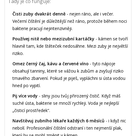
Tady je co funguje:
Čisti zuby dvakrát denně
- nejen ráno, ale i večer.
Večerní čištění je důležitější než ráno, protože během noci
bakterie pracují nejintenzivněji.
Používej nitě nebo mezizubní kartáčky
- kámen se tvoří
hlavně tam, kde štěteček nedosáhne. Mezi zuby je největší
riziko.
Omez černý čaj, kávu a červené víno
- tyto nápoje
obsahují tanniny, které se vážou k zubům a zvyšují riziko
tmavého zbarvení. Pokud je piješ, vypláchni si ústa vodou
hned po vypití.
Pij více vody
- sliny jsou tvůj přirozený čistič. Když máš
suché ústa, bakterie se množí rychleji. Voda je nejlepší
„čisticí prostředek“.
Navštěvuj zubního lékaře každých 6 měsíců
- i když nic
nebolí. Profesionální čištění odstraní i ten nejmenší plak,
který by se mohl změnit v kámen.