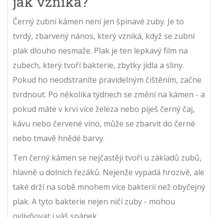
jak vzniká?
Černý zubní kámen není jen špinavé zuby. Je to
tvrdý, zbarvený nános, který vzniká, když se zubní
plak dlouho nesmaže. Plak je ten lepkavý film na
zubech, který tvoří bakterie, zbytky jídla a sliny.
Pokud ho neodstraníte pravidelným čištěním, začne
tvrdnout. Po několika týdnech se změní na kámen - a
pokud máte v krvi více železa nebo piješ černý čaj,
kávu nebo červené víno, může se zbarvit do černé
nebo tmavě hnědé barvy.
Ten černý kámen se nejčastěji tvoří u základů zubů,
hlavně u dolních řezáků. Nejenže vypadá hrozivě, ale
také drží na sobě mnohem více bakterií než obyčejný
plak. A tyto bakterie nejen ničí zuby - mohou
ovlivňovat i váš spánek.