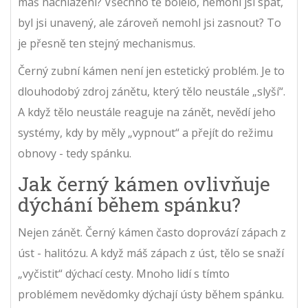
máš nachlazení? Všechno tě bolelo, nemohl jsi spát,
byl jsi unavený, ale zároveň nemohl jsi zasnout? To
je přesně ten stejný mechanismus.
Černý zubní kámen není jen estetický problém. Je to
dlouhodobý zdroj zánětu, který tělo neustále „slyší“.
A když tělo neustále reaguje na zánět, nevědí jeho
systémy, kdy by měly „vypnout“ a přejít do režimu
obnovy - tedy spánku.
Jak černý kámen ovlivňuje
dýchání během spánku?
Nejen zánět. Černý kámen často doprovází zápach z
úst - halitózu. A když máš zápach z úst, tělo se snaží
„vyčistit“ dýchací cesty. Mnoho lidí s tímto
problémem nevědomky dýchají ústy během spánku.