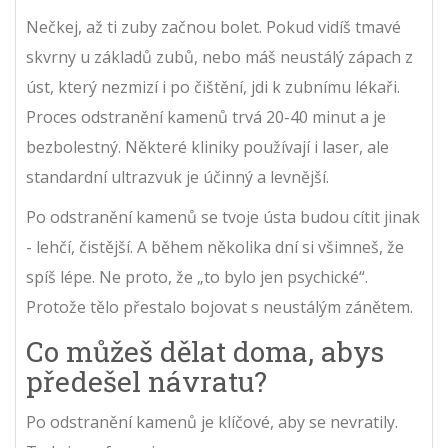
Nečkej, až ti zuby začnou bolet. Pokud vidíš tmavé
skvrny u základů zubů, nebo máš neustálý zápach z
úst, který nezmizí i po čištění, jdi k zubnímu lékaři.
Proces odstranění kamenů trvá 20-40 minut a je
bezbolestný. Některé kliniky používají i laser, ale
standardní ultrazvuk je účinný a levnější.
Po odstranění kamenů se tvoje ústa budou cítit jinak
- lehčí, čistější. A během několika dní si všimneš, že
spíš lépe. Ne proto, že „to bylo jen psychické“.
Protože tělo přestalo bojovat s neustálým zánětem.
Co můžeš dělat doma, abys
předešel návratu?
Po odstranění kamenů je klíčové, aby se nevratily.