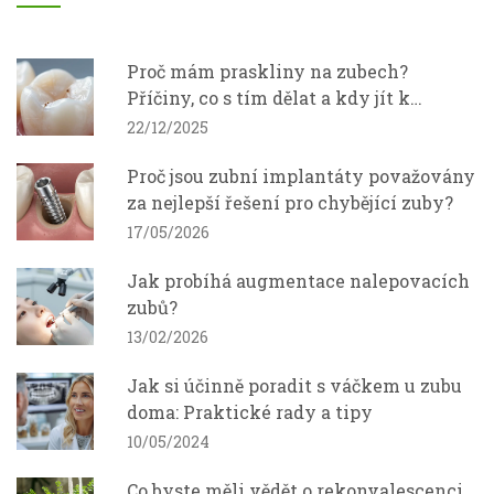
Proč mám praskliny na zubech?
Příčiny, co s tím dělat a kdy jít k
zubnímu
22/12/2025
Proč jsou zubní implantáty považovány
za nejlepší řešení pro chybějící zuby?
17/05/2026
Jak probíhá augmentace nalepovacích
zubů?
13/02/2026
Jak si účinně poradit s váčkem u zubu
doma: Praktické rady a tipy
10/05/2024
Co byste měli vědět o rekonvalescenci