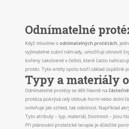
Odnímatelné protéz
Když mluvíme o
odnímatelných protézách
,
jedn
vyjímatelné zubní náhrady
, umožňují obnovit žvý
kořeny zakotvené v čelisti, které často nahrazu
protéz
. Tyto entity spolu tvoří základ úspěšné p
Typy a materiály 
Odnímatelné protézy se dělí hlavně na
částečné
protéza pokrývá celý oblouk horní nebo dolní čel
ovlivňuje jak vzhled, tak odolnost. Například ak
Tyto atributy – typ, materiál, životnost – jsou 
Při plánování protetické terapie je důležité po