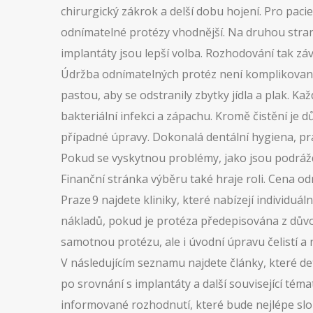
chirurgický zákrok a delší dobu hojení
. Pro pac
odnímatelné protézy vhodnější. Na druhou stran
implantáty jsou lepší volba. Rozhodování tak závis
Údržba odnímatelných protéz není komplikovaná, 
pastou, aby se odstranily zbytky jídla a plak. K
bakteriální infekci a zápachu. Kromě čistění je 
případné úpravy. Dokonalá
dentální hygiena
,
pr
Pokud se vyskytnou problémy, jako jsou podráž
Finanční stránka výběru také hraje roli. Cena o
Praze 9 najdete kliniky, které nabízejí individuá
nákladů, pokud je protéza předepisována z dův
samotnou protézu, ale i úvodní úpravu čelistí a 
V následujícím seznamu najdete články, které de
po srovnání s implantáty a další související té
informované rozhodnutí, které bude nejlépe sl