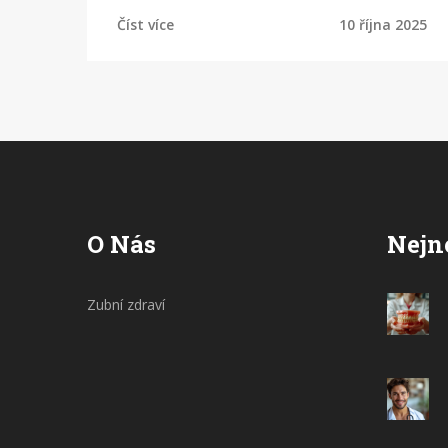
Číst více
10 října 2025
O Nás
Nejn
Zubní zdraví