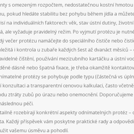
ienty s omezeným rozpočtem, nedostatečnou kostní hmotou 
u, pokud hledáte stabilitu bez pohybu během jídla a můžet
í na individuálních faktorech: věk, stav ústní dutiny, životní
ale vyžaduje pravidelný režim. Po vyjmutí protézu je nutné 
aždý večer protézu namáčejte do speciálního čističe nebo či
důležitá i kontrola u zubaře každých šest až dvanáct měsíců 
avidelné čištění, používání mezizubního kartáčku a ústní vo
děné dásně nebo špatná fixace, je třeba okamžitě kontakto
dnímatelné protézy se pohybuje podle typu (částečná vs úpln
lní konzultaci a transparentní cenovou kalkulaci, často včet
odu ztráty zubů po úrazu nebo onemocnění. Doporučujeme se
následnou péči.
tailně rozebírají konkrétní aspekty odnímatelných protéz –
mata. Každý příspěvek vám poskytne praktické rady a odpovědi
oužit vašemu úsměvu a pohodlí.