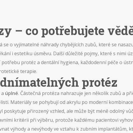
y – co potřebujete vědě
á se o vyjímatelné náhrady chybějících zubů, které se nasazu
kání i estetiku úsměvu. Další důležité pojmy, které s nimi úz
jí potřebu protéz
a
dentální hygiena
,
každodenní péče o ústní
rotetické terapie.
odnímatelných protéz
a
úplné
. Částečná protéza nahrazuje jen několik zubů a při
isti. Materiály se pohybují od akrylu po moderní kombinace ko
ryl poskytuje přirozený vzhled, ale může být méně odolný vůči
hlavními kritérii při výběru, protože každému pacientovi vyho
rovnat výhody a nevýhody ve vztahu k
zubním implantátům
,
k