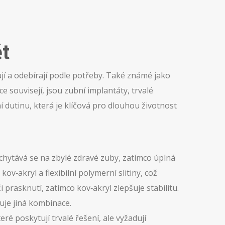
t
jí a odebírají podle potřeby
. Také známé jako
ce souvisejí, jsou
zubní implantáty
,
trvalé
 dutinu, která je klíčová pro dlouhou životnost
chytává se na zbylé zdravé zuby, zatímco úplná
v‑akryl a flexibilní polymerní slitiny, což
 prasknutí, zatímco kov‑akryl zlepšuje stabilitu.
vuje jiná kombinace.
teré poskytují trvalé řešení, ale vyžadují