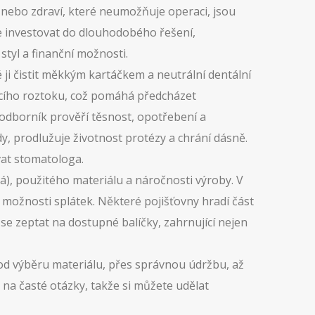
nebo zdraví, které neumožňuje operaci, jsou
e investovat do dlouhodobého řešení,
 styl a finanční možnosti.
ji čistit měkkým kartáčkem a neutrální dentální
stícího roztoku, což pomáhá předcházet
– odborník prověří těsnost, opotřebení a
dy, prodlužuje životnost protézy a chrání dásně
.
vat stomatologa.
á), použitého materiálu a náročnosti výroby. V
ně možnosti splátek. Některé pojišťovny hradí část
 zeptat na dostupné balíčky, zahrnující nejen
 od výběru materiálu, přes správnou údržbu, až
 na časté otázky, takže si můžete udělat