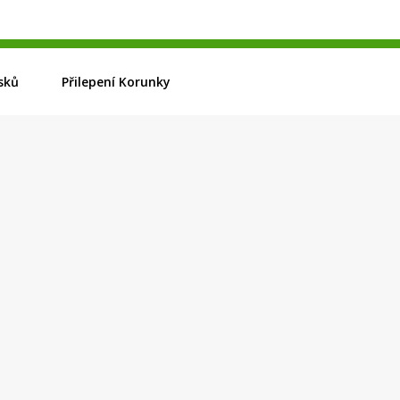
sků
Přilepení Korunky