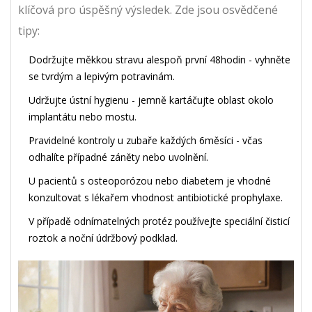
klíčová pro úspěšný výsledek. Zde jsou osvědčené
tipy:
Dodržujte měkkou stravu alespoň první 48hodin - vyhněte
se tvrdým a lepivým potravinám.
Udržujte ústní hygienu - jemně kartáčujte oblast okolo
implantátu nebo mostu.
Pravidelné kontroly u zubaře každých 6měsíci - včas
odhalíte případné záněty nebo uvolnění.
U pacientů s osteoporózou nebo diabetem je vhodné
konzultovat s lékařem vhodnost antibiotické prophylaxe.
V případě odnímatelných protéz používejte speciální čisticí
roztok a noční údržbový podklad.