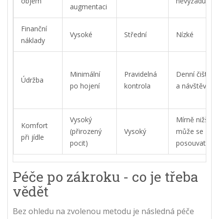
objem
nevyžaduje
augmentaci
Finanční
Vysoké
Střední
Nízké
náklady
Minimální
Pravidelná
Denní čištění
Údržba
po hojení
kontrola
a návštěvy
Vysoký
Mírně nižší -
Komfort
(přirozený
Vysoký
může se
při jídle
pocit)
posouvat
Péče po zákroku - co je třeba
vědět
Bez ohledu na zvolenou metodu je následná péče