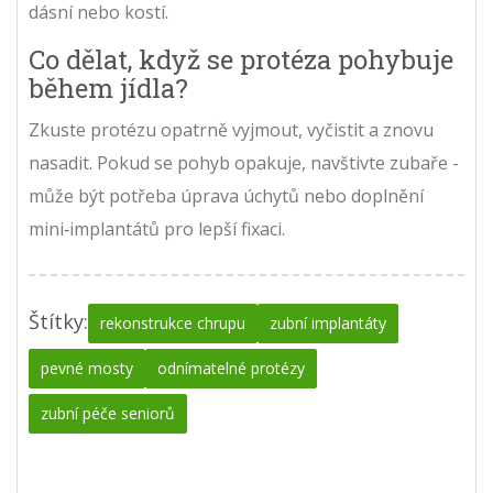
dásní nebo kostí.
Co dělat, když se protéza pohybuje
během jídla?
Zkuste protézu opatrně vyjmout, vyčistit a znovu
nasadit. Pokud se pohyb opakuje, navštivte zubaře -
může být potřeba úprava úchytů nebo doplnění
mini‑implantátů pro lepší fixaci.
Štítky:
rekonstrukce chrupu
zubní implantáty
pevné mosty
odnímatelné protézy
zubní péče seniorů