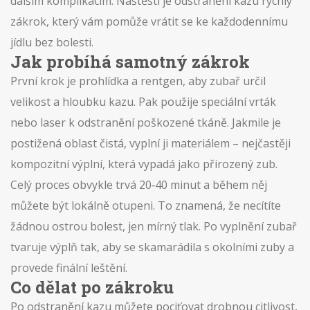
dalším komplikacím. Naštěstí je odstranění kazu rychlý
zákrok, který vám pomůže vrátit se ke každodennímu
jídlu bez bolesti.
Jak probíhá samotný zákrok
První krok je prohlídka a rentgen, aby zubař určil
velikost a hloubku kazu. Pak použije speciální vrták
nebo laser k odstranění poškozené tkáně. Jakmile je
postižená oblast čistá, vyplní ji materiálem – nejčastěji
kompozitní výplní, která vypadá jako přirozený zub.
Celý proces obvykle trvá 20‑40 minut a během něj
můžete být lokálně otupeni. To znamená, že necítíte
žádnou ostrou bolest, jen mírný tlak. Po vyplnění zubař
tvaruje výplň tak, aby se skamarádila s okolními zuby a
provede finální leštění.
Co dělat po zákroku
Po odstranění kazu můžete pociťovat drobnou citlivost,