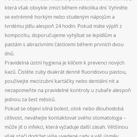
která však obvykle zmizí během několika dní. Vyhněte
se extrémně horkým nebo studeným nápojům a
tvrdému jídlu alespoň 24 hodin. Pokud máte výplň z
kompozitu, doporučujeme vyhýbat se lepidlům a
pastám s abrazivními částicemi během prvních dvou
dnů.
Pravidelná ústní hygiena je klíčem k prevenci nových
kazů. Čistěte zuby dvakrát denně fluoridovou pastou,
používejte mezizubní kartáčky nebo dentální nit a
nezapomeňte na pravidelné kontroly u zubaře alespoň
jednou za šest měsíců.
Pokud se objeví silná bolest, otok nebo dlouhodobá
citlivost, neváhejte kontaktovat svého stomatologa –
může jít o infekci, která vyžaduje další zásah. Většinou
však stačí dodržet výše uvedené rady a váš úsměv