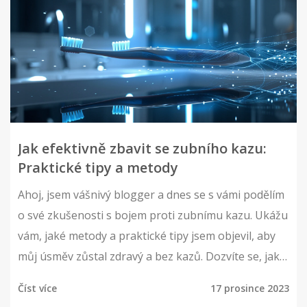
Jak efektivně zbavit se zubního kazu:
Praktické tipy a metody
Ahoj, jsem vášnivý blogger a dnes se s vámi podělím
o své zkušenosti s bojem proti zubnímu kazu. Ukážu
vám, jaké metody a praktické tipy jsem objevil, aby
můj úsměv zůstal zdravý a bez kazů. Dozvíte se, jak
správně pečovat o zuby a jaké produkty jsou
Číst více
17 prosince 2023
nejlepší pro udržení ústní hygieny. Také se zaměřím