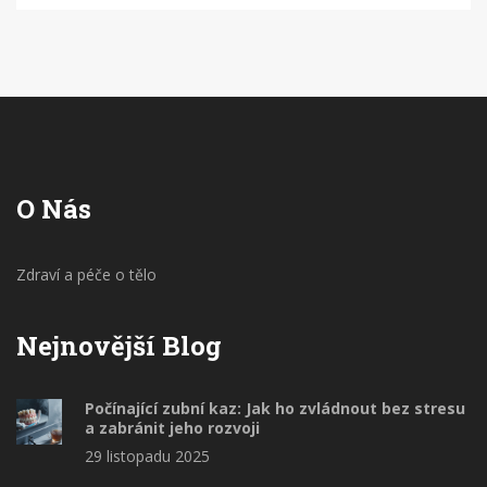
na to, jaké příznaky byste neměli ignorovat a kdy
byste měli co nejdříve vyhledat svého zubaře.
Připravte se, protože péče o zuby nemusí být nuda!
O Nás
Zdraví a péče o tělo
Nejnovější Blog
Počínající zubní kaz: Jak ho zvládnout bez stresu
a zabránit jeho rozvoji
29 listopadu 2025