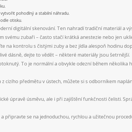
ku.
ytvořit pohodlný a stabilní náhradu.
odle otisku.
oderní digitální skenování. Ten nahradí tradiční materiál a v
svému zubaři – často stačí krátká anestezie nebo jen uklidň
 na kontrolu s čistými zuby a bez jídla alespoň hodinu dop
é dásně, dejte to vědět – některé materiály jsou šetrnější.
 otoknutý. To je normální a obvykle odezní během několika
h z cizího předmětu v ústech, můžete si s odborníkem naplán
ké úpravě úsměvu, ale i při zajištění funkčnosti čelisti. Spr
 se a připravte se na jednoduchou, rychlou a užitečnou proc