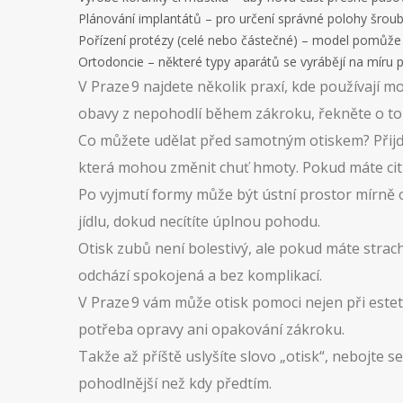
Plánování implantátů – pro určení správné polohy šroub
Pořízení protézy (celé nebo částečné) – model pomůže v
Ortodoncie – některé typy aparátů se vyrábějí na míru p
V Praze 9 najdete několik praxí, kde používají m
obavy z nepohodlí během zákroku, řekněte o tom 
Co můžete udělat před samotným otiskem? Přijďte
která mohou změnit chuť hmoty. Pokud máte citliv
Po vyjmutí formy může být ústní prostor mírně
jídlu, dokud necítíte úplnou pohodu.
Otisk zubů není bolestivý, ale pokud máte strac
odchází spokojená a bez komplikací.
V Praze 9 vám může otisk pomoci nejen při estetic
potřeba opravy ani opakování zákroku.
Takže až příště uslyšíte slovo „otisk“, nebojte
pohodlnější než kdy předtím.