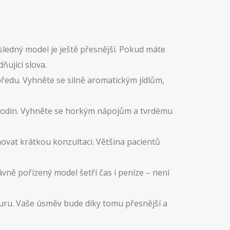
ýsledný model je ještě přesnější. Pokud máte
ující slova.
ředu. Vyhněte se silně aromatickým jídlům,
 hodin. Vyhněte se horkým nápojům a tvrdému
ovat krátkou konzultaci. Většina pacientů
ávně pořízený model šetří čas i peníze – není
eduru. Vaše úsměv bude díky tomu přesnější a