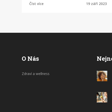
Číst více
19 září 2023
tento proces může trvat. V našem článku
najdete detailně rozpracovaný proces
vytváření otisků zubů, jak probíhá a jaké
kroky jsou součástí. Přidejte se k nám a
dozvíte se více!
O Nás
Nejn
Zdraví a wellness