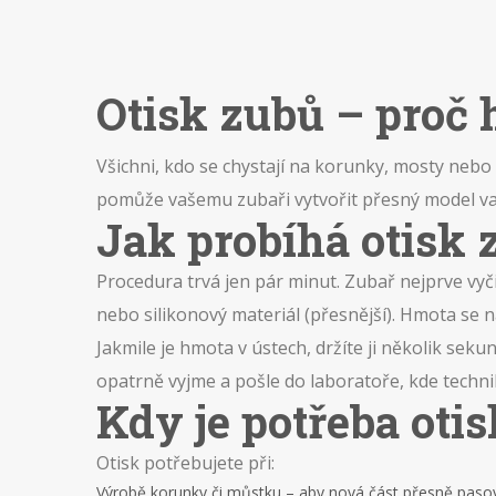
Otisk zubů – proč h
Všichni, kdo se chystají na korunky, mosty nebo
pomůže vašemu zubaři vytvořit přesný model vaší
Jak probíhá otisk 
Procedura trvá jen pár minut. Zubař nejprve vyčis
nebo silikonový materiál (přesnější). Hmota se n
Jakmile je hmota v ústech, držíte ji několik sek
opatrně vyjme a pošle do laboratoře, kde technik
Kdy je potřeba oti
Otisk potřebujete při:
Výrobě korunky či můstku – aby nová část přesně pasov