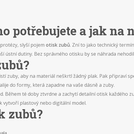
o potřebujete a jak na n
 protézy, slyší pojem
otisk zubů
. Zní to jako technický termí
 ústní dutiny. Bez správného otisku by se náhrada nehodila
zubů?
tí zuby, aby na materiál neškrtl žádný plak. Pak připraví spec
alije do formy, která zapadne na vaše dásně a zuby.
und. Během té doby ztvrdne a zachytí detailní otisk každého z
 vytvoří plastový nebo digitální model.
sk zubů?
ala.