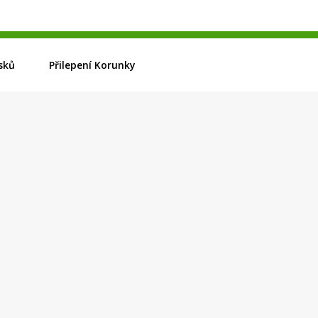
sků
Přilepení Korunky