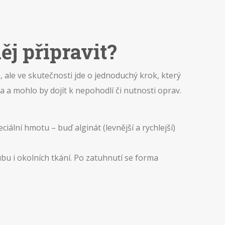
ěj připravit?
n, ale ve skutečnosti jde o jednoduchý krok, který
 a mohlo by dojít k nepohodlí či nutnosti oprav.
iální hmotu – buď alginát (levnější a rychlejší)
ubu i okolních tkání. Po zatuhnutí se forma