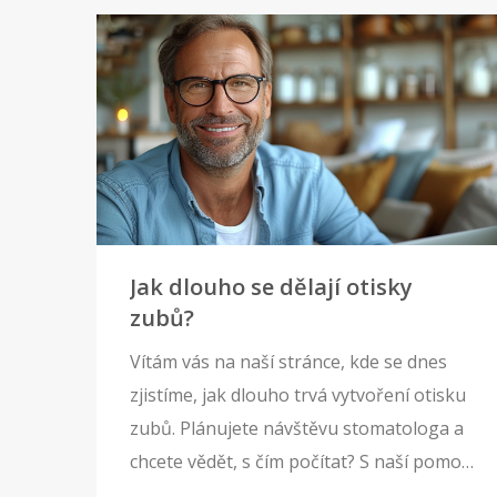
Jak dlouho se dělají otisky
zubů?
Vítám vás na naší stránce, kde se dnes
zjistíme, jak dlouho trvá vytvoření otisku
zubů. Plánujete návštěvu stomatologa a
chcete vědět, s čím počítat? S naší pomocí
si uděláte představu o tom, jak dlouho