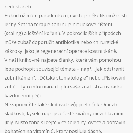
nedostanete.
Pokud už máte paradentózu, existuje několik možností
léčby. Šetrná terapie zahrnuje hloubkové čištění
(scaling) a leštění kořenů. V pokročilejších případech
může zubař doporučit antibiotika nebo chirurgické
zákroky, jako je regenerační operace kostní tkáně.
V naší knihovně najdete články, které vám pomohou
lépe pochopit související témata – např. „Jak odstranit
zubní kámen“, „Dětská stomatologie“ nebo „Pískování
zubů“. Tyto informace doplní vaše znalosti a usnadní
každodenní péči.
Nezapomeňte také sledovat svůj jídelníček. Omezte
sladkosti, kyselé nápoje a časté svačiny mezi hlavními
jídly. Místo toho si dejte více zeleniny, ovoce a potravin
bohatých na vitamín C, který posiluje dásně.