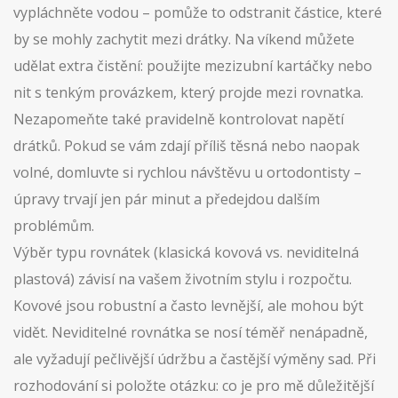
vypláchněte vodou – pomůže to odstranit částice, které
by se mohly zachytit mezi drátky. Na víkend můžete
udělat extra čistění: použijte mezizubní kartáčky nebo
nit s tenkým provázkem, který projde mezi rovnatka.
Nezapomeňte také pravidelně kontrolovat napětí
drátků. Pokud se vám zdají příliš těsná nebo naopak
volné, domluvte si rychlou návštěvu u ortodontisty –
úpravy trvají jen pár minut a předejdou dalším
problémům.
Výběr typu rovnátek (klasická kovová vs. neviditelná
plastová) závisí na vašem životním stylu i rozpočtu.
Kovové jsou robustní a často levnější, ale mohou být
vidět. Neviditelné rovnátka se nosí téměř nenápadně,
ale vyžadují pečlivější údržbu a častější výměny sad. Při
rozhodování si položte otázku: co je pro mě důležitější