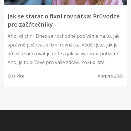
Jak se starat o fixní rovnátka: Průvodce
pro začátečníky
Ahoj všichni! Dnes se rozhodně podíváme na to, jak
správně pečovat o fixní rovnátka. Věděli jste, jak je
důležité udržovat je čisté a jak se vyhnout potížím?
Ano, je to klíčové pro vaše zdraví. Pokud jste
začátečník, nemusíte se bát. Tento článok je tady
Číst více
6 srpna 2023
právě pro vás! V našem průvodci pro začátečníky
najdete vše, co potřebujete vědět o péči o fixní
rovnátka. Pojďme na to!